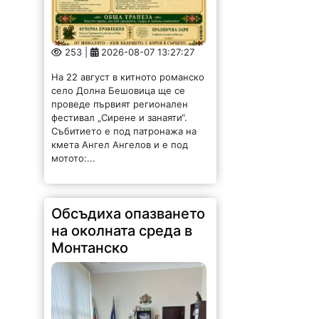
253 |
2026-08-07 13:27:27
На 22 август в китното романско
село Долна Бешовица ще се
проведе първият регионален
фестивал „Сирене и занаяти“.
Събитието е под патронажа на
кмета Ангел Ангелов и е под
мотото:...
Обсъдиха опазването
на околната среда в
Монтанско