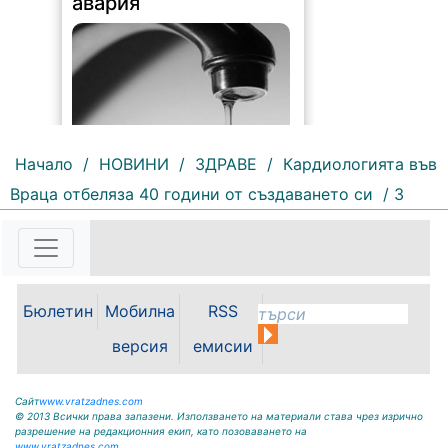
авария
Начало
/
НОВИНИ
/
ЗДРАВЕ
/
Кардиологията във
Враца отбеляза 40 години от създаването си
/ 3
208 |
2026-08-07 10:31:48
"Водоснабдяване и канализация“
ООД – Враца уведомява своите
потребители, че поради
възникнала аварийна ситуация е
Бюлетин
Мобилна
RSS
спряно водоподаването в
ул."Никола Вапцаров" днес
версия
емисии
07.08.2026г. до отстраняване на
аварията. Тел.: 092 66 11 19 Тел.:
0889 316...
Сайт
www.vratzadnes.com
© 2013 Всички права запазени. Използването на материали става чрез изрично
разрешение на редакционния екип, като позоваването на
www.vratzadnes.com