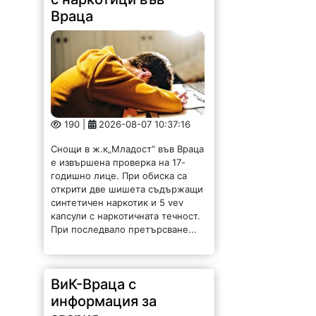
Враца
190 |
2026-08-07 10:37:16
Снощи в ж.к„Младост“ във Враца
е извършена проверка на 17-
годишно лице. При обиска са
открити две шишета съдържащи
синтетичен наркотик и 5 vev
капсули с наркотичната течност.
При последвало претърсване...
ВиК-Враца с
информация за