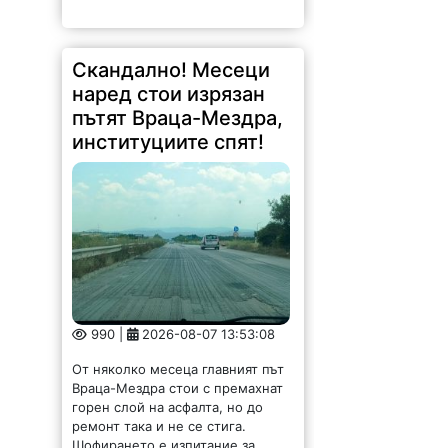
Скандално! Месеци
наред стои изрязан
пътят Враца-Мездра,
институциите спят!
990 |
2026-08-07 13:53:08
От няколко месеца главният път
Враца-Мездра стои с премахнат
горен слой на асфалта, но до
ремонт така и не се стига.
Шофирането е изпитание за