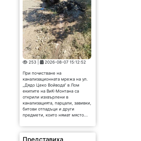
253 |
2026-08-07 15:12:52
При почистване на
канализационната мрежа на ул.
„Дядо Цеко Войвода“ в Лом
екипите на ВиК-Монтана са
открили изхвърлени в
канализацията, парцали, завивки,
битови отпадъци и други
предмети, които нямат място...
Представиха