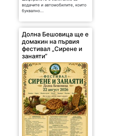
водачите и автомобилите, които
буквално...
Долна Бешовица ще е
домакин на първия
фестивал „Сирене и
занаяти“