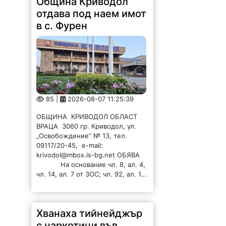
Община Криводол
отдава под наем имот
в с. Фурен
85 |
2026-08-07 11:25:39
ОБЩИНА КРИВОДОЛ ОБЛАСТ
ВРАЦА 3060 гр. Криводол, ул.
„Освобождение” № 13, тел.
09117/20-45, e-mail:
krivodol@mbox.is-bg.net ОБЯВА
На основание чл. 8, ал. 4,
чл. 14, ал. 7 от ЗОС; чл. 92, ал. 1...
Хванаха тийнейджър
с наркотици във