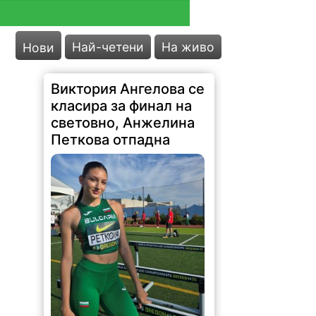
Най-четени
На живо
Нови
Виктория Ангелова се
класира за финал на
световно, Анжелина
Петкова отпадна