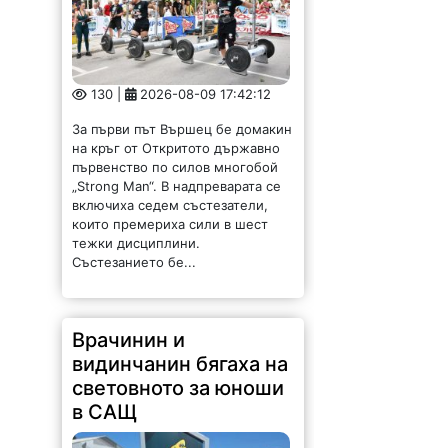
130 |
2026-08-09 17:42:12
За първи път Вършец бе домакин
на кръг от Откритото държавно
първенство по силов многобой
„Strong Man“. В надпреварата се
включиха седем състезатели,
които премериха сили в шест
тежки дисциплини.
Състезанието бе...
Врачинин и
видинчанин бягаха на
световното за юноши
в САЩ