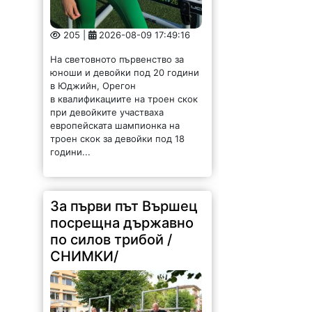
205 |
2026-08-09 17:49:16
На световното първенство за
юноши и девойки под 20 години
в Юджийн, Орегон
в квалификациите на троен скок
при девойките участваха
европейската шампионка на
троен скок за девойки под 18
години...
За първи път Вършец
посрещна държавно
по силов трибой /
СНИМКИ/