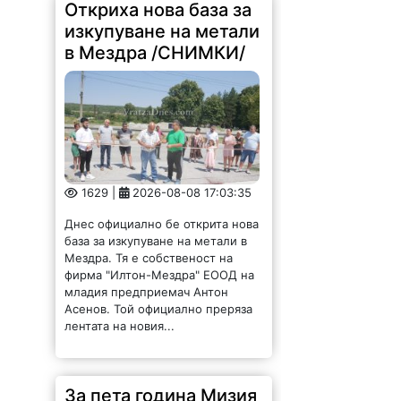
Откриха нова база за
изкупуване на метали
в Мездра /СНИМКИ/
1629 |
2026-08-08 17:03:35
Днес официално бе открита нова
база за изкупуване на метали в
Мездра. Тя е собственост на
фирма "Илтон-Мездра" ЕООД на
младия предприемач Антон
Асенов. Той официално преряза
лентата на новия...
За пета година Мизия