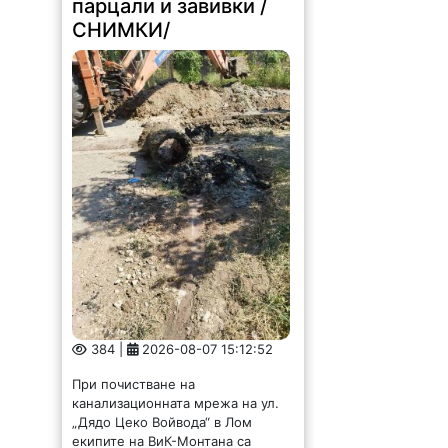
парцали и завивки /
СНИМКИ/
384 |
2026-08-07 15:12:52
При почистване на
канализационната мрежа на ул.
„Дядо Цеко Войвода“ в Лом
екипите на ВиК-Монтана са