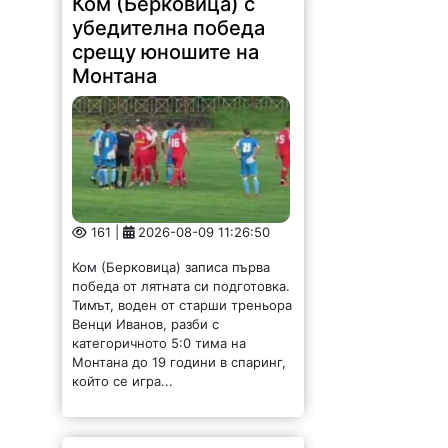
Ком (Берковица) с
убедителна победа
срещу юношите на
Монтана
161 |
2026-08-09 11:26:50
Ком (Берковица) записа първа
победа от лятната си подготовка.
Тимът, воден от старши треньора
Венци Иванов, разби с
категоричното 5:0 тима на
Монтана до 19 години в спаринг,
който се игра...