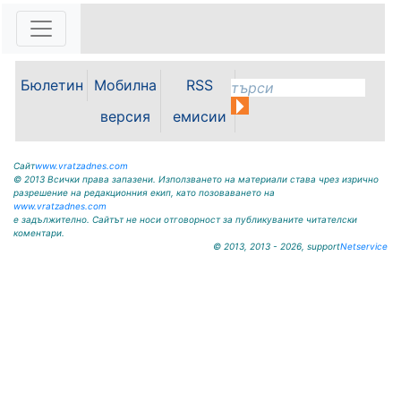
директора на Северозападно
държавно предприятие – ДП
Враца инж. Димитър Ганчев по
случай откриването на ловния
сезон за прелетен дивеч:
Бюлетин
Мобилна
RSS
Уважаеми ловци, уважаеми
служители на ловните и
версия
емисии
горските...
Сайт
www.vratzadnes.com
© 2013 Всички права запазени. Използването на материали става чрез изрично
разрешение на редакционния екип, като позоваването на
www.vratzadnes.com
е задължително. Сайтът не носи отговорност за публикуваните читателски
коментари.
© 2013, 2013 - 2026, support
Netservice