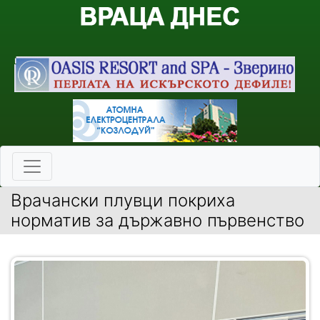
Врачански плувци покриха
норматив за държавно първенство