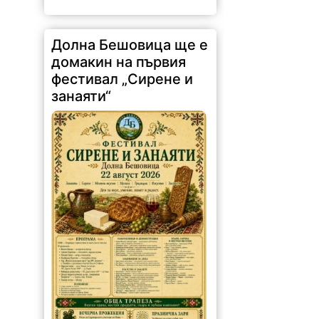
Долна Бешовица ще е
домакин на първия
фестивал „Сирене и
занаяти“