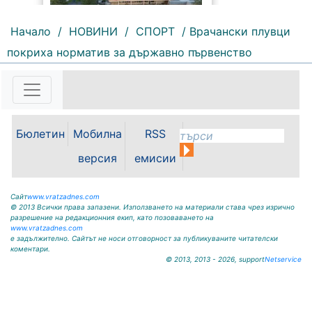
Начало
/
НОВИНИ
/
СПОРТ
/ Врачански плувци
покриха норматив за държавно първенство
159 |
2026-08-07 11:30:54
ОБЩИНА КРИВОДОЛ ОБЛАСТ
ВРАЦА 3060 гр. Криводол, ул.
Бюлетин
Мобилна
RSS
„Освобождение” № 13, тел.
09117/20-45, e-mail:
версия
емисии
krivodol@mbox.is-bg.net ОБЯВА
На основание чл. 8, ал. 4,
чл. 14, ал. 7 от ЗОС; чл. 92, ал. 1...
Сайт
www.vratzadnes.com
© 2013 Всички права запазени. Използването на материали става чрез изрично
разрешение на редакционния екип, като позоваването на
www.vratzadnes.com
е задължително. Сайтът не носи отговорност за публикуваните читателски
коментари.
© 2013, 2013 - 2026, support
Netservice