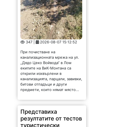
347 |
2026-08-07 15:12:52
При почистване на
канализационната мрежа на ул.
„Дядо Цеко Войвода“ в Лом
екипите на ВиК-Монтана са
открили изхвърлени в
канализацията, парцали, завивки,
битови отпадъци и други
предмети, които нямат място...
Представиха
резултатите от тестов
туристически