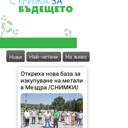
Най-четени
На живо
Нови
Откриха нова база за
изкупуване на метали
в Мездра /СНИМКИ/