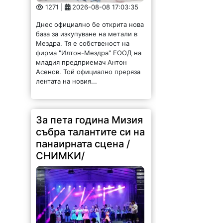
1271 |
2026-08-08 17:03:35
Днес официално бе открита нова
база за изкупуване на метали в
Мездра. Тя е собственост на
фирма "Илтон-Мездра" ЕООД на
младия предприемач Антон
Асенов. Той официално преряза
лентата на новия...
За пета година Мизия
събра талантите си на
панаирната сцена /
СНИМКИ/