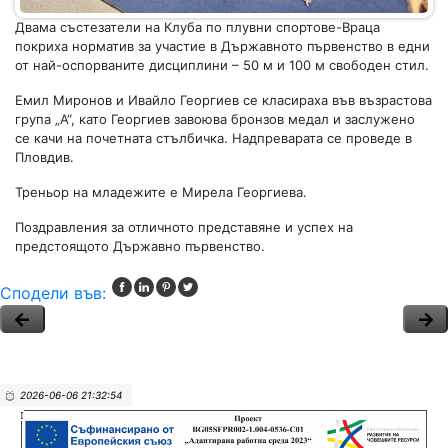
Двама състезатели на Клуба по плувни спортове-Враца
покриха норматив за участие в Държавното първенство в едни
от най-оспорваните дисциплини – 50 м и 100 м свободен стил.
Емил Миронов и Ивайло Георгиев се класираха във възрастова
група „А“, като Георгиев завоюва бронзов медал и заслужено
се качи на почетната стълбичка. Надпреварата се проведе в
Пловдив.
Треньор на младежите е Мирела Георгиева.
Поздравления за отличното представяне и успех на
предстоящото Държавно първенство.
Сподели във:
2026-06-06 21:32:54