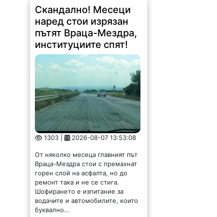
Скандално! Месеци
наред стои изрязан
пътят Враца-Мездра,
институциите спят!
1303 |
2026-08-07 13:53:08
От няколко месеца главният път
Враца-Мездра стои с премахнат
горен слой на асфалта, но до
ремонт така и не се стига.
Шофирането е изпитание за
водачите и автомобилите, които
буквално...