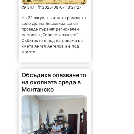
347 |
2026-08-07 13:27:27
На 22 август в китното романско
село Долна Бешовица ще се
проведе първият регионален
фестивал „Сирене и занаяти“.
Събитието е под патронажа на
кмета Ангел Ангелов и е под
мотото:...
Обсъдиха опазването
на околната среда в
Монтанско