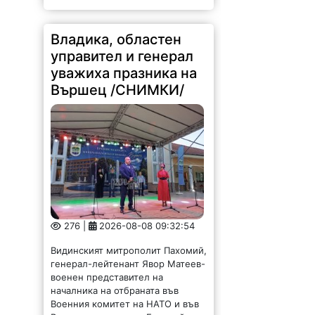
Владика, областен
управител и генерал
уважиха празника на
Вършец /СНИМКИ/
276 |
2026-08-08 09:32:54
Видинският митрополит Пахомий,
генерал-лейтенант Явор Матеев-
военен представител на
началника на отбраната във
Военния комитет на НАТО и във
Военния комитет на Европейския