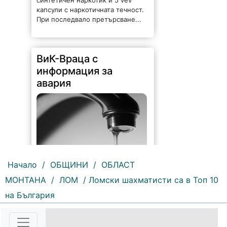
синтетичен наркотик и 5 vev
капсули с наркотичната течност.
При последвало претърсване...
ВиК-Враца с
информация за
авария
Начало
/
ОБЩИНИ
/
ОБЛАСТ
МОНТАНА
/
ЛОМ
/ Ломски шахматисти са в Топ 10
206 |
2026-08-07 10:31:48
на България
"Водоснабдяване и канализация“
ООД – Враца уведомява своите
потребители, че поради