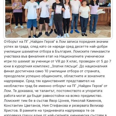
Отборът на ПГ „Найден Геров“ в Лом записа поредния значим
успех за града, след като се нареди сред десетте най-добри
училищни шахматни отбора в България. Ломските гимназисти
участваха във финалния етап на Националните ученически
игри по шахмат за ученици от VIII до X клас, проведен от 5 до 7
юни в курортния комплекс „Златни пясъци“. До националния
финал достигнаха само 10 училищни отбора от страната,
преодолели успешно общинските, областните и зоналните
надпревари. Сред тях единственият представител на
необластен град бе именно отборът на ПГ „Найден Геров“ от
Лом. Те доказаха, че талантът, постоянството и упоритата
работа могат да бъдат равностойни на всяко предимство.
Ломският тим бе в състав Явор Цонев, Николай Каменов,
Константин Цветанов, Ния Стефанова и резервата Велизар
Христов. В рамките на тридневната надпревара те се
изправиха срещу едни от най-силните ученически състави в