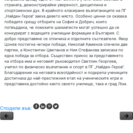
страната, демонстрирайки увереност, дисциплина и
спортсменски дух. В крайното класиране възпитаниците на ПГ
„Найден Геров“ заеха девето място. Особено ценни се оказаха
победите срещу отборите на София и Добрич, които
потвърдиха, че ломските шахматисти могат успешно да се
конкурират с водещите училищни формации в България. С
добро представяне се отличиха и отделните състезатели. Явор
Цонев постигна четири победи, Николай Каменов спечели две
партии, а Константин Цветанов и Ния Стефанова записаха по
една победа за отбора. Съществен принос за представянето
на отбора има и неговият ръководител Светлин Георгиев,
учител по физическо възпитание и спорт в ПГ „Найден Геров“.
Благодарение на неговата всеотдайност и подкрепа учениците
достигнаха до най-престижния етап на ученическите игри и
представиха достойно както своето училище, така и град Лом.
Сподели във: