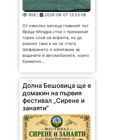
958 |
2026-08-07 13:53:08
От няколко месеца главният път
Враца-Мездра стои с премахнат
горен слой на асфалта, но до
ремонт така и не се стига.
Шофирането е изпитание за
водачите и автомобилите, които
буквално...
Долна Бешовица ще е
домакин на първия
фестивал „Сирене и
занаяти“