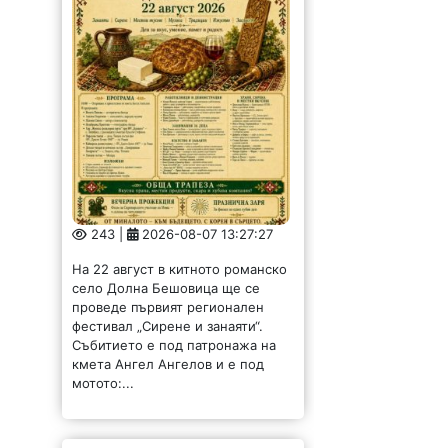
243 |
2026-08-07 13:27:27
На 22 август в китното романско
село Долна Бешовица ще се
проведе първият регионален
фестивал „Сирене и занаяти“.
Събитието е под патронажа на
кмета Ангел Ангелов и е под
мотото:...