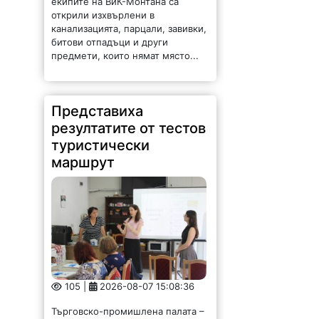
екипите на ВиК-Монтана са
открили изхвърлени в
канализацията, парцали, завивки,
битови отпадъци и други
предмети, които нямат място...
Представиха
резултатите от тестов
туристически
маршрут
105 |
2026-08-07 15:08:36
Търговско-промишлена палата –