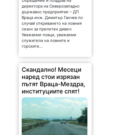
Обръщение и поздрав на
директора на Северозападно
държавно предприятие – ДП
Враца инж. Димитър Ганчев по
случай откриването на ловния
сезон за прелетен дивеч:
Уважаеми ловци, уважаеми
служители на ловните и
горските...
Скандално! Месеци
наред стои изрязан
пътят Враца-Мездра,
институциите спят!