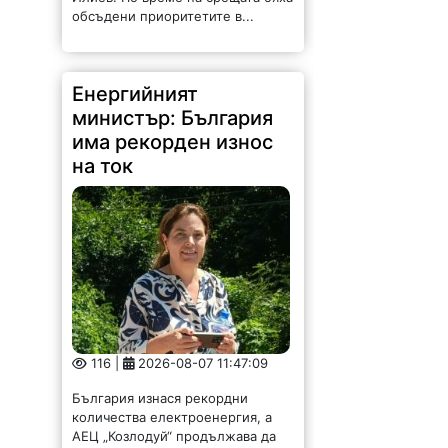
обсъдени приоритетите в...
Енергийният
министър: България
има рекорден износ
на ток
116 |
2026-08-07 11:47:09
България изнася рекордни
количества електроенергия, а
АЕЦ „Козлодуй“ продължава да