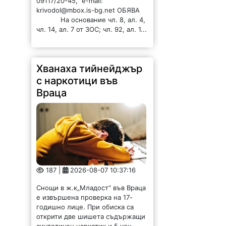
09117/20-45, e-mail:
krivodol@mbox.is-bg.net ОБЯВА
На основание чл. 8, ал. 4,
чл. 14, ал. 7 от ЗОС; чл. 92, ал. 1...
Хванаха тийнейджър
с наркотици във
Враца
187 |
2026-08-07 10:37:16
Снощи в ж.к„Младост“ във Враца
е извършена проверка на 17-
годишно лице. При обиска са
открити две шишета съдържащи