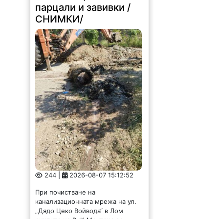
парцали и завивки /
СНИМКИ/
244 |
2026-08-07 15:12:52
При почистване на
канализационната мрежа на ул.
„Дядо Цеко Войвода“ в Лом