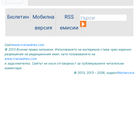
възникнала аварийна ситуация е
спряно водоподаването в
ул."Никола Вапцаров" днес
Бюлетин
Мобилна
RSS
07.08.2026г. до отстраняване на
аварията. Тел.: 092 66 11 19 Тел.:
версия
емисии
0889 316...
Сайт
www.vratzadnes.com
© 2013 Всички права запазени. Използването на материали става чрез изрично
разрешение на редакционния екип, като позоваването на
www.vratzadnes.com
е задължително. Сайтът не носи отговорност за публикуваните читателски
коментари.
© 2013, 2013 - 2026, support
Netservice