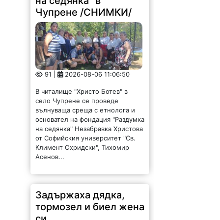
Чупрене /СНИМКИ/
91 |
2026-08-06 11:06:50
В читалище "Христо Ботев" в
село Чупрене се проведе
вълнуваща среща с етнолога и
основател на фондация "Раздумка
на седянка" Незабравка Христова
от Софийския университет "Св.
Климент Охридски", Тихомир
Асенов...
Задържаха дядка,
тормозел и биел жена
си