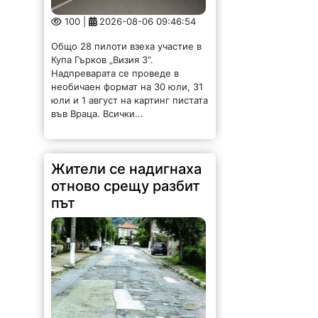
100 |
2026-08-06 09:46:54
Общо 28 пилоти взеха участие в
Купа Гърков „Визия 3“.
Надпреварата се проведе в
необичаен формат на 30 юли, 31
юли и 1 август на картинг пистата
във Враца. Всички...
Жители се надигнаха
отново срещу разбит
път