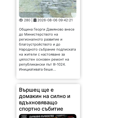
280 |
2026-08-06 09:42:21
Община Георги Дамяново внесе
до Министерството на
регионалното развитие и
благоустройството и до
Народното събрание подписката
на жители с настояване за
цялостен основен ремонт на
републикански път III-1024.
Инициативата беше...
Вършец ще е
домакин на силно и
вдъхновяващо
спортно събитие