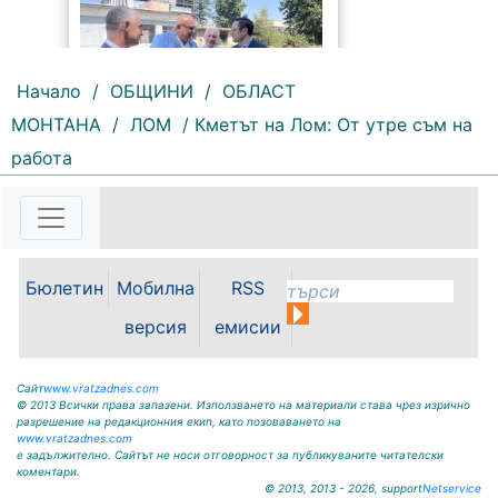
Начало
/
ОБЩИНИ
/
ОБЛАСТ
МОНТАНА
/
ЛОМ
/ Кметът на Лом: От утре съм на
182 |
2026-08-05 16:17:12
работа
Възможностите за привличане на
инвестиции, развитието на
местната икономика и бъдещето
на Видин като индустриален
център бяха във фокуса на
работната среща между кмета на
Бюлетин
Мобилна
RSS
Община Видин д-р Цветан
версия
емисии
Ценков,...
Сайт
www.vratzadnes.com
© 2013 Всички права запазени. Използването на материали става чрез изрично
разрешение на редакционния екип, като позоваването на
www.vratzadnes.com
е задължително. Сайтът не носи отговорност за публикуваните читателски
коментари.
© 2013, 2013 - 2026, support
Netservice