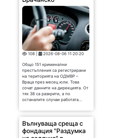
108 |
2026-08-06 11:20:20
Общо 151 криминални
престъпления са регистрирани
на територията на ОДМВР –
Враца през месец юли. Това
сочат данните на дирекцията. От
тях 38 са разкрити, а по
останалите случаи работата...
Вълнуваща среща с
фондация "Раздумка
на седянка" в