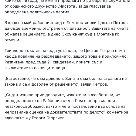
който се твърди, че кметът предлага по 50 евро на служители
от общинското дружество „Чистота“, за да гласуват за
определена политическа партия.
В края на май районният съд в Лом постанови Цветан Петров
да бъде временно отстранен от длъжност. Защитата на кмета
обжалва решението, а днес Окръжният съд в Монтана го
отмени.
Тричленен състав на съда установи, че Цветан Петров няма
как да повлияе на разследването, защото това е приключило.
Разпитани пред съда 21 свидетели, приети със и
заключението на вещите лица.
„Естествено, че съм доволен. Винаги съм бил на страната на
закона и съм доволен от решението“, заяви Петров.
„Съдът изцяло прие доводите, изложени в жалбата ни, че
определението на Районния съд в Лом е неправилно и
незаконосъобразно, както и че е постановено въз основа на
неправилна оценка на доказателствата по делото“, коментира
адвокатът му Георги Георгиев.