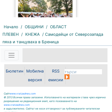
Начало
/
ОБЩИНИ
/
ОБЛАСТ
71 |
2026-08-07 09:25:36
ПЛЕВЕН
/
КНЕЖА
/ Самодейци от Северозапада
Песни, танци, пъстри носии и
традиционни вкусове събраха
пяха и танцуваха в Бреница
жители и гости на общината във
фолклорната вечер на Панаирни
дни – Мизия 2026. Читалища и
пенсионерски клубове
представиха богата кулинарна
палитра от...
Бюлетин
Мобилна
RSS
версия
емисии
Сайт
www.vratzadnes.com
© 2013 Всички права запазени. Използването на материали става чрез изрично
разрешение на редакционния екип, като позоваването на
www.vratzadnes.com
е задължително. Сайтът не носи отговорност за публикуваните читателски