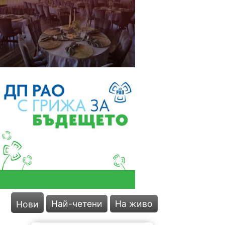
Енергийният
Най-четени
На живо
Нови
министър: България