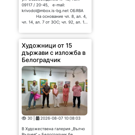
чл. 14, ал. 7 от ЗОС; чл. 92, ал. 1...
Художници от 15
държави с изложба в
Белоградчик
30 |
2026-08-07 10:08:03
В Художествена галерия „Вълчо
Вълчев“ – Белоградчик бе
открита втората част на
четвъртото издание на
Международния салон „Интуитив