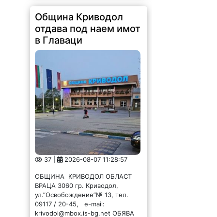
отдава под наем имот
в Главаци
37 |
2026-08-07 11:28:57
ОБЩИНА КРИВОДОЛ ОБЛАСТ
ВРАЦА 3060 гр. Криводол,
ул.”Освобождение”№ 13, тел.
09117 / 20-45, e-mail:
krivodol@mbox.is-bg.net ОБЯВА
На основание чл. 8, ал. 4,
чл. 14, ал. 7 от ЗОС; чл. 92, ал. 1...