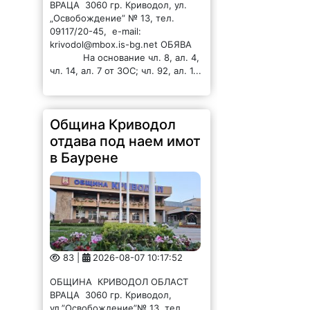
krivodol@mbox.is-bg.net ОБЯВА
На основание чл. 8, ал. 4,
чл. 14, ал. 7 от ЗОС; чл. 92, ал. 1...
Община Криводол
отдава под наем имот
в Баурене
83 |
2026-08-07 10:17:52
ОБЩИНА КРИВОДОЛ ОБЛАСТ
ВРАЦА 3060 гр. Криводол,
ул.”Освобождение”№ 13, тел.
09117 / 20-45, e-mail:
krivodol@mbox.is-bg.net ОБЯВА
На основание чл. 8, ал. 4,