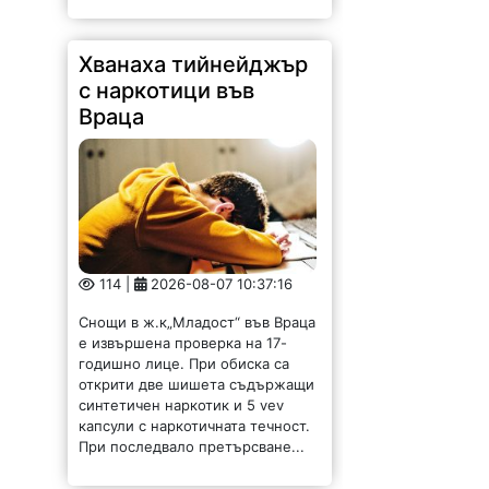
Хванаха тийнейджър
с наркотици във
Враца
114 |
2026-08-07 10:37:16
Снощи в ж.к„Младост“ във Враца
е извършена проверка на 17-
годишно лице. При обиска са
открити две шишета съдържащи
синтетичен наркотик и 5 vev
капсули с наркотичната течност.
При последвало претърсване...
ВиК-Враца с