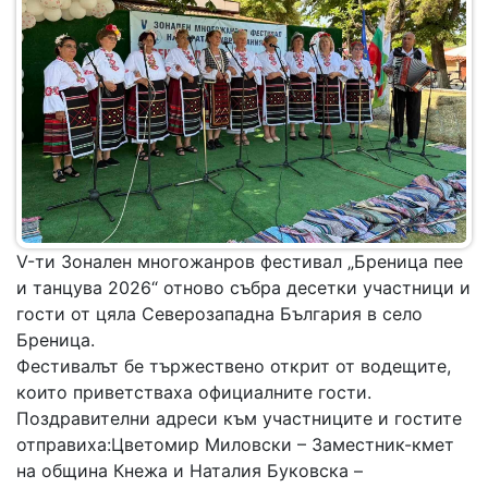
V-ти Зонален многожанров фестивал „Бреница пее
и танцува 2026“ отново събра десетки участници и
гости от цяла Северозападна България в село
Бреница.
Фестивалът бе тържествено открит от водещите,
които приветстваха официалните гости.
Поздравителни адреси към участниците и гостите
отправиха:Цветомир Миловски – Заместник-кмет
на община Кнежа и Наталия Буковска –