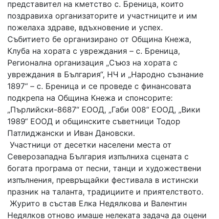
представител на кметство с. Бреница, които
поздравиха организаторите и участниците и им
пожелаха здраве, вдъхновение и успех.
Събитието бе организирано от Община Кнежа,
Клуба на хората с увреждания – с. Бреница,
Регионална организация „Съюз на хората с
увреждания в България“, НЧ и „Народно съзнание
1897“ – с. Бреница и се проведе с финансовата
подкрепа на Община Кнежа и спонсорите:
„Пърлийски-8687“ ЕООД, „Габи 008“ ЕООД, „Вики
1989“ ЕООД и общинските съветници Тодор
Патлиджански и Иван Дановски.
Участници от десетки населени места от
Северозападна България изпълниха сцената с
богата програма от песни, танци и художествени
изпълнения, превръщайки фестивала в истински
празник на таланта, традициите и приятелството.
Журито в състав Елка Недялкова и Валентин
Недялков отново имаше нелеката задача да оцени