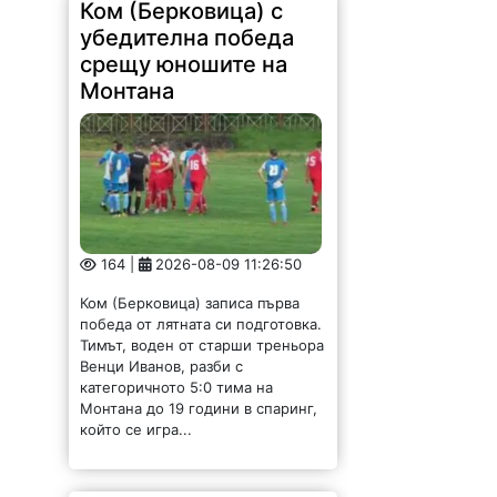
Ком (Берковица) с
убедителна победа
срещу юношите на
Монтана
164 |
2026-08-09 11:26:50
Ком (Берковица) записа първа
победа от лятната си подготовка.
Тимът, воден от старши треньора
Венци Иванов, разби с
категоричното 5:0 тима на
Монтана до 19 години в спаринг,
който се игра...