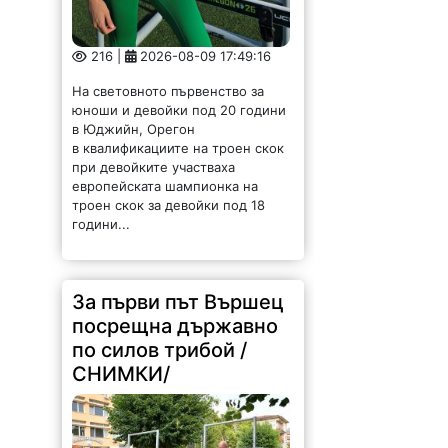
216 |
2026-08-09 17:49:16
На световното първенство за
юноши и девойки под 20 години
в Юджийн, Орегон
в квалификациите на троен скок
при девойките участваха
европейската шампионка на
троен скок за девойки под 18
години...
За първи път Вършец
посрещна държавно
по силов трибой /
СНИМКИ/