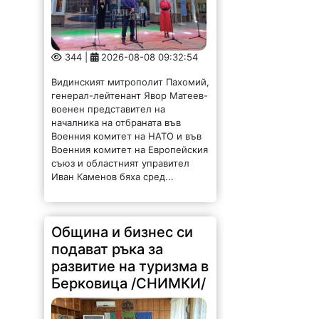
344 |
2026-08-08 09:32:54
Видинският митрополит Пахомий,
генерал-лейтенант Явор Матеев-
военен представител на
началника на отбраната във
Военния комитет на НАТО и във
Военния комитет на Европейския
съюз и областният управител
Иван Каменов бяха сред...
Община и бизнес си
подават ръка за
развитие на туризма в
Берковица /СНИМКИ/