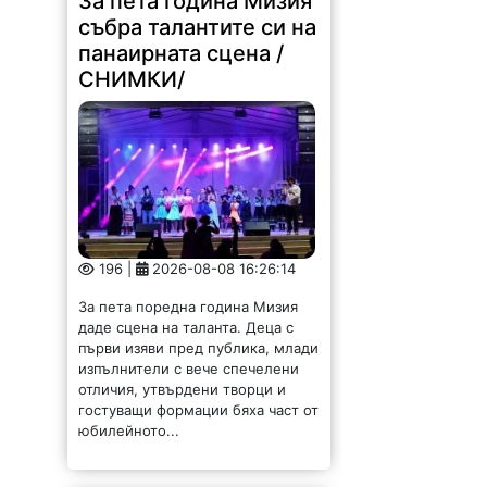
За пета година Мизия
събра талантите си на
панаирната сцена /
СНИМКИ/
196 |
2026-08-08 16:26:14
За пета поредна година Мизия
даде сцена на таланта. Деца с
първи изяви пред публика, млади
изпълнители с вече спечелени
отличия, утвърдени творци и
гостуващи формации бяха част от
юбилейното...