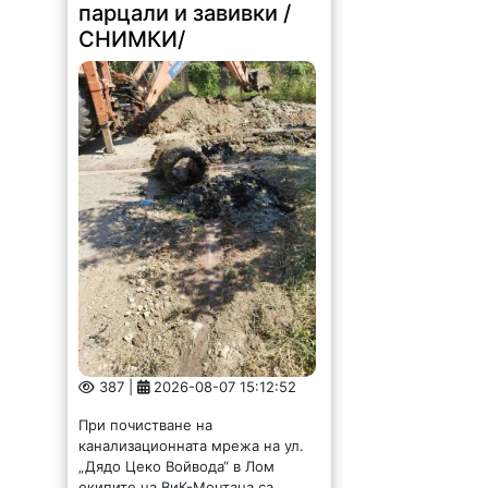
парцали и завивки /
СНИМКИ/
387 |
2026-08-07 15:12:52
При почистване на
канализационната мрежа на ул.
„Дядо Цеко Войвода“ в Лом
екипите на ВиК-Монтана са