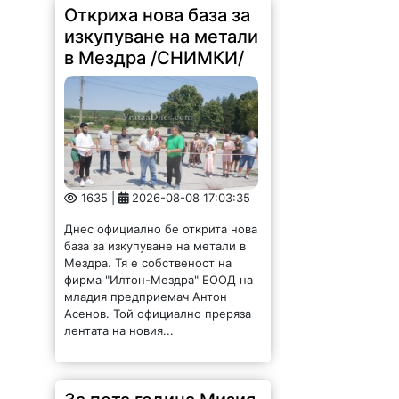
Откриха нова база за
изкупуване на метали
в Мездра /СНИМКИ/
1635 |
2026-08-08 17:03:35
Днес официално бе открита нова
база за изкупуване на метали в
Мездра. Тя е собственост на
фирма "Илтон-Мездра" ЕООД на
младия предприемач Антон
Асенов. Той официално преряза
лентата на новия...