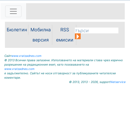
директора на Северозападно
държавно предприятие – ДП
Враца инж. Димитър Ганчев по
случай откриването на ловния
сезон за прелетен дивеч:
Бюлетин
Мобилна
RSS
Уважаеми ловци, уважаеми
служители на ловните и
версия
емисии
горските...
Сайт
www.vratzadnes.com
© 2013 Всички права запазени. Използването на материали става чрез изрично
разрешение на редакционния екип, като позоваването на
www.vratzadnes.com
е задължително. Сайтът не носи отговорност за публикуваните читателски
коментари.
© 2013, 2013 - 2026, support
Netservice