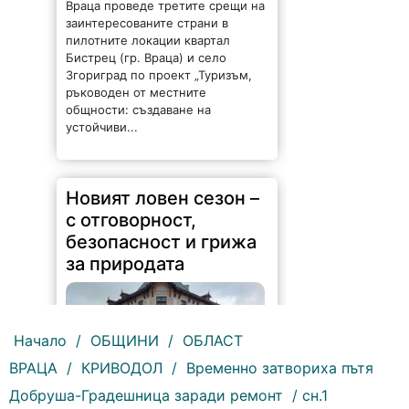
Враца проведе третите срещи на
заинтересованите страни в
пилотните локации квартал
Бистрец (гр. Враца) и село
Згориград по проект „Туризъм,
ръководен от местните
общности: създаване на
устойчиви...
Новият ловен сезон –
с отговорност,
безопасност и грижа
за природата
Начало
/
ОБЩИНИ
/
ОБЛАСТ
ВРАЦА
/
КРИВОДОЛ
/
Временно затвориха пътя
241 |
2026-08-07 14:37:47
Добруша-Градешница заради ремонт
/ сн.1
Обръщение и поздрав на