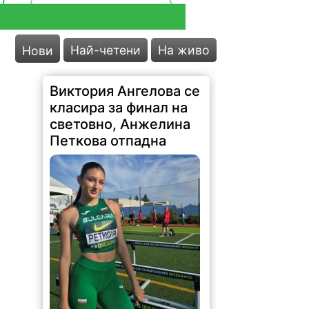
Най-четени
На живо
Нови
Виктория Ангелова се
класира за финал на
световно, Анжелина
Петкова отпадна