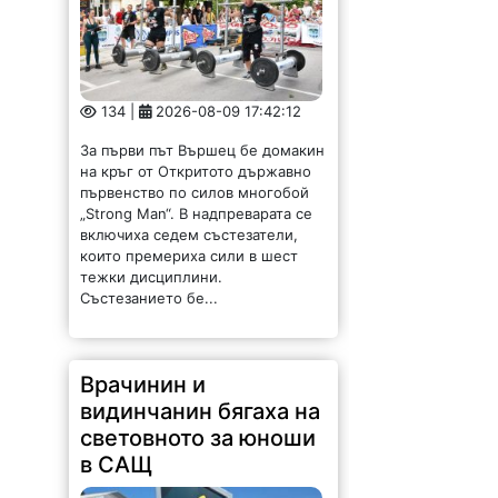
134 |
2026-08-09 17:42:12
За първи път Вършец бе домакин
на кръг от Откритото държавно
първенство по силов многобой
„Strong Man“. В надпреварата се
включиха седем състезатели,
които премериха сили в шест
тежки дисциплини.
Състезанието бе...
Врачинин и
видинчанин бягаха на
световното за юноши
в САЩ