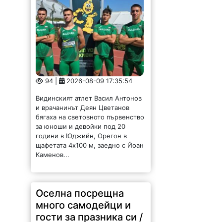
94 |
2026-08-09 17:35:54
Видинският атлет Васил Антонов
и врачанинът Деян Цветанов
бягаха на световното първенство
за юноши и девойки под 20
години в Юджийн, Орегон в
щафетата 4х100 м, заедно с Йоан
Каменов...
Оселна посрещна
много самодейци и
гости за празника си /