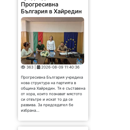
Прогресивна
България в Хайредин
363 |
2026-08-09 11:40:36
Прогресивна България учредиха
нова структура на партията в
община Хайредин. Тя е съставена
от хора, които познават мястото
си отвътре и искат то да се
развива. За председател бе
избрана...