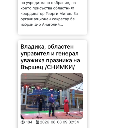
организационен секретар бе
избран д-р Анатолий...
Владика, областен
управител и генерал
уважиха празника на
Вършец /СНИМКИ/
184 |
2026-08-08 09:32:54
Видинският митрополит Пахомий,
генерал-лейтенант Явор Матеев-
военен представител на