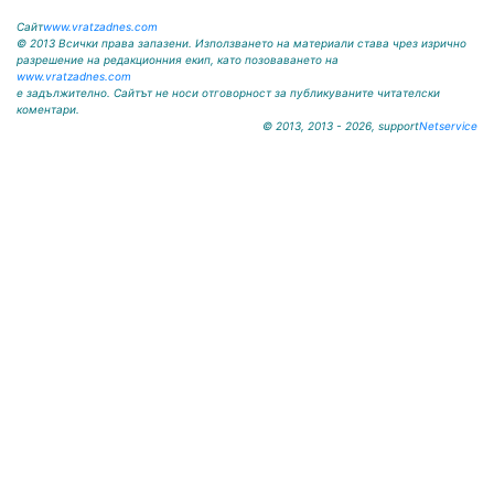
Сайт
www.vratzadnes.com
© 2013 Всички права запазени. Използването на материали става чрез изрично
разрешение на редакционния екип, като позоваването на
www.vratzadnes.com
е задължително. Сайтът не носи отговорност за публикуваните читателски
коментари.
© 2013, 2013 - 2026, support
Netservice