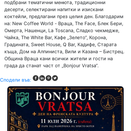
подбрани тематични менюта, традиционни
десерти, селектирани напитки и изискани
коктейли, предлагани през целия ден. Благодарим
на: New Coffee World - Враца, The Face, Блек Бери,
Омерта, Нашенци, La Toscana, Сладко чекмедже,
Чайка, The White Bar, Кафе „Зелето“, Корона,
Градината, Sweet House, Q Bar, Кадифе, Старата
къща, Дом на Алпиниста, Вили и Казана – Бистрец.
Община Враца кани всички жители и гости на
града да станат част от „Bonjour Vratsa“.
Сподели във: