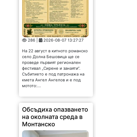
286 |
2026-08-07 13:27:27
На 22 август в китното романско
село Долна Бешовица ще се
проведе първият регионален
фестивал „Сирене и занаяти“.
Събитието е под патронажа на
кмета Ангел Ангелов и е под
мотото:...
Обсъдиха опазването
на околната среда в
Монтанско