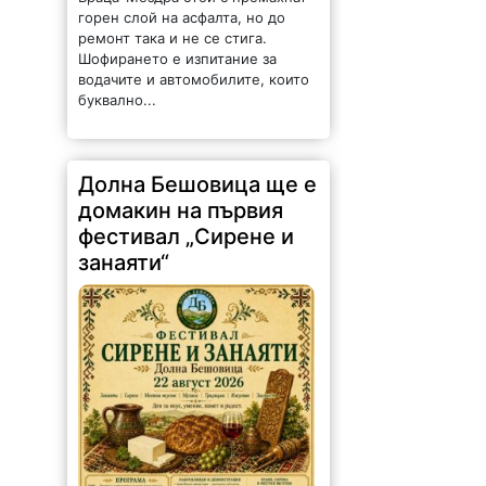
водачите и автомобилите, които
буквално...
Долна Бешовица ще е
домакин на първия
фестивал „Сирене и
занаяти“