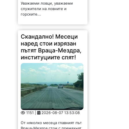
Скандално! Месеци
наред стои изрязан
пътят Враца-Мездра,
институциите спят!
1151 |
2026-08-07 13:53:08
От няколко месеца главният път
Враца-Мездра стои с премахнат
горен слой на асфалта, но до
ремонт така и не се стига.
Шофирането е изпитание за