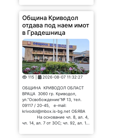
Община Криводол
отдава под наем имот
в Градешница
115 |
2026-08-07 11:32:27
ОБЩИНА КРИВОДОЛ ОБЛАСТ
ВРАЦА 3060 гр. Криводол,
ул.”Освобождение”№ 13, тел.
09117 / 20-45, e-mail:
krivodol@mbox.is-bg.net ОБЯВА
На основание чл. 8, ал. 4,
чл. 14, ал. 7 от ЗОС; чл. 92, ал. 1...
Община Криводол
отдава под наем имот