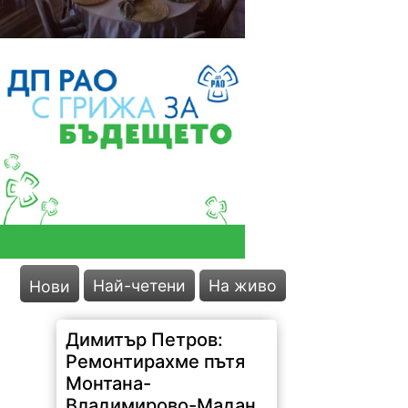
Най-четени
На живо
Нови
Димитър Петров:
Ремонтирахме пътя
Монтана-
Владимирово-Мадан
след сигнали на
граждани