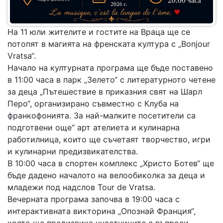
На 11 юли жителите и гостите на Враца ще се
потопят в магията на френската култура с „Bonjour
Vratsa“.
Начало на културната програма ще бъде поставено
в 11:00 часа в парк „Зелето“ с литературното четене
за деца „Пътешествие в приказния свят на Шарл
Перо“, организирано съвместно с Клуба на
франкофонията. За най-малките посетители са
подготвени още“ арт ателиета и кулинарна
работилница, които ще съчетаят творчество, игри
и кулинарни предизвикателства.
В 10:00 часа в спортен комплекс „Христо Ботев“ ще
бъде дадено началото на велообиколка за деца и
младежи под надслов Tour de Vratsa.
Вечерната програма започва в 19:00 часа с
интерактивната викторина „Опознай Франция“,
която ще предизвика участниците с въпроси,