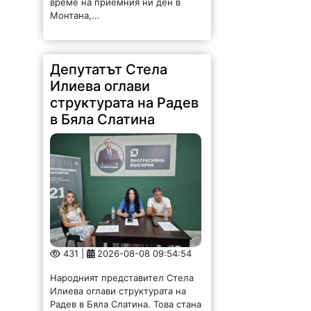
Депутатът Стела
Илиева оглави
структурата на Радев
в Бяла Слатина
431 |
2026-08-08 09:54:54
Народният представител Стела
Илиева оглави структурата на
Радев в Бяла Слатина. Това стана
на учредително събрание, на
което присъства областният
координатор Георги Митов. За