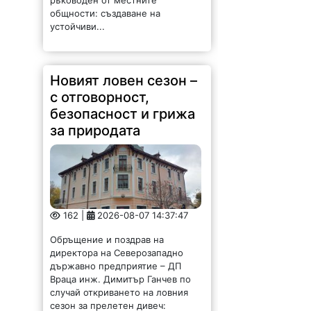
Новият ловен сезон –
с отговорност,
безопасност и грижа
за природата
162 |
2026-08-07 14:37:47
Обръщение и поздрав на
директора на Северозападно
държавно предприятие – ДП
Враца инж. Димитър Ганчев по
случай откриването на ловния
сезон за прелетен дивеч:
Уважаеми ловци, уважаеми
служители на ловните и
горските...