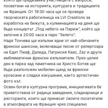
посветени на историята, културата и традициите
на Франция. От 19:30 часа ще се проведе
творческата работилница на LVI Creations за
изработка на бижута, а кулминацията на деня ще
бъде концертът „Под небето на Париж“, който ще
започне в 20:00 часа в парк "Зелето".
Надя Тончева ще изпълни едни от най-обичаните
френски шансони, включващи песни от репертоара
на Едит Пиаф, Далида, Патрисия Каас, Zaz и други
емблематични френски изпълнители. През целия
ден в парка зад паметника на Христо Ботев ще
бъде разположен мобилен щанд за френски
кроасани и сладки изкушения, както артистичен
фото кът.
Освен богата културна програма, инициативата бе
приветствана от редица заведения, сладкарници и
ресторанти, които ще пренесат своите посетители
в атмосферата на Франция чрез специално