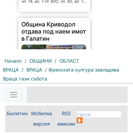
Община Криводол
отдава под наем имот
в Галатин
Начало
/
ОБЩИНИ
/
ОБЛАСТ
117 |
2026-08-07 11:27:20
ВРАЦА
/
ВРАЦА
/ Френската култура завладява
ОБЩИНА КРИВОДОЛ ОБЛАСТ
Враца тази събота
ВРАЦА 3060 гр. Криводол,
ул.”Освобождение”№ 13, тел.
09117 / 20-45, e-mail:
krivodol@dir.bg ОБЯВА На
основание чл. 8, ал. 4, чл. 14, ал.
7 от ЗОС; чл. 92, ал. 1...
Бюлетин
Мобилна
RSS
версия
емисии