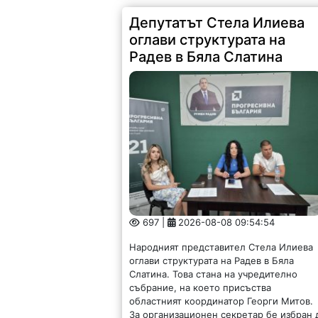
Депутатът Стела Илиева
оглави структурата на
Радев в Бяла Слатина
697 |
2026-08-08 09:54:54
Народният представител Стела Илиева
оглави структурата на Радев в Бяла
Слатина. Това стана на учредително
събрание, на което присъства
областният координатор Георги Митов.
За организационен секретар бе избран 
р Анатолий...