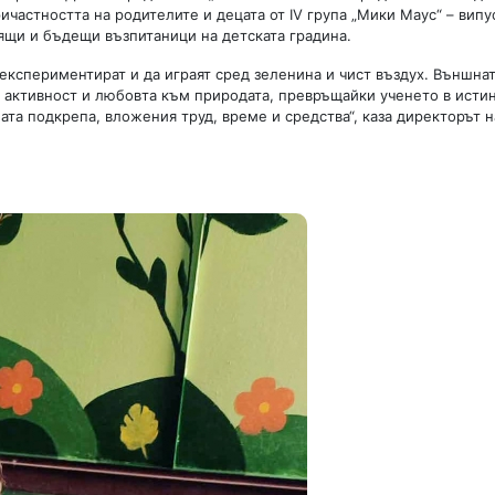
астността на родителите и децата от IV група „Мики Маус“ – випус
оящи и бъдещи възпитаници на детската градина.
да експериментират и да играят сред зеленина и чист въздух. Външна
 активност и любовта към природата, превръщайки ученето в исти
ата подкрепа, вложения труд, време и средства“, каза директорът н