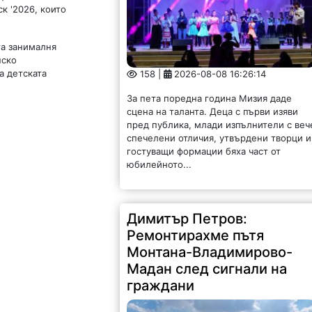
к '2026, които
та занималня
158 |
2026-08-08 16:26:14
нско
а детската
За пета поредна година Мизия даде
сцена на таланта. Деца с първи изяви
пред публика, млади изпълнители с веч
спечелени отличия, утвърдени творци и
гостуващи формации бяха част от
юбилейното...
Димитър Петров:
Ремонтирахме пътя
Монтана-Владимирово-
Мадан след сигнали на
граждани