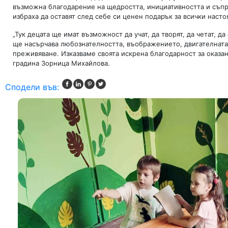
възможна благодарение на щедростта, инициативността и съприч
избраха да оставят след себе си ценен подарък за всички наст
„Тук децата ще имат възможност да учат, да творят, да четат, 
ще насърчава любознателността, въображението, двигателната
преживяване. Изказваме своята искрена благодарност за оказан
градина Зорница Михайлова.
Сподели във: