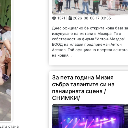
1371 |
2026-08-08 17:03:35
Днес официално бе открита нова база з
изкупуване на метали в Мездра. Тя е
собственост на фирма "Илтон-Мездра"
ЕООД на младия предприемач Антон
Асенов. Той официално преряза лентата
на новия...
За пета година Мизия
събра талантите си на
панаирната сцена /
СНИМКИ/
цата стана