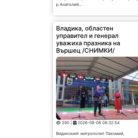
Владика, областен
управител и генерал
уважиха празника на
Вършец /СНИМКИ/
290 |
2026-08-08 09:32:54
Видинският митрополит Пахомий,
генерал-лейтенант Явор Матеев-воене
представител на началника на отбранат