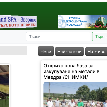
Търсе
Най-четени
На живо
Нови
Откриха нова база за
изкупуване на метали в
Мездра /СНИМКИ/