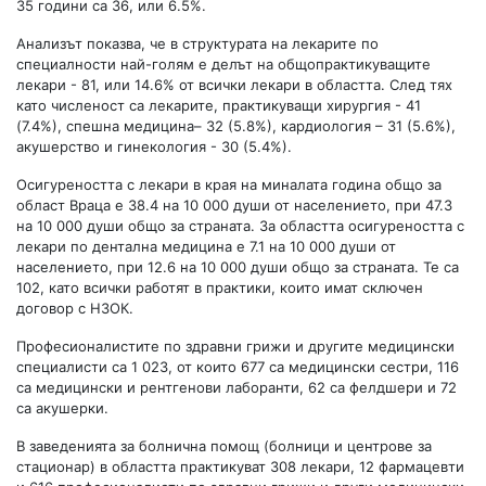
35 години са 36, или 6.5%.
Анализът показва, че в структурата на лекарите по
специалности най-голям е делът на общопрактикуващите
лекари - 81, или 14.6% от всички лекари в областта. След тях
като численост са лекарите, практикуващи хирургия - 41
(7.4%), спешна медицина– 32 (5.8%), кардиология – 31 (5.6%),
акушерство и гинекология - 30 (5.4%).
Осигуреността с лекари в края на миналата година общо за
област Враца е 38.4 на 10 000 души от населението, при 47.3
на 10 000 души общо за страната. За областта осигуреността с
лекари по дентална медицина е 7.1 на 10 000 души от
населението, при 12.6 на 10 000 души общо за страната. Те са
102, като всички работят в практики, които имат сключен
договор с НЗОК.
Професионалистите по здравни грижи и другите медицински
специалисти са 1 023, от които 677 са медицински сестри, 116
са медицински и рентгенови лаборанти, 62 са фелдшери и 72
са акушерки.
В заведенията за болнична помощ (болници и центрове за
стационар) в областта практикуват 308 лекари, 12 фармацевти