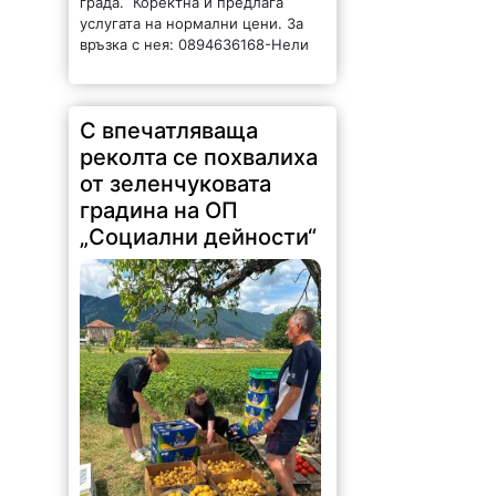
услугата на нормални цени. За
връзка с нея: 0894636168-Нели
С впечатляваща
реколта се похвалиха
от зеленчуковата
градина на ОП
„Социални дейности“