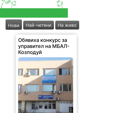
Най-четени
На живо
Нови
Обявиха конкурс за
управител на МБАЛ-
Козлодуй