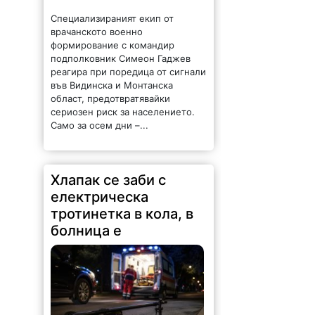
Специализираният екип от
врачанското военно
формирование с командир
подполковник Симеон Гаджев
реагира при поредица от сигнали
във Видинска и Монтанска
област, предотвратявайки
сериозен риск за населението.
Само за осем дни –...
Хлапак се заби с
електрическа
тротинетка в кола, в
болница е