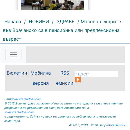
Начало
/
НОВИНИ
/
ЗДРАВЕ
/ Масово лекарите
във Врачанско са в пенсионна или предпенсионна
141 |
2026-08-05 09:37:40
възраст
Община Бяла Слатина
постави началото на поредица от
информационни срещи,
посветени на общественото
здраве и превенцията.
Инициативата има за цел да
Бюлетин
Мобилна
RSS
предостави на жителите достъп
до актуална и полезна
версия
емисии
информация по теми,...
Сайт
www.vratzadnes.com
© 2013 Всички права запазени. Използването на материали става чрез изрично
разрешение на редакционния екип, като позоваването на
www.vratzadnes.com
е задължително. Сайтът не носи отговорност за публикуваните читателски
коментари.
© 2013, 2013 - 2026, support
Netservice