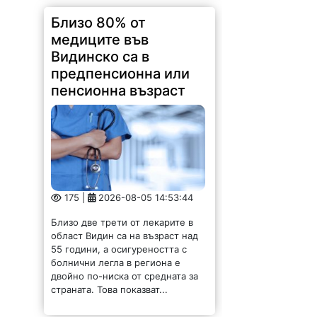
Близо 80% от
медиците във
Видинско са в
предпенсионна или
пенсионна възраст
175 |
2026-08-05 14:53:44
Близо две трети от лекарите в
област Видин са на възраст над
55 години, а осигуреността с
болнични легла в региона е
двойно по-ниска от средната за
страната. Това показват...