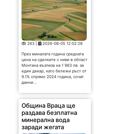
263 |
2026-08-05 12:02:28
През миналата година средната
цена на сделките с ниви в област
Монтана възлиза на 1 963 лв. за
един декар, като бележи ръст от
9.1% спрямо 2024 година, сочат
данни...
Община Враца ще
раздава безплатна
минерална вода
заради жегата