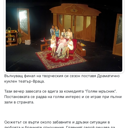
Вълнуващ финал на творческия си сезон поставя Драматично
куклен театър-Враца.
Тази вечер завесата се вдига за комедията “Голям мръсник”.
Постановката се радва на голям интерес и се играе при пълни
зали в страната.
Сюжетът се върти около забавните и дръзки ситуации в
любовта и брачните отношения. Главният герой решава да