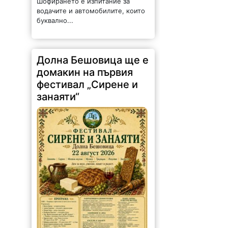
Шофирането е изпитание за
водачите и автомобилите, които
буквално...
Долна Бешовица ще е
домакин на първия
фестивал „Сирене и
занаяти“