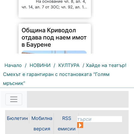
На основание чл. 8, ал. 4,
чл. 14, ал. 7 от ЗОС; чл. 92, ал. 1...
Община Криводол
отдава под наем имот
в Баурене
Начало
/
НОВИНИ
/
КУЛТУРА
/ Хайде на театър!
Смехът е гарантиран с постановката “Голям
мръсник”
99 |
2026-08-07 10:17:52
ОБЩИНА КРИВОДОЛ ОБЛАСТ
ВРАЦА 3060 гр. Криводол,
ул.”Освобождение”№ 13, тел.
09117 / 20-45, e-mail:
Бюлетин
Мобилна
RSS
krivodol@mbox.is-bg.net ОБЯВА
На основание чл. 8, ал. 4,
версия
емисии
чл. 14, ал. 7 от ЗОС; чл. 92, ал. 1...