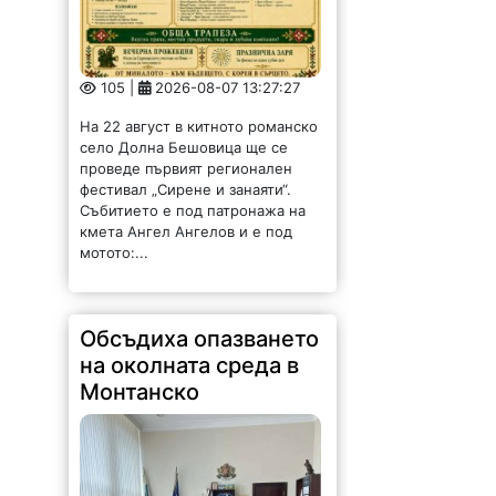
105 |
2026-08-07 13:27:27
На 22 август в китното романско
село Долна Бешовица ще се
проведе първият регионален
фестивал „Сирене и занаяти“.
Събитието е под патронажа на
кмета Ангел Ангелов и е под
мотото:...
Обсъдиха опазването
на околната среда в
Монтанско