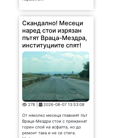
Скандално! Месеци
наред стои изрязан
пътят Враца-Мездра,
институциите спят!
278 |
2026-08-07 13:53:08
От няколко месеца главният път
Враца-Мездра стои с премахнат
горен слой на асфалта, но до
ремонт така и не се стига.