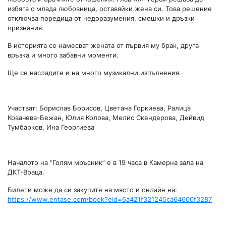
избяга с млада любовница, оставяйки жена си. Това решение
отключва поредица от недоразумения, смешки и дръзки
признания.
В историята се намесват жената от първия му брак, друга
връзка и много забавни моменти.
Ще се насладите и на много музикални изпълнения.
Участват: Борислав Борисов, Цветана Горкиева, Ралица
Ковачева-Бежан, Юлия Колова, Мелис Скендерова, Дейвид
Тумбарков, Ина Георгиева
Началото на “Голям мръсник” е в 19 часа в Камерна зала на
ДКТ-Враца.
Билети може да си закупите на място и онлайн на:
https://www.entase.com/book?eid=6a421f321245ca64600f3287