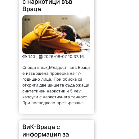
с наркотици във
Враца
140 |
2026-08-07 10:37:16
Снощи в ж.к„Младост“ във Враца
е извършена проверка на 17-
годишно лице. При обиска са
открити две шишета съдържащи
синтетичен наркотик и 5 vev
капсули с наркотичната течност.
При последвало претърсване...
ВиК-Враца с
информация за