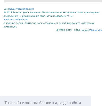
Сайт
www.vratzadnes.com
© 2013 Всички права запазени. Използването на материали става чрез изрично
разрешение на редакционния екип, като позоваването на
www.vratzadnes.com
е задължително. Сайтът не носи отговорност за публикуваните читателски
коментари.
© 2013, 2013 - 2026, support
Netservice
Този сайт използва бисквитки, за да работи