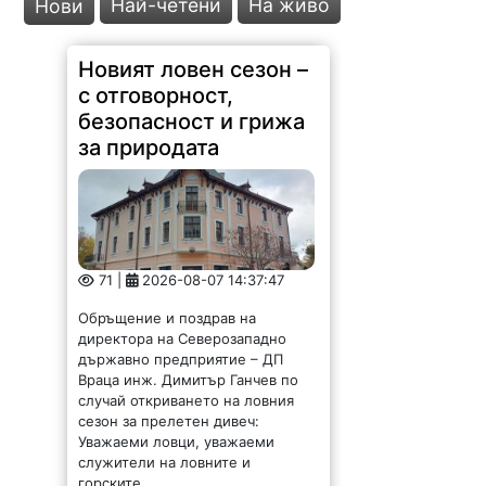
Най-четени
На живо
Нови
Новият ловен сезон –
с отговорност,
безопасност и грижа
за природата
71 |
2026-08-07 14:37:47
Обръщение и поздрав на
директора на Северозападно
държавно предприятие – ДП
Враца инж. Димитър Ганчев по
случай откриването на ловния
сезон за прелетен дивеч:
Уважаеми ловци, уважаеми
служители на ловните и
горските...