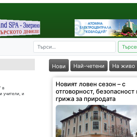
Търсе
Най-четени
На живо
Нови
Новият ловен сезон – с
 в
отговорност, безопасност 
и учители, и
грижа за природата