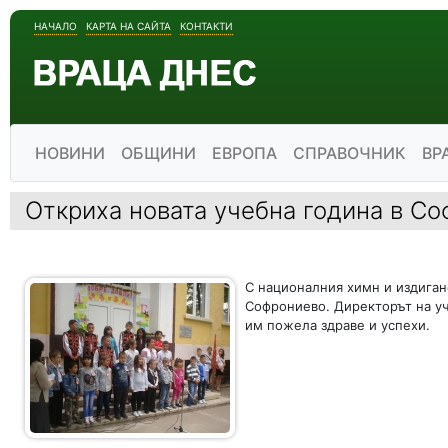
НАЧАЛО
КАРТА НА САЙТА
КОНТАКТИ
НОВИНИ
ОБЩИНИ
ЕВРОПА
СПРАВОЧНИК
ВР
Откриха новата учебна година в С
С националния химн и издигане
Софрониево. Директорът на уч
им пожела здраве и успехи.