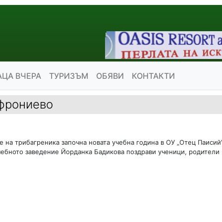
АЦА ВЧЕРА
ТУРИЗЪМ
ОБЯВИ
КОНТАКТИ
офрониево
 на трибагреника започна новата учебна година в ОУ „Отец Паисий”
ебното заведение Йорданка Бадикова поздрави ученици, родители 