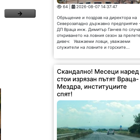
64 |
2026-08-07 14:37:47
Обръщение и поздрав на директора на
Северозападно държавно предприятие 
ДП Враца инж. Димитър Ганчев по случ
откриването на ловния сезон за прелет
дивеч: Уважаеми ловци, уважаеми
служители на ловните и горските...
Скандално! Месеци наред
стои изрязан пътят Враца-
Мездра, институциите
спят!