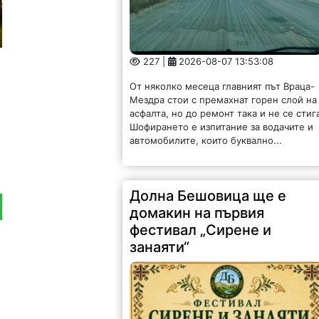
227 |
2026-08-07 13:53:08
От няколко месеца главният път Враца-
Мездра стои с премахнат горен слой на
асфалта, но до ремонт така и не се стиг
Шофирането е изпитание за водачите и
автомобилите, които буквално...
Долна Бешовица ще е
домакин на първия
фестивал „Сирене и
занаяти“