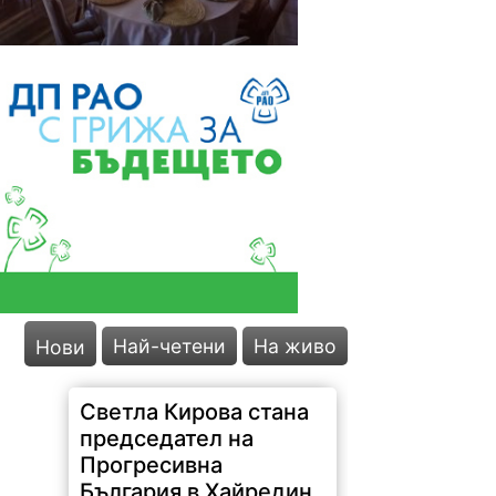
Най-четени
На живо
Нови
Светла Кирова стана
председател на
Прогресивна
България в Хайредин