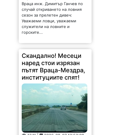
Враца инж. Димитър Ганчев по
случай откриването на ловния
сезон за прелетен дивеч:
Уважаеми ловци, уважаеми
служители на ловните и
горските...
Скандално! Месеци
наред стои изрязан
пътят Враца-Мездра,
институциите спят!