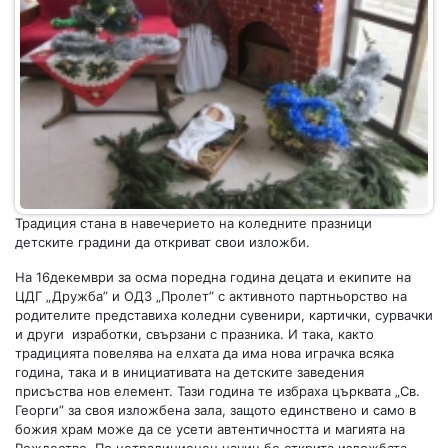
Традиция стана в навечерието на коледните празници
детските градини да откриват свои изложби.
На 16декември за осма поредна година децата и екипите на
ЦДГ „Дружба” и ОДЗ „Пролет” с активното партньорство на
родителите представиха коледни сувенири, картички, сурвачки
и други изработки, свързани с празника. И така, както
традицията повелява на елхата да има нова играчка всяка
година, така и в инициативата на детските заведения
присъства нов елемент. Тази година те избраха църквата „Св.
Георги” за своя изложбена зала, защото единствено и само в
божия храм може да се усети автентичността и магията на