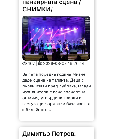
панаирната сцена /
СНИМКИ/
167 |
2026-08-08 16:26:14
За пета поредна година Мизия
даде сцена на таланта. Деца с
първи изяви пред публика, млади
изпълнители с вече спечелени
отличия, утвърдени творци и
гостуващи формации бяха част от
юбилейното...
Димитър Петров: