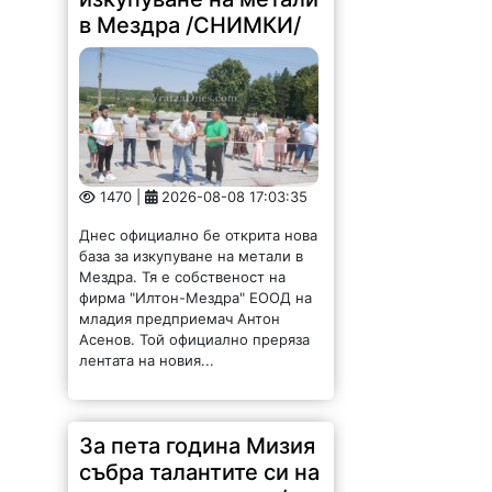
в Мездра /СНИМКИ/
1470 |
2026-08-08 17:03:35
Днес официално бе открита нова
база за изкупуване на метали в
Мездра. Тя е собственост на
фирма "Илтон-Мездра" ЕООД на
младия предприемач Антон
Асенов. Той официално преряза
лентата на новия...
За пета година Мизия
събра талантите си на