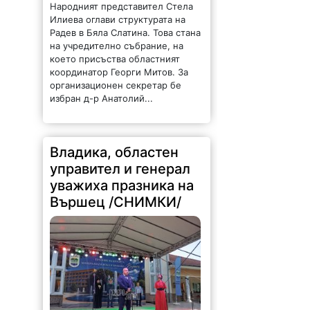
Народният представител Стела
Илиева оглави структурата на
Радев в Бяла Слатина. Това стана
на учредително събрание, на
което присъства областният
координатор Георги Митов. За
организационен секретар бе
избран д-р Анатолий...
Владика, областен
управител и генерал
уважиха празника на
Вършец /СНИМКИ/