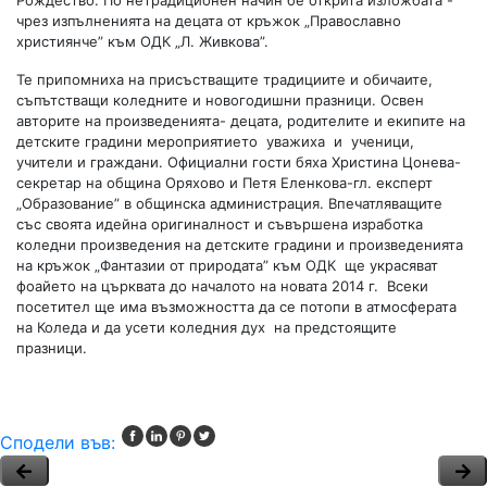
Рождество. По нетрадиционен начин бе открита изложбата -
чрез изпълненията на децата от кръжок „Православно
християнче” към ОДК „Л. Живкова”.
Те припомниха на присъстващите традициите и обичаите,
съпътстващи коледните и новогодишни празници. Освен
авторите на произведенията- децата, родителите и екипите на
детските градини мероприятието уважиха и ученици,
учители и граждани. Официални гости бяха Христина Цонева-
секретар на община Оряхово и Петя Еленкова-гл. експерт
„Образование” в общинска администрация. Впечатляващите
със своята идейна оригиналност и съвършена изработка
коледни произведения на детските градини и произведенията
на кръжок „Фантазии от природата” към ОДК ще украсяват
фоайето на църквата до началото на новата 2014 г. Всеки
посетител ще има възможността да се потопи в атмосферата
на Коледа и да усети коледния дух на предстоящите
празници.
Сподели във: