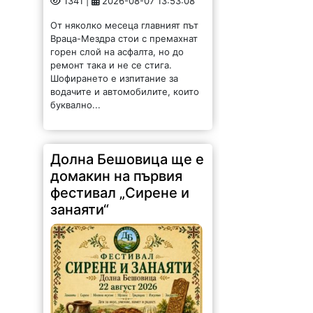
1341 |
2026-08-07 13:53:08
От няколко месеца главният път
Враца-Мездра стои с премахнат
горен слой на асфалта, но до
ремонт така и не се стига.
Шофирането е изпитание за
водачите и автомобилите, които
буквално...
Долна Бешовица ще е
домакин на първия
фестивал „Сирене и
занаяти“