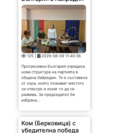
125 |
2026-08-09 11:40:36
Прогресивна България учредиха
нова структура на партията в
община Хайредин. Тя е съставена
от хора, които познават мястото
си отвътре и искат то да се
развива. За председател бе
избрана...
Ком (Берковица) с
убедителна победа