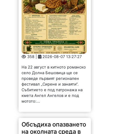
358 |
2026-08-07 13:27:27
На 22 август в китното романско
село Долна Бешовица ще се
проведе първият регионален
фестивал „Сирене и занаяти“.
Събитието е под патронажа на
кмета Ангел Ангелов и е под
мотото:...
Обсъдиха опазването
на околната среда в