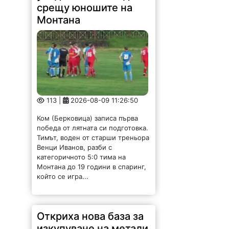
срещу юношите на
Монтана
113 |
2026-08-09 11:26:50
Ком (Берковица) записа първа
победа от лятната си подготовка.
Тимът, воден от старши треньора
Венци Иванов, разби с
категоричното 5:0 тима на
Монтана до 19 години в спаринг,
който се игра...
Откриха нова база за
изкупуване на метали