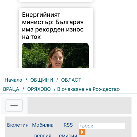
Енергийният
министър: България
има рекорден износ
на ток
Начало
/
ОБЩИНИ
/
ОБЛАСТ
ВРАЦА
/
ОРЯХОВО
/ В очакване на Рождество
170 |
2026-08-07 11:47:09
България изнася рекордни
количества електроенергия, а
АЕЦ „Козлодуй“ продължава да
Бюлетин
Мобилна
RSS
работи без затруднения въпреки
рекордно ниските нива на река
версия
емисии
Дунав. Това заяви министърът на