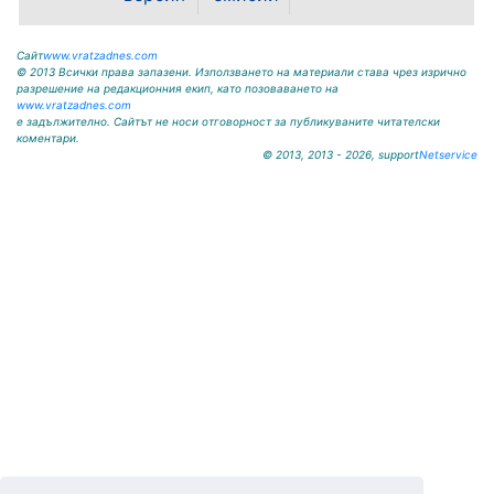
енергетиката Ива Петрова в
ефира на...
Сайт
www.vratzadnes.com
© 2013 Всички права запазени. Използването на материали става чрез изрично
разрешение на редакционния екип, като позоваването на
www.vratzadnes.com
е задължително. Сайтът не носи отговорност за публикуваните читателски
коментари.
© 2013, 2013 - 2026, support
Netservice