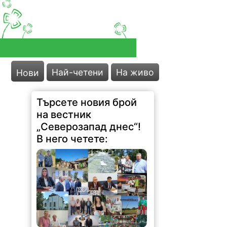
Най-четени
На живо
Нови
Търсете новия брой
на вестник
„Северозапад днес“!
В него четете: