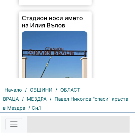
Стадион носи името
на Илия Вълов
Начало
/
ОБЩИНИ
/
ОБЛАСТ
ВРАЦА
/
МЕЗДРА
/
Павел Николов "спаси" кръста
170 |
2026-08-06 09:55:43
в Мездра
/ Сн.1
С футболна среща между
юношеските отбори на "Мизия" /
Кнежа/ и "Ботев" /Враца/ ще
бъде открит градския стадион в