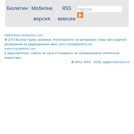
Кнежа. Спортното съоръжение
Бюлетин
Мобилна
RSS
носи името на легендарния
вратар от близкото минало
версия
емисии
Илия...
Сайт
www.vratzadnes.com
© 2013 Всички права запазени. Използването на материали става чрез изрично
разрешение на редакционния екип, като позоваването на
www.vratzadnes.com
е задължително. Сайтът не носи отговорност за публикуваните читателски
коментари.
© 2013, 2013 - 2026, support
Netservice