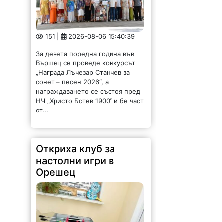
151 |
2026-08-06 15:40:39
За девета поредна година във
Вършец се проведе конкурсът
„Награда Лъчезар Станчев за
сонет – песен 2026“, а
награждаването се състоя пред
НЧ „Христо Ботев 1900“ и бе част
от...
Откриха клуб за
настолни игри в
Орешец