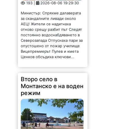
193 |
2026-08-06 19:29:30
Министър: Спряхме далаверата
за скандалните ливади около
АЕЦ! Жители се надигнаха
отново срещу разбит път Следят
постоянно водоснабдяването в
Северозапада Отпуснаха пари за
опустошено от пожар училище
Вицепремиерът Пулев и кмета
Ценков обсъдиха ключови...
Второ село в
Монтанско е на воден
режим