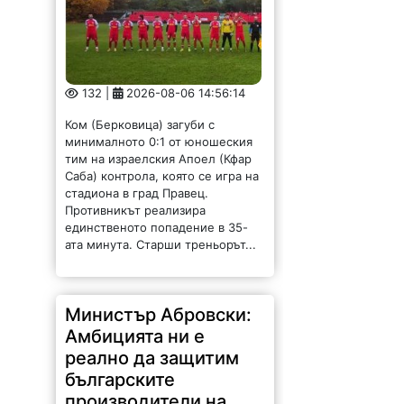
132 |
2026-08-06 14:56:14
Ком (Берковица) загуби с
минималното 0:1 от юношеския
тим на израелския Апоел (Кфар
Саба) контрола, която се игра на
стадиона в град Правец.
Противникът реализира
единственото попадение в 35-
ата минута. Старши треньорът...
Министър Абровски:
Амбицията ни е
реално да защитим
българските
производители на