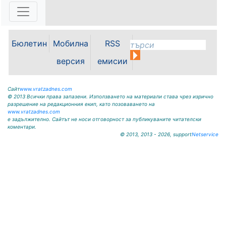
Възможностите за привличане на
инвестиции, развитието на
местната икономика и бъдещето
на Видин като индустриален
център бяха във фокуса на
Бюлетин
Мобилна
RSS
работната среща между кмета на
Община Видин д-р Цветан
версия
емисии
Ценков,...
Сайт
www.vratzadnes.com
© 2013 Всички права запазени. Използването на материали става чрез изрично
разрешение на редакционния екип, като позоваването на
www.vratzadnes.com
е задължително. Сайтът не носи отговорност за публикуваните читателски
коментари.
© 2013, 2013 - 2026, support
Netservice