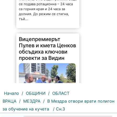
се подава ротационна – 24 часа
са горния края и 24 часа за
долния. До режим се стигна,
тъй...
Вицепремиерът
Пулев и кмета Ценков
обсъдиха ключови
проекти за Видин
Начало
/
ОБЩИНИ
/
ОБЛАСТ
ВРАЦА
/
МЕЗДРА
/
В Мездра отвори врати полигон
185 |
2026-08-05 16:17:12
за обучение на кучета
/ Сн.3