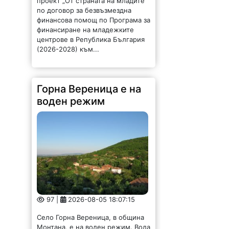
проект „От страната на младите“
по договор за безвъзмездна
финансова помощ по Програма за
финансиране на младежките
центрове в Република България
(2026-2028) към...
Горна Вереница е на
воден режим
97 |
2026-08-05 18:07:15
Село Горна Вереница, в община
Монтана, е на воден режим. Вода