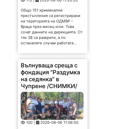
115 |
2026-08-06 11:20:20
Общо 151 криминални
престъпления са регистрирани
на територията на ОДМВР –
Враца през месец юли. Това
сочат данните на дирекцията. От
тях 38 са разкрити, а по
останалите случаи работата...
Вълнуваща среща с
фондация "Раздумка
на седянка" в
Чупрене /СНИМКИ/
100 |
2026-08-06 11:06:50