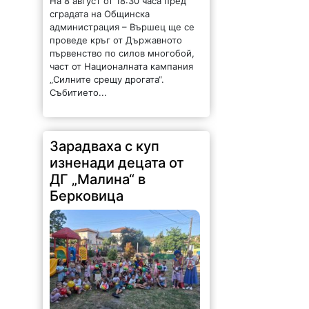
На 8 август от 18:30 часа пред
сградата на Общинска
администрация – Вършец ще се
проведе кръг от Държавното
първенство по силов многобой,
част от Националната кампания
„Силните срещу дрогата“.
Събитието...
Зарадваха с куп
изненади децата от
ДГ „Малина“ в
Берковица