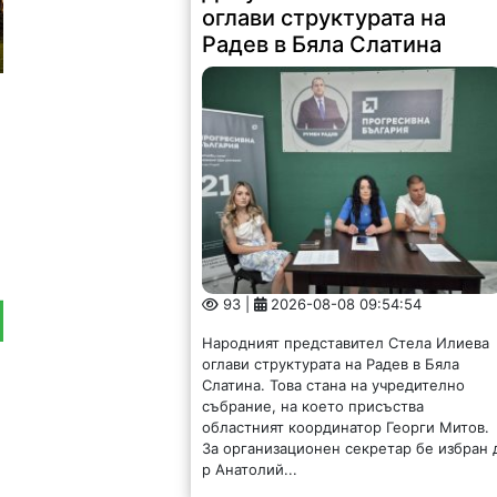
оглави структурата на
Радев в Бяла Слатина
93 |
2026-08-08 09:54:54
Народният представител Стела Илиева
оглави структурата на Радев в Бяла
Слатина. Това стана на учредително
събрание, на което присъства
областният координатор Георги Митов.
За организационен секретар бе избран 
р Анатолий...