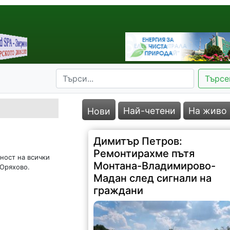
Търсе
Най-четени
На живо
Нови
Димитър Петров:
Ремонтирахме пътя
ност на всички
Монтана-Владимирово-
 Оряхово.
Мадан след сигнали на
граждани