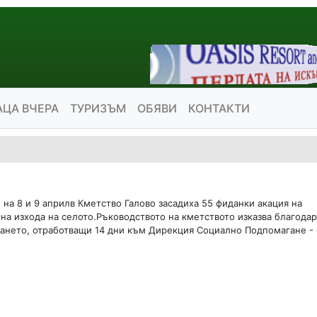
АЦА ВЧЕРА
ТУРИЗЪМ
ОБЯВИ
КОНТАКТИ
 на 8 и 9 априлв Кметство Галово засадиха 55 фиданки акация на
а изхода на селото.Ръководството на кметството изказва благодар
ването, отработващи 14 дни към Дирекция Социално Подпомагане -