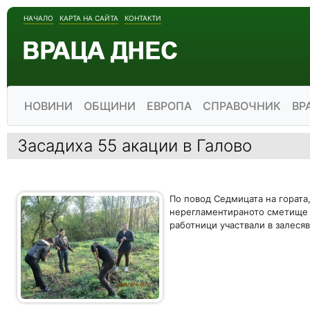
НАЧАЛО
КАРТА НА САЙТА
КОНТАКТИ
НОВИНИ
ОБЩИНИ
ЕВРОПА
СПРАВОЧНИК
ВР
Засадиха 55 акации в Галово
По повод Седмицата на гората,
нерегламентираното сметище н
работници участвали в залеся