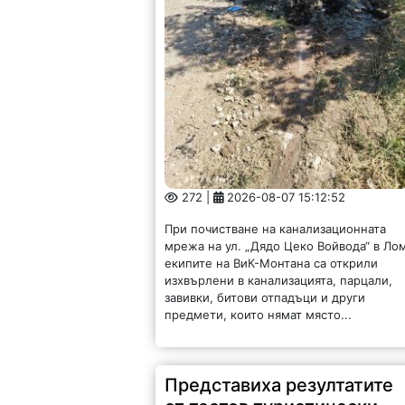
272 |
2026-08-07 15:12:52
При почистване на канализационната
мрежа на ул. „Дядо Цеко Войвода“ в Ло
екипите на ВиК-Монтана са открили
изхвърлени в канализацията, парцали,
завивки, битови отпадъци и други
предмети, които нямат място...
Представиха резултатите