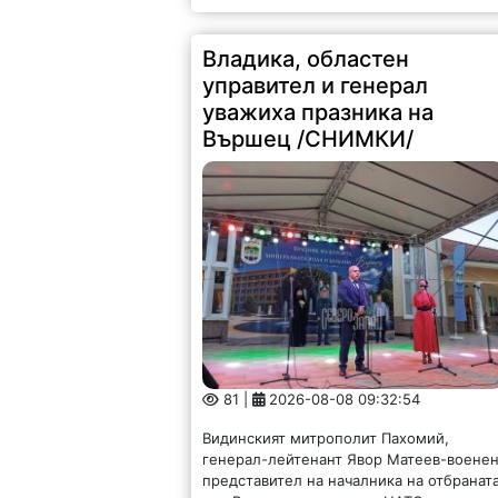
Владика, областен
управител и генерал
уважиха празника на
Вършец /СНИМКИ/
81 |
2026-08-08 09:32:54
Видинският митрополит Пахомий,
генерал-лейтенант Явор Матеев-воене
представител на началника на отбранат