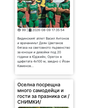
99 |
2026-08-09 17:35:54
Видинският атлет Васил Антонов
и врачанинът Деян Цветанов
бягаха на световното първенство
за юноши и девойки под 20
години в Юджийн, Орегон в
щафетата 4х100 м, заедно с Йоан
Каменов...
Оселна посрещна
много самодейци и
гости за празника си /
СНИМКИ/