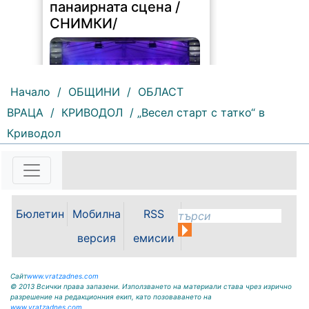
панаирната сцена /
СНИМКИ/
Начало
/
ОБЩИНИ
/
ОБЛАСТ
ВРАЦА
/
КРИВОДОЛ
/ „Весел старт с татко“ в
Криводол
200 |
2026-08-08 16:26:14
За пета поредна година Мизия
даде сцена на таланта. Деца с
първи изяви пред публика, млади
изпълнители с вече спечелени
Бюлетин
Мобилна
RSS
отличия, утвърдени творци и
гостуващи формации бяха част от
версия
емисии
юбилейното...
Сайт
www.vratzadnes.com
© 2013 Всички права запазени. Използването на материали става чрез изрично
разрешение на редакционния екип, като позоваването на
www.vratzadnes.com