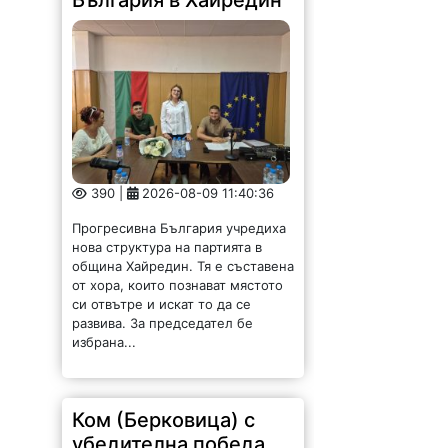
България в Хайредин
390 |
2026-08-09 11:40:36
Прогресивна България учредиха
нова структура на партията в
община Хайредин. Тя е съставена
от хора, които познават мястото
си отвътре и искат то да се
развива. За председател бе
избрана...
Ком (Берковица) с
убедителна победа