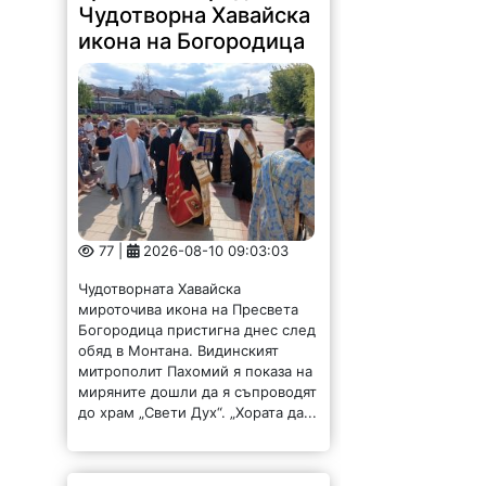
Чудотворна Хавайска
икона на Богородица
77 |
2026-08-10 09:03:03
Чудотворната Хавайска
мироточива икона на Пресвета
Богородица пристигна днес след
обяд в Монтана. Видинският
митрополит Пахомий я показа на
миряните дошли да я съпроводят
до храм „Свети Дух“. „Хората да...