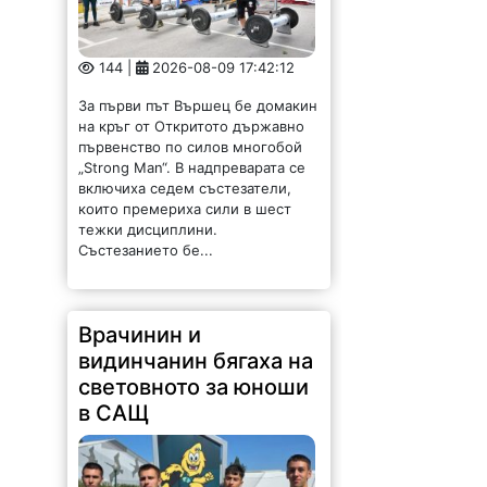
144 |
2026-08-09 17:42:12
За първи път Вършец бе домакин
на кръг от Откритото държавно
първенство по силов многобой
„Strong Man“. В надпреварата се
включиха седем състезатели,
които премериха сили в шест
тежки дисциплини.
Състезанието бе...
Врачинин и
видинчанин бягаха на
световното за юноши
в САЩ