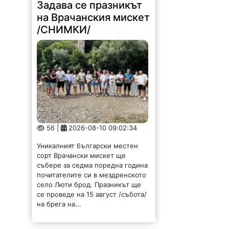
Задава се празникът
на Врачанския мискет
/СНИМКИ/
56 |
2026-08-10 09:02:34
Уникалният български местен
сорт Врачански мискет ще
събере за седма поредна година
почитателите си в мездренското
село Люти брод. Празникът ще
се проведе на 15 август /събота/
на брега на...