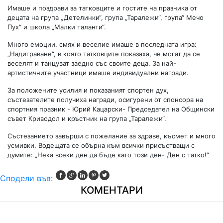
Имаше и поздрави за татковците и гостите на празника от
децата на група „Детелинки“, група „Таралежи“, група“ Мечо
Пух“ и школа „Малки таланти“.
Много емоции, смях и веселие имаше в последната игра:
„Надиграване“, в която татковците показаха, че могат да се
веселят и танцуват заедно със своите деца. За най-
артистичните участници имаше индивидуални награди.
За положените усилия и показаният спортен дух,
състезателите получиха награди, осигурени от спонсора на
спортния празник - Юрий Кацарски- Председател на Общински
съвет Криводол и кръстник на група „Таралежи“.
Състезанието завърши с пожелание за здраве, късмет и много
усмивки. Водещата се обърна към всички присъстващи с
думите: „Нека всеки ден да бъде като този ден- Ден с татко!“
Сподели във:
КОМЕНТАРИ