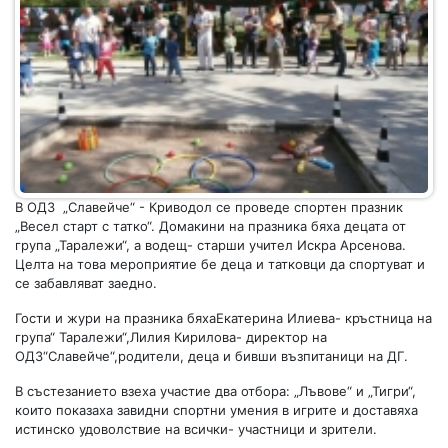
В ОДЗ „Славейче“ - Криводол се проведе спортен празник
„Весел старт с татко“. Домакини на празника бяха децата от
група „Таралежи“, а водещ- старши учител Искра Арсенова.
Целта на това мероприятие бе деца и татковци да спортуват и
се забавляват заедно.
Гости и жури на празника бяхаЕкатерина Илиева- кръстница на
група“ Таралежи“,Лилия Кирилова- директор на
ОДЗ“Славейче“,родители, деца и бивши възпитаници на ДГ.
В състезанието взеха участие два отбора: „Лъвове“ и „Тигри“,
които показаха завидни спортни умения в игрите и доставяха
истинско удоволствие на всички- участници и зрители.