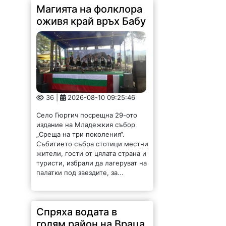
Магията на фолклора
оживя край връх Бабу
36 |
2026-08-10 09:25:46
Село Гюргич посрещна 29-ото
издание на Младежкия събор
„Среща на три поколения“.
Събитието събра стотици местни
жители, гости от цялата страна и
туристи, избрали да лагеруват на
палатки под звездите, за...
Спряха водата в
голям район на Враца