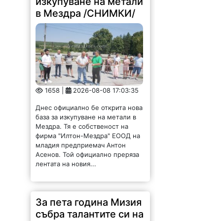
изкупуване на метали
в Мездра /СНИМКИ/
1658 |
2026-08-08 17:03:35
Днес официално бе открита нова
база за изкупуване на метали в
Мездра. Тя е собственост на
фирма "Илтон-Мездра" ЕООД на
младия предприемач Антон
Асенов. Той официално преряза
лентата на новия...
За пета година Мизия
събра талантите си на