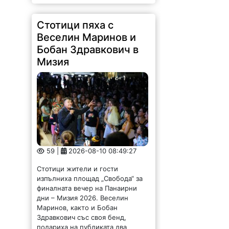
Стотици пяха с
Веселин Маринов и
Бобан Здравкович в
Мизия
59 |
2026-08-10 08:49:27
Стотици жители и гости
изпълниха площад „Свобода“ за
финалната вечер на Панаирни
дни – Мизия 2026. Веселин
Маринов, както и Бобан
Здравкович със своя бенд,
подариха на публиката два