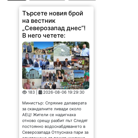
Търсете новия брой
на вестник
„Северозапад днес“!
В него четете:
183 |
2026-08-06 19:29:30
Министър: Спряхме далаверата
за скандалните ливади около
АЕЦ! Жители се надигнаха
отново срещу разбит път Следят
постоянно водоснабдяването в
Северозапада Отпуснаха пари за
опустошено от пожар училище