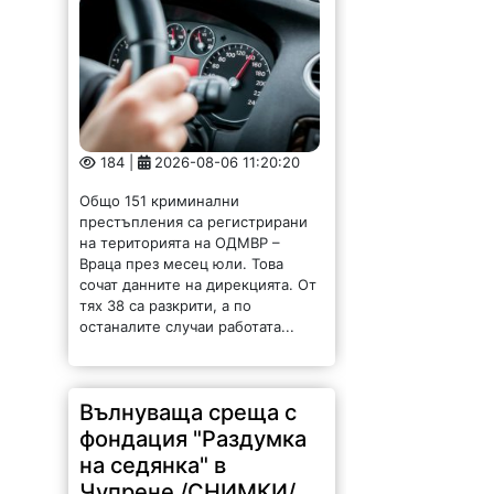
184 |
2026-08-06 11:20:20
Общо 151 криминални
престъпления са регистрирани
на територията на ОДМВР –
Враца през месец юли. Това
сочат данните на дирекцията. От
тях 38 са разкрити, а по
останалите случаи работата...
Вълнуваща среща с
фондация "Раздумка
на седянка" в
Чупрене /СНИМКИ/