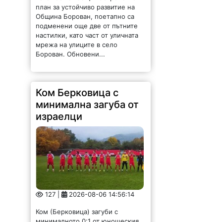
план за устойчиво развитие на
Община Борован, поетапно са
подменени още две от пътните
настилки, като част от уличната
мрежа на улиците в село
Борован. Обновени...
Ком Берковица с
минимална загуба от
израелци
127 |
2026-08-06 14:56:14
Ком (Берковица) загуби с
минималното 0:1 от юношеския