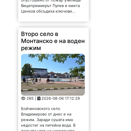
Вицепремиерът Пулев и кмета
Ценков обсъдиха ключови...
Второ село в
Монтанско е на воден
режим
285 |
2026-08-06 17:12:29
Бойчиновското село
Владимирово от днес е на
режим. Заради сушата има
недостиг на питейна вода. В
долната част на населеното