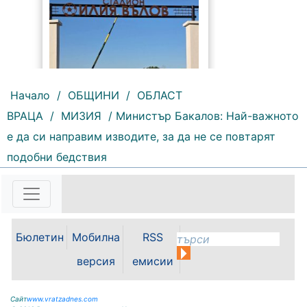
Начало
/
ОБЩИНИ
/
ОБЛАСТ
ВРАЦА
/
МИЗИЯ
/ Министър Бакалов: Най-важното
160 |
2026-08-06 09:55:43
е да си направим изводите, за да не се повтарят
С футболна среща между
подобни бедствия
юношеските отбори на "Мизия" /
Кнежа/ и "Ботев" /Враца/ ще
бъде открит градския стадион в
Кнежа. Спортното съоръжение
носи името на легендарния
вратар от близкото минало
Бюлетин
Мобилна
RSS
Илия...
версия
емисии
Сайт
www.vratzadnes.com