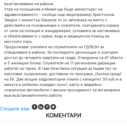
възстановяване на района.
Утре на посещение в Мизия ще бъде министърът на
здравеопазването – съобщи още вицепремиер Христосков.
Заедно с министър Бакалов те се запознаха на място с
действията на пожарникари и спасители, осигурената охрана
от сили на полиция и жандармерия, условията за настаняване
и обезпечаването с храна, вода и медицинска помощ на
местните хора.
Продължават усилията на служителите на ГДПБЗН за
отводняване в района. За последното денонощие е осигурен
достъп до четирите квартала на града. Отводнени са 47 обекта
и 5 жилищни блока. Служители на 11 регионални дирекции
работят на терен. В тази безствена ситуация за първи път се
използват съоръжения, доставени по програма „Околна среда”
на ЕК. Две мощни хидромоторни помпи с капацитет 50 куб.м в
минута и мобилен комаден пункт, както и аварийно-
спасителни автомобили с висока проходимост са ангажирани
във възстановителните работи.
Сподели във:
КОМЕНТАРИ