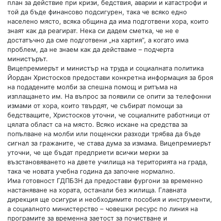
план за действие при кризи, бедствия, аварии и катастрофи и
той да бъде финансово подсигурен, така че всяко едно
населено място, всяка община да има подготвени хора, които
знаят как да реагират. Нека си дадем сметка, че не е
достатъчно да сме подготвени „на хартия”, а когато има
проблем, да не знаем как да действаме – подчерта
министърът.
Вицепремиерът и министър на труда и социалната политика
Йордан Христосков предостави конкретна информация за броя
на подадените молби за спешна помощ и ритъма на
изплащането им. На въпрос за появили се опити за телефонни
измами от хора, които твърдят, че събират помощи за
бедстващите, Христосков уточни, че социалните работници от
цялата област са на място. Всяко искане на средства за
попълване на молби или пощенски разходи трябва да бъде
сигнал за гражаните, че става дума за измама. Вицепремиерът
уточни, че ще бъдат предприети всички мерки за
възстановяването на двете училища на територията на града,
така че новата учебна година да започне нормално.
Има готовност ГДПБЗН да предостави фургони за временно
настаняване на хората, останали без жилища. Главната
дирекция ще осигури и необходимите пособия и инструменти,
а социалното министерство – човешки ресурс по линия на
програмите за временна заетост за почистване и