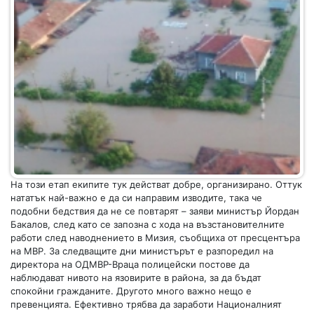
На този етап екипите тук действат добре, организирано. Оттук
нататък най-важно е да си направим изводите, така че
подобни бедствия да не се повтарят – заяви министър Йордан
Бакалов, след като се запозна с хода на възстановителните
работи след наводнението в Мизия, съобщиха от пресцентъра
на МВР. За следващите дни министърът е разпоредил на
директора на ОДМВР-Враца полицейски постове да
наблюдават нивото на язовирите в района, за да бъдат
спокойни гражданите. Другото много важно нещо е
превенцията. Ефективно трябва да заработи Националният