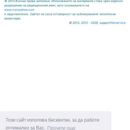
© 2013 Всички права запазени. Използването на материали става чрез изрично
разрешение на редакционния екип, като позоваването на
www.vratzadnes.com
е задължително. Сайтът не носи отговорност за публикуваните читателски
коментари.
© 2013, 2013 - 2026, support
Netservice
Този сайт използва бисквитки, за да работи
оптимално за Вас.
Прочети още