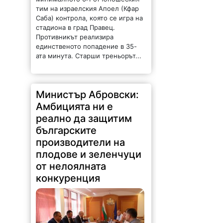
тим на израелския Апоел (Кфар
Саба) контрола, която се игра на
стадиона в град Правец.
Противникът реализира
единственото попадение в 35-
ата минута. Старши треньорът...
Министър Абровски:
Амбицията ни е
реално да защитим
българските
производители на
плодове и зеленчуци
от нелоялната
конкуренция