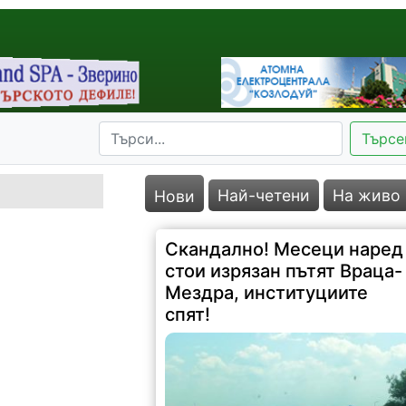
Търсе
Най-четени
На живо
Нови
Скандално! Месеци наред
стои изрязан пътят Враца-
Мездра, институциите
спят!