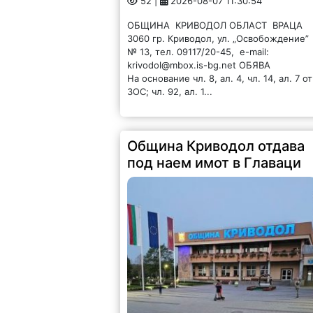
52 |
2026-08-07 11:30:54
ОБЩИНА КРИВОДОЛ ОБЛАСТ ВРАЦА
3060 гр. Криводол, ул. „Освобождение”
№ 13, тел. 09117/20-45, e-mail:
krivodol@mbox.is-bg.net ОБЯВА
На основание чл. 8, ал. 4, чл. 14, ал. 7 от
ЗОС; чл. 92, ал. 1...
Община Криводол отдава
под наем имот в Главаци