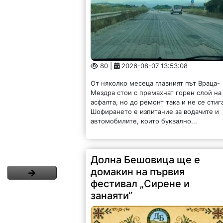
80 |
2026-08-07 13:53:08
От няколко месеца главният път Враца-
Мездра стои с премахнат горен слой на
асфалта, но до ремонт така и не се стиг
Шофирането е изпитание за водачите и
автомобилите, които буквално...
Долна Бешовица ще е
домакин на първия
фестивал „Сирене и
занаяти“