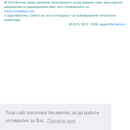
© 2013 Всички права запазени. Използването на материали става чрез изрично
разрешение на редакционния екип, като позоваването на
www.vratzadnes.com
е задължително. Сайтът не носи отговорност за публикуваните читателски
коментари.
© 2013, 2013 - 2026, support
Netservice
Този сайт използва бисквитки, за да работи
оптимално за Вас.
Прочети още