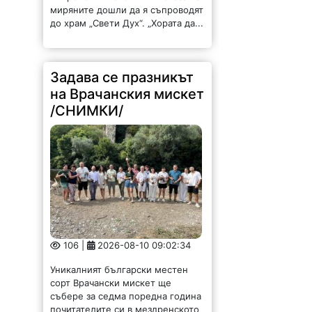
миряните дошли да я съпроводят
до храм „Свети Дух“. „Хората да...
Задава се празникът
на Врачанския мискет
/СНИМКИ/
106 |
2026-08-10 09:02:34
Уникалният български местен
сорт Врачански мискет ще
събере за седма поредна година
почитателите си в мездренското