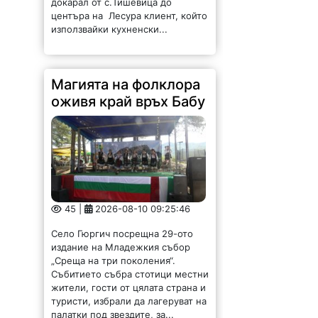
докарал от с.Тишевица до
центъра на Лесура клиент, който
използвайки кухненски...
Магията на фолклора
оживя край връх Бабу
45 |
2026-08-10 09:25:46
Село Гюргич посрещна 29-ото
издание на Младежкия събор
„Среща на три поколения“.
Събитието събра стотици местни
жители, гости от цялата страна и
туристи, избрали да лагеруват на
палатки под звездите, за...