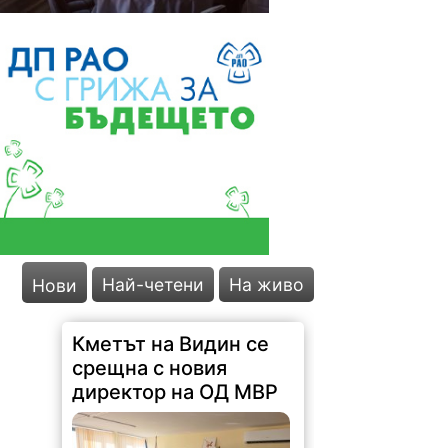
Най-четени
На живо
Нови
Кметът на Видин се
срещна с новия
директор на ОД МВР