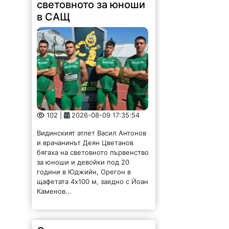
световното за юноши
в САЩ
102 |
2026-08-09 17:35:54
Видинският атлет Васил Антонов
и врачанинът Деян Цветанов
бягаха на световното първенство
за юноши и девойки под 20
години в Юджийн, Орегон в
щафетата 4х100 м, заедно с Йоан
Каменов...