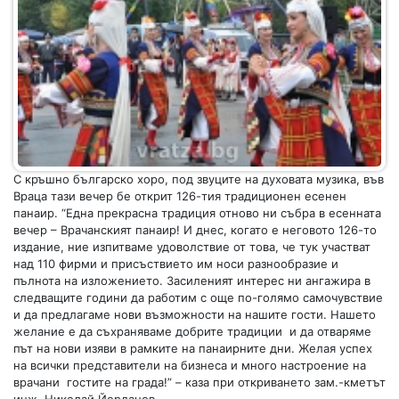
С кръшно българско хоро, под звуците на духовата музика, във
Враца тази вечер бе открит 126-тия традиционен есенен
панаир. “Една прекрасна традиция отново ни събра в есенната
вечер – Врачанският панаир! И днес, когато е неговото 126-то
издание, ние изпитваме удоволствие от това, че тук участват
над 110 фирми и присъствието им носи разнообразие и
пълнота на изложението. Засиленият интерес ни ангажира в
следващите години да работим с още по-голямо самочувствие
и да предлагаме нови възможности на нашите гости. Нашето
желание е да съхраняваме добрите традиции и да отваряме
път на нови изяви в рамките на панаирните дни. Желая успех
на всички представители на бизнеса и много настроение на
врачани гостите на града!” – каза при откриването зам.-кметът
инж. Николай Йорданов.