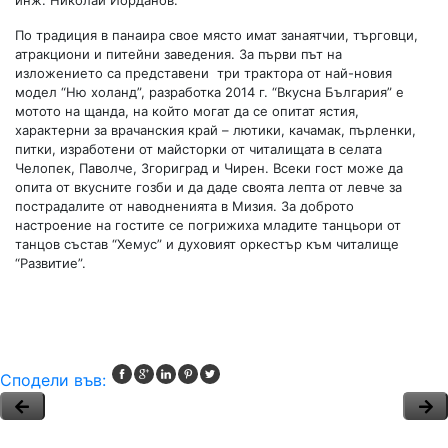
По традиция в панаира свое място имат занаятчии, търговци,
атракциони и питейни заведения. За първи път на
изложението са представени три трактора от най-новия
модел “Ню холанд”, разработка 2014 г. “Вкусна България” е
мотото на щанда, на който могат да се опитат ястия,
характерни за врачанския край – лютики, качамак, пърленки,
питки, изработени от майсторки от читалищата в селата
Челопек, Паволче, Згориград и Чирен. Всеки гост може да
опита от вкусните гозби и да даде своята лепта от левче за
пострадалите от наводненията в Мизия. За доброто
настроение на гостите се погрижиха младите танцьори от
танцов състав “Хемус” и духовият оркестър към читалище
“Развитие”.
Сподели във: