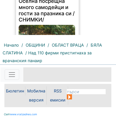
Оселна посрещна
много самодейци и
гости за празника си /
СНИМКИ/
Начало
/
ОБЩИНИ
/
ОБЛАСТ ВРАЦА
/
БЯЛА
СЛАТИНА
/ Над 110 фирми пристигнаха за
врачанския панаир
143 |
2026-08-09 16:09:36
С водосвет, отслужен от отец
Николай Петров започна
честването на празника на
красивото мездренско село
Бюлетин
Мобилна
RSS
Оселна. "Това е ден, в който не
просто празнуваме едно красиво
версия
емисии
място, а нашия дом, който...
Сайт
www.vratzadnes.com