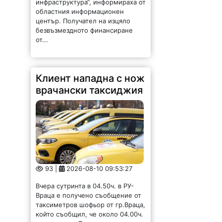
инфраструктура“, информираха от
областния информационен
център. Получател на изцяло
безвъзмездното финансиране
от...
Клиент нападна с нож
врачански таксиджия
93 |
2026-08-10 09:53:27
Вчера сутринта в 04.50ч. в РУ-
Враца е получено съобщение от
таксиметров шофьор от гр.Враца,
който съобщил, че около 04.00ч.