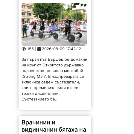
155 |
2026-08-09 17:42:12
За първи път Вършец бе домакин
на кръг от Откритото държавно
първенство по силов многобой
„Strong Man“. В надпреварата се
включиха седем състезатели,
които премериха сили в шест
тежки дисциплини.
Състезанието бе...
Врачинин и
видинчанин бягаха на