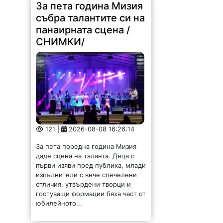
За пета година Мизия
събра талантите си на
панаирната сцена /
СНИМКИ/
121 |
2026-08-08 16:26:14
За пета поредна година Мизия
даде сцена на таланта. Деца с
първи изяви пред публика, млади
изпълнители с вече спечелени
отличия, утвърдени творци и
гостуващи формации бяха част от
юбилейното...