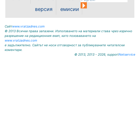
krivodol@mbox.is-bg.net ОБЯВА
На основание чл. 8, ал. 4,
версия
емисии
чл. 14, ал. 7 от ЗОС; чл. 92, ал. 1...
Сайт
www.vratzadnes.com
© 2013 Всички права запазени. Използването на материали става чрез изрично
разрешение на редакционния екип, като позоваването на
www.vratzadnes.com
е задължително. Сайтът не носи отговорност за публикуваните читателски
коментари.
© 2013, 2013 - 2026, support
Netservice