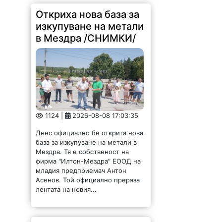
Откриха нова база за
изкупуване на метали
в Мездра /СНИМКИ/
1124 |
2026-08-08 17:03:35
Днес официално бе открита нова
база за изкупуване на метали в
Мездра. Тя е собственост на
фирма "Илтон-Мездра" ЕООД на
младия предприемач Антон
Асенов. Той официално преряза
лентата на новия...