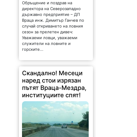
Обръщение и поздрав на
директора на Северозападно
държавно предприятие – ДП
Враца инж. Димитър Ганчев по
случай откриването на ловния
сезон за прелетен дивеч:
Уважаеми ловци, уважаеми
служители на ловните и
горските...
Скандално! Месеци
наред стои изрязан
пътят Враца-Мездра,
институциите спят!