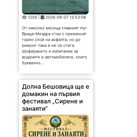
1256 |
2026-08-07 13:53:08
От няколко месеца главният път
Враца-Мездра стои с премахнат
горен слой на асфалта, но до
ремонт така и не се стига.
Шофирането е изпитание за
водачите и автомобилите, които
буквално...
Долна Бешовица ще е
домакин на първия
фестивал „Сирене и
занаяти“