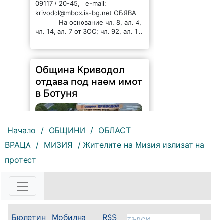
09117 / 20-45, e-mail:
krivodol@mbox.is-bg.net ОБЯВА
На основание чл. 8, ал. 4,
чл. 14, ал. 7 от ЗОС; чл. 92, ал. 1...
Община Криводол
отдава под наем имот
в Ботуня
Начало
/
ОБЩИНИ
/
ОБЛАСТ
ВРАЦА
/
МИЗИЯ
/ Жителите на Мизия излизат на
протест
143 |
2026-08-07 11:30:54
ОБЩИНА КРИВОДОЛ ОБЛАСТ
ВРАЦА 3060 гр. Криводол, ул.
„Освобождение” № 13, тел.
09117/20-45, e-mail:
Бюлетин
Мобилна
RSS