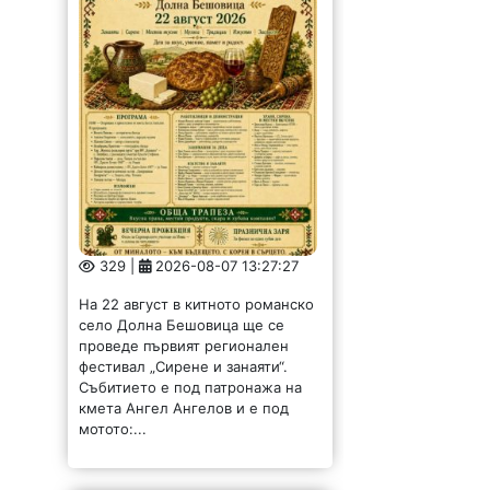
329 |
2026-08-07 13:27:27
На 22 август в китното романско
село Долна Бешовица ще се
проведе първият регионален
фестивал „Сирене и занаяти“.
Събитието е под патронажа на
кмета Ангел Ангелов и е под
мотото:...