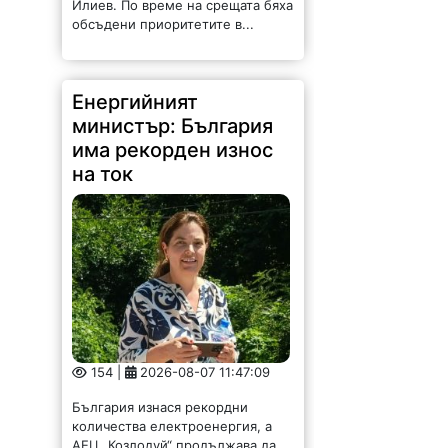
Илиев. По време на срещата бяха
обсъдени приоритетите в...
Енергийният
министър: България
има рекорден износ
на ток
154 |
2026-08-07 11:47:09
България изнася рекордни
количества електроенергия, а
АЕЦ „Козлодуй“ продължава да