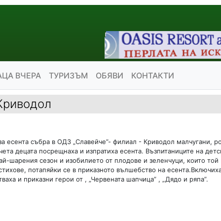
АЦА ВЧЕРА
ТУРИЗЪМ
ОБЯВИ
КОНТАКТИ
-Криводол
за есента събра в ОДЗ „Славейче”- филиал - Криводол малчугани, р
хчета децата посрещнаха и изпратиха есента. Възпитаниците на дет
най-шарения сезон и изобилието от плодове и зеленчуци, които той 
стихове, потапяйки се в приказното вълшебство на есента.Включиха
ваха и приказни герои от , „Червената шапчица” , „Дядо и ряпа”.