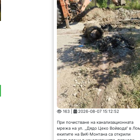
163 |
2026-08-07 15:12:52
При почистване на канализационната
мрежа на ул. „Дядо Цеко Войвода“ в Ло
екипите на ВиК-Монтана са открили
изхвърлени в канализацията, парцали,