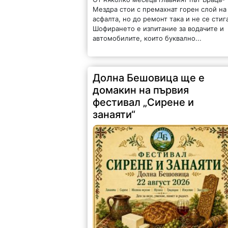
Мездра стои с премахнат горен слой на
асфалта, но до ремонт така и не се стиг
Шофирането е изпитание за водачите и
автомобилите, които буквално...
Долна Бешовица ще е
домакин на първия
фестивал „Сирене и
занаяти“