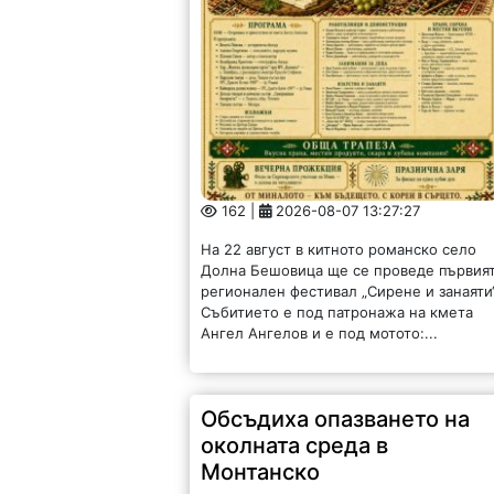
162 |
2026-08-07 13:27:27
На 22 август в китното романско село
Долна Бешовица ще се проведе първия
регионален фестивал „Сирене и занаяти“
Събитието е под патронажа на кмета
Ангел Ангелов и е под мотото:...
Обсъдиха опазването на
околната среда в
Монтанско