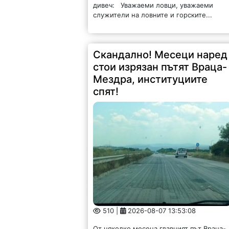
дивеч: Уважаеми ловци, уважаеми
служители на ловните и горските...
Скандално! Месеци наред
стои изрязан пътят Враца-
Мездра, институциите
спят!
510 |
2026-08-07 13:53:08
От няколко месеца главният път Враца-