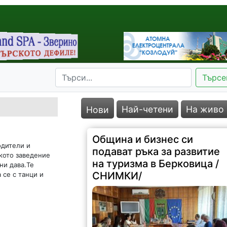
Търсе
Най-четени
На живо
Нови
Община и бизнес си
одители и
подават ръка за развитие
ското заведение
на туризма в Берковица /
ни дава.Те
СНИМКИ/
 се с танци и