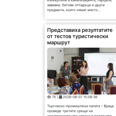
завивки, битови отпадъци и други
предмети, които нямат място...
Представиха резултатите
от тестов туристически
маршрут
75 |
2026-08-07 15:08:36
Търговско-промишлена палата – Враца
проведе третите срещи на
заинтересованите страни в пилотните