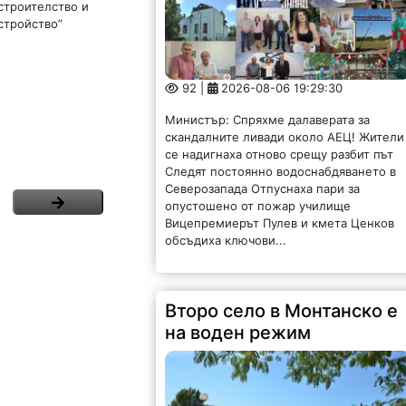
 строителство и
стройство”
92 |
2026-08-06 19:29:30
Министър: Спряхме далаверата за
скандалните ливади около АЕЦ! Жители
се надигнаха отново срещу разбит път
Следят постоянно водоснабдяването в
Северозапада Отпуснаха пари за
опустошено от пожар училище
Вицепремиерът Пулев и кмета Ценков
обсъдиха ключови...
Второ село в Монтанско е
на воден режим