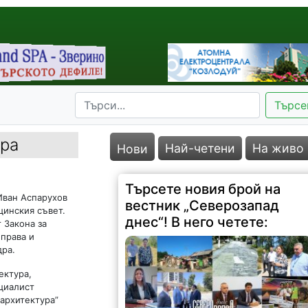
Търсе
дра
Най-четени
На живо
Нови
Търсете новия брой на
Иван Аспарухов
вестник „Северозапад
щинския съвет.
днес“! В него четете:
т Закона за
 права и
дра.
ектура,
ециалист
 архитектура”