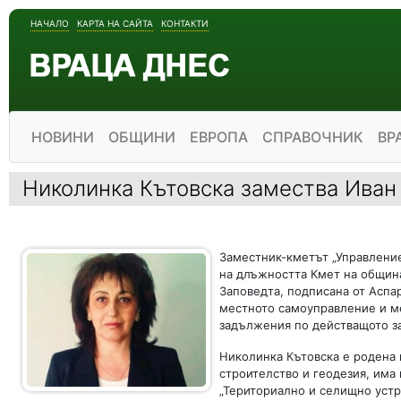
НАЧАЛО
КАРТА НА САЙТА
КОНТАКТИ
НОВИНИ
ОБЩИНИ
ЕВРОПА
СПРАВОЧНИК
ВР
Николинка Кътовска замества Иван
Заместник-кметът „Управление
на длъжността Кмет на община
Заповедта, подписана от Аспару
местното самоуправление и ме
задължения по действащото з
Николинка Кътовска е родена н
строителство и геодезия, има
„Териториално и селищно устро