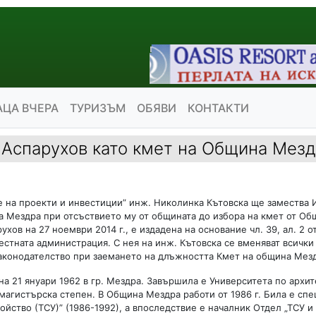
АЦА ВЧЕРА
ТУРИЗЪМ
ОБЯВИ
КОНТАКТИ
 Аспарухов като кмет на Община Мез
 на проекти и инвестиции” инж. Николинка Кътовска ще замества 
 Мездра при отсъствието му от общината до избора на кмет от Об
хов на 27 ноември 2014 г., е издадена на основание чл. 39, ал. 2 о
стната администрация. С нея на инж. Кътовска се вменяват всички
аконодателство при заемането на длъжността Кмет на община Мез
а 21 януари 1962 в гр. Мездра. Завършила е Университета по архит
 магистърска степен. В Община Мездра работи от 1986 г. Била е сп
йство (ТСУ)” (1986-1992), а впоследствие е началник Отдел „ТСУ и