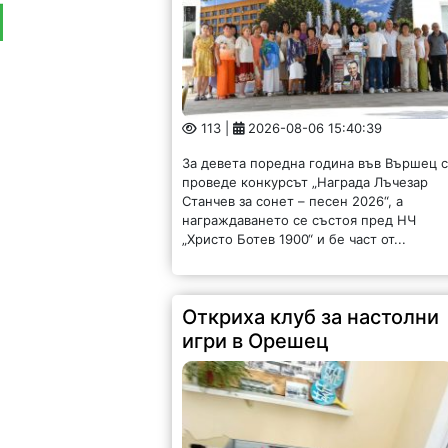
113 |
2026-08-06 15:40:39
За девета поредна година във Вършец 
проведе конкурсът „Награда Лъчезар
Станчев за сонет – песен 2026“, а
награждаването се състоя пред НЧ
„Христо Ботев 1900“ и бе част от...
Откриха клуб за настолни
игри в Орешец