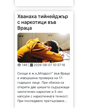
Хванаха тийнейджър
с наркотици във
Враца
149 |
2026-08-07 10:37:16
Снощи в ж.к„Младост“ във Враца
е извършена проверка на 17-
годишно лице. При обиска са
открити две шишета съдържащи
синтетичен наркотик и 5 vev
капсули с наркотичната течност.
При последвало претърсване...