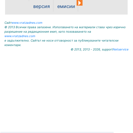
аварията. Тел.: 092 66 11 19 Тел.:
версия
емисии
0889 316...
Сайт
www.vratzadnes.com
© 2013 Всички права запазени. Използването на материали става чрез изрично
разрешение на редакционния екип, като позоваването на
www.vratzadnes.com
е задължително. Сайтът не носи отговорност за публикуваните читателски
коментари.
© 2013, 2013 - 2026, support
Netservice