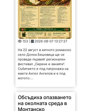
153 |
2026-08-07 13:27:27
На 22 август в китното романско
село Долна Бешовица ще се
проведе първият регионален
фестивал „Сирене и занаяти“.
Събитието е под патронажа на
кмета Ангел Ангелов и е под
мотото:...
Обсъдиха опазването
на околната среда в
Монтанско