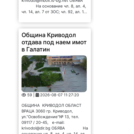
krivodol@mbox.is-bg.net ОБЯВА
На основание чл. 8, ал. 4,
чл. 14, ал. 7 от ЗОС; чл. 92, ал. 1...
Община Криводол
отдава под наем имот
в Галатин
59 |
2026-08-07 11:27:20
ОБЩИНА КРИВОДОЛ ОБЛАСТ
ВРАЦА 3060 гр. Криводол,
ул.”Освобождение”№ 13, тел.
09117 / 20-45, e-mail:
krivodol@dir.bg ОБЯВА На
основание чл. 8, ал. 4, чл. 14, ал.