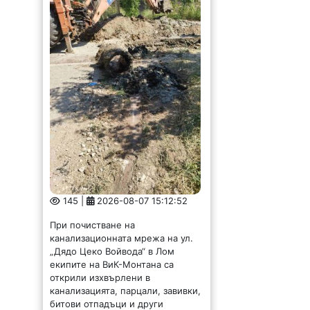
145 |
2026-08-07 15:12:52
При почистване на
канализационната мрежа на ул.
„Дядо Цеко Войвода“ в Лом
екипите на ВиК-Монтана са
открили изхвърлени в
канализацията, парцали, завивки,
битови отпадъци и други