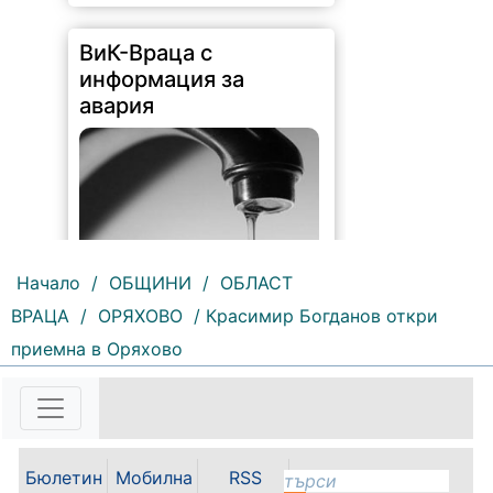
ВиК-Враца с
информация за
авария
Начало
/
ОБЩИНИ
/
ОБЛАСТ
ВРАЦА
/
ОРЯХОВО
/ Красимир Богданов откри
172 |
2026-08-07 10:31:48
приемна в Оряхово
"Водоснабдяване и канализация“
ООД – Враца уведомява своите
потребители, че поради
възникнала аварийна ситуация е
спряно водоподаването в
ул."Никола Вапцаров" днес
Бюлетин
Мобилна
RSS
07.08.2026г. до отстраняване на