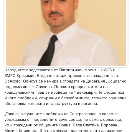
Народният представител от Патриотичен фронт – НФСБ и
ВМРО Красимир Богданов откри приемна за граждани в гр.
Оряхово. Офисът се намира в сградата на Дирекция „Социално
подпомагане“ – Оряхово. Първата среща с жители на
крайдунавският град се проведе на 1 декември. Те споделиха
много проблеми, свързани с безработицата, тежката социална
обстановка и лошата инфраструктура в региона.
„Това са актуалните проблеми на Северозапада, в което се
убеждавам от проведените вече срещи, не само с оряховци,
но и граждани от общините Враца, Бяла Слатина, Борован,
Мизия, Криводол. Ще настоявам, правителството да изпълни