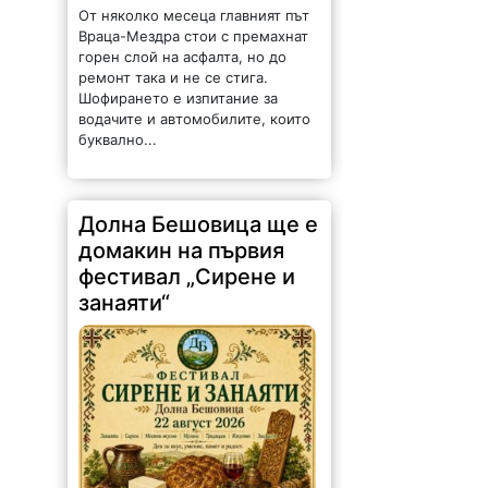
От няколко месеца главният път
Враца-Мездра стои с премахнат
горен слой на асфалта, но до
ремонт така и не се стига.
Шофирането е изпитание за
водачите и автомобилите, които
буквално...
Долна Бешовица ще е
домакин на първия
фестивал „Сирене и
занаяти“