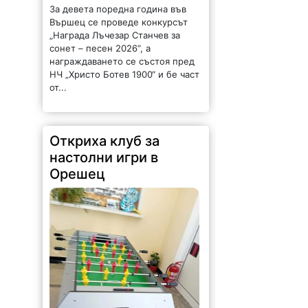
За девета поредна година във
Вършец се проведе конкурсът
„Награда Лъчезар Станчев за
сонет – песен 2026“, а
награждаването се състоя пред
НЧ „Христо Ботев 1900“ и бе част
от...
Откриха клуб за
настолни игри в
Орешец