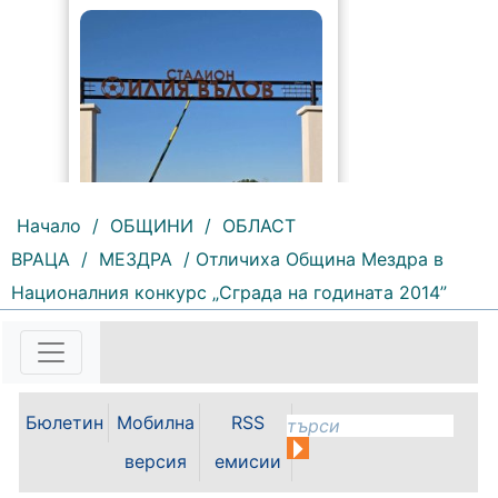
Начало
/
ОБЩИНИ
/
ОБЛАСТ
ВРАЦА
/
МЕЗДРА
/ Отличиха Община Мездра в
150 |
2026-08-06 09:55:43
Националния конкурс „Сграда на годината 2014”
С футболна среща между
юношеските отбори на "Мизия" /
Кнежа/ и "Ботев" /Враца/ ще
бъде открит градския стадион в
Кнежа. Спортното съоръжение
Бюлетин
Мобилна
RSS
носи името на легендарния
вратар от близкото минало
версия
емисии
Илия...