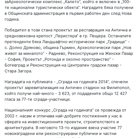
заАрхеологически комплекс „Калето”, който е включен в „100-
те национални туристически обекта”. Наградите бяха получени
в Общинската администрация в първия работен ден след Нова
година.
Победител в този стана проектът за реставрация на Антична и
средновековна крепост „Перистера“ в гр. Пещера. Останалите
претенденти бяха Ландшафтно-исторически парк „Градище” -
с. Долно Дряново, община Гърмен, Археологически парк „Нов
живот за миналото” - Раднево, Реконструкция на Женски Пазар
- София, Проектът „Ротонда и околно пространство” -
Ботевград и Реконструкция на Централен градски пазар -
Стара Загора.
Наградата на публиката - „Сграда на годината 2014”, спечели
проектът заревитализация на Античен стадион на Филипопол,
който получи най-много - 3 623, от подадените общо 12 427
гласа за 77-те сгради-участници.
Националният конкурс „Сграда на годината” се провежда от
2002 г. насам и отличава най-добрите постижения у нас в
сферата на инвестиционните проекти, строителството и
архитектурата. В неговото 13-то издание взеха участие 77
новоизградени или реконструирани публични и частни