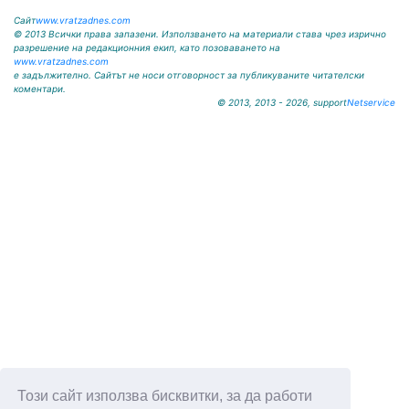
Сайт
www.vratzadnes.com
© 2013 Всички права запазени. Използването на материали става чрез изрично
разрешение на редакционния екип, като позоваването на
www.vratzadnes.com
е задължително. Сайтът не носи отговорност за публикуваните читателски
коментари.
© 2013, 2013 - 2026, support
Netservice
Този сайт използва бисквитки, за да работи