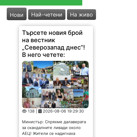
Най-четени
На живо
Нови
Търсете новия брой
на вестник
„Северозапад днес“!
В него четете:
138 |
2026-08-06 19:29:30
Министър: Спряхме далаверата
за скандалните ливади около
АЕЦ! Жители се надигнаха