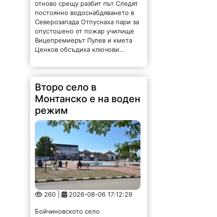
отново срещу разбит път Следят
постоянно водоснабдяването в
Северозапада Отпуснаха пари за
опустошено от пожар училище
Вицепремиерът Пулев и кмета
Ценков обсъдиха ключови...
Второ село в
Монтанско е на воден
режим
260 |
2026-08-06 17:12:29
Бойчиновското село