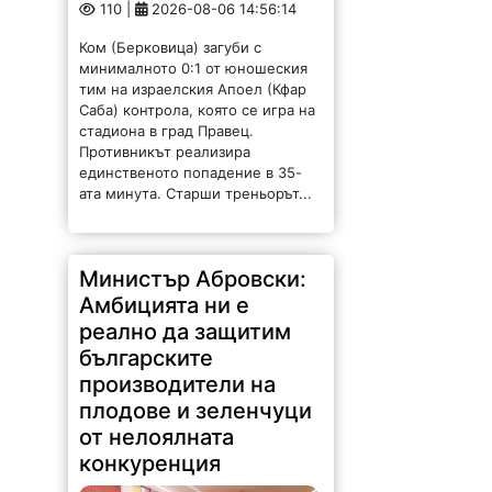
110 |
2026-08-06 14:56:14
Ком (Берковица) загуби с
минималното 0:1 от юношеския
тим на израелския Апоел (Кфар
Саба) контрола, която се игра на
стадиона в град Правец.
Противникът реализира
единственото попадение в 35-
ата минута. Старши треньорът...
Министър Абровски:
Амбицията ни е
реално да защитим
българските
производители на
плодове и зеленчуци
от нелоялната
конкуренция