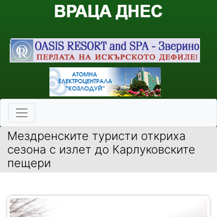
Мездренските туристи откриха
сезона с излет до Карлуковските
пещери