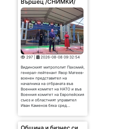
297 |
2026-08-08 09:32:54
Видинският митрополит Пахомий,
генерал-лейтенант Явор Матеев-
военен представител на
началника на отбраната във
Военния комитет на НАТО и във
Военния комитет на Европейския
съюз и областният управител
Иван Каменов бяха сред...
Община и бизнес си