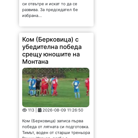
си отвътре и искат то да се
развива. За председател бе
избрана...
Ком (Берковица) с
убедителна победа
срещу юношите на
Монтана
113 |
2026-08-09 11:26:50
Ком (Берковица) записа първа
победа от лятната си подготовка.
Тимът, воден от старши треньора
Венци Иванов, разби с