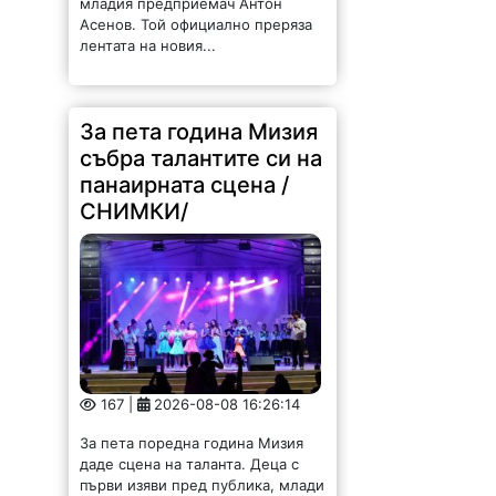
Асенов. Той официално преряза
лентата на новия...
За пета година Мизия
събра талантите си на
панаирната сцена /
СНИМКИ/
167 |
2026-08-08 16:26:14
За пета поредна година Мизия
даде сцена на таланта. Деца с
първи изяви пред публика, млади