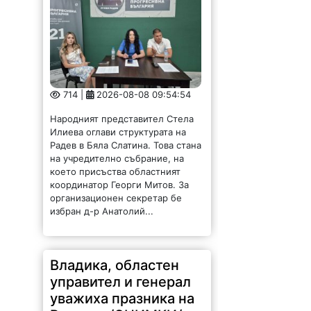
714 |
2026-08-08 09:54:54
Народният представител Стела
Илиева оглави структурата на
Радев в Бяла Слатина. Това стана
на учредително събрание, на
което присъства областният
координатор Георги Митов. За
организационен секретар бе
избран д-р Анатолий...
Владика, областен
управител и генерал
уважиха празника на
Вършец /СНИМКИ/