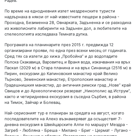
Радев.
По време на еднодневния излет мездренските туристи
надзърнаха в някои от най-известните пещери в района -
Проходна, Безименна 28, Овнарката, Задъненка и се разходиха
из живописните лабиринти на Задънен дол, а любителите на
спелеологията изследваха Темната дупка.
Програмата на планинарите през 2015 г. предвижда 12
организирани прояви, по една през всеки месец от годината.
Сред тях са излети до хижа „Пробойна” и до водопадите
Полска Скакавица, Варовитец и Враня вода, изкачвания на връх
Паскал (2029 м) в Стара планина и на връх Синаница (2516 м) в
Пирин, екскурзии до Капиновския манастир край Велико
Търново, Земенския манастир, Етрополския манастир и
Градешнишкия манастир, до античния римски град „Нове” край
Свищов и до Археологически резерват „Никополис ад Иструм”,
както и четиридневна екскурзия в съседна Сърбия, в района
на Тимок, Зайчар и Болевац.
Най-сериозният тур е планиран за средата на август, когато
последователите на Алеко възнамеряват да осъществят 7-
дневна екскурзия в Швейцарските Алпи по маршрут Мездра -
Загреб - Любляна - Бреша - Милано - Бриг - Цермат - Лугано -