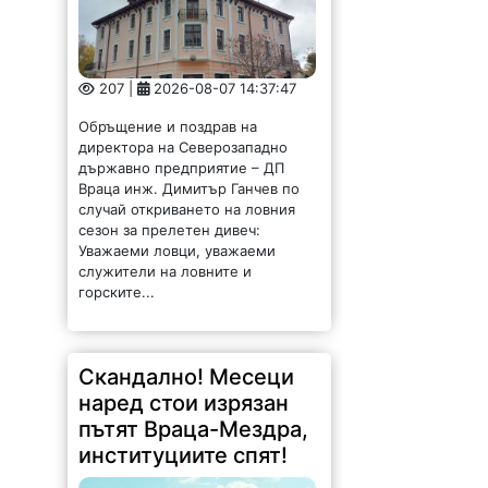
207 |
2026-08-07 14:37:47
Обръщение и поздрав на
директора на Северозападно
държавно предприятие – ДП
Враца инж. Димитър Ганчев по
случай откриването на ловния
сезон за прелетен дивеч:
Уважаеми ловци, уважаеми
служители на ловните и
горските...
Скандално! Месеци
наред стои изрязан
пътят Враца-Мездра,
институциите спят!