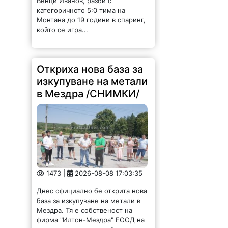
категоричното 5:0 тима на
Монтана до 19 години в спаринг,
който се игра...
Откриха нова база за
изкупуване на метали
в Мездра /СНИМКИ/
1473 |
2026-08-08 17:03:35
Днес официално бе открита нова
база за изкупуване на метали в
Мездра. Тя е собственост на
фирма "Илтон-Мездра" ЕООД на
младия предприемач Антон