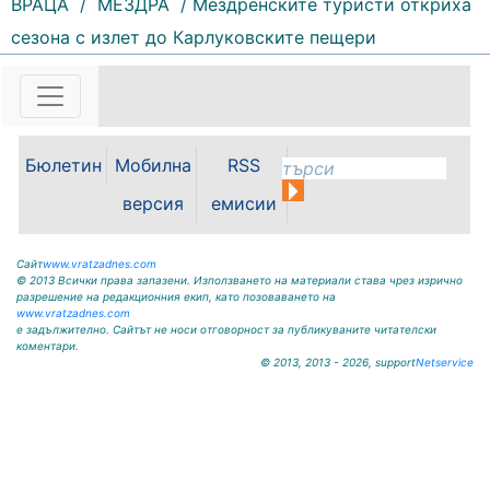
ВРАЦА
/
МЕЗДРА
/ Мездренските туристи откриха
170 |
2026-08-07 11:47:09
сезона с излет до Карлуковските пещери
България изнася рекордни
количества електроенергия, а
АЕЦ „Козлодуй“ продължава да
работи без затруднения въпреки
рекордно ниските нива на река
Бюлетин
Мобилна
RSS
Дунав. Това заяви министърът на
енергетиката Ива Петрова в
версия
емисии
ефира на...
Сайт
www.vratzadnes.com
© 2013 Всички права запазени. Използването на материали става чрез изрично
разрешение на редакционния екип, като позоваването на
www.vratzadnes.com
е задължително. Сайтът не носи отговорност за публикуваните читателски
коментари.
© 2013, 2013 - 2026, support
Netservice