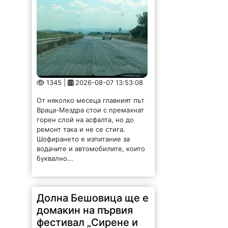
1345 |
2026-08-07 13:53:08
От няколко месеца главният път
Враца-Мездра стои с премахнат
горен слой на асфалта, но до
ремонт така и не се стига.
Шофирането е изпитание за
водачите и автомобилите, които
буквално...
Долна Бешовица ще е
домакин на първия
фестивал „Сирене и