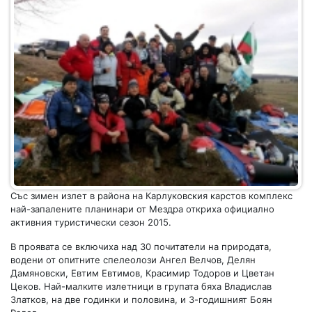
Със зимен излет в района на Карлуковския карстов комплекс
най-запалените планинари от Мездра откриха официално
активния туристически сезон 2015.
В проявата се включиха над 30 почитатели на природата,
водени от опитните спелеолози Ангел Велчов, Делян
Дамяновски, Евтим Евтимов, Красимир Тодоров и Цветан
Цеков. Най-малките излетници в групата бяха Владислав
Златков, на две годинки и половина, и 3-годишният Боян