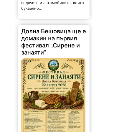
водачите и автомобилите, които
буквално...
Долна Бешовица ще е
домакин на първия
фестивал „Сирене и
занаяти“