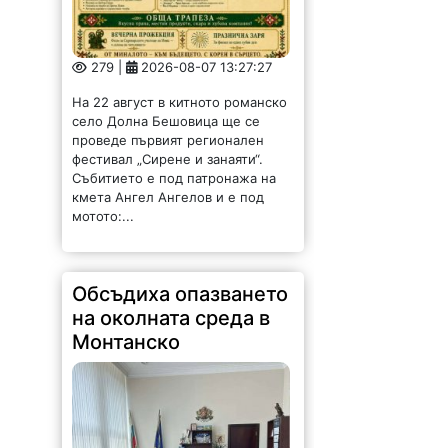
279 |
2026-08-07 13:27:27
На 22 август в китното романско
село Долна Бешовица ще се
проведе първият регионален
фестивал „Сирене и занаяти“.
Събитието е под патронажа на
кмета Ангел Ангелов и е под
мотото:...
Обсъдиха опазването
на околната среда в
Монтанско