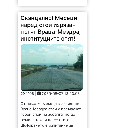
Скандално! Месеци
наред стои изрязан
пътят Враца-Мездра,
институциите спят!
1108 |
2026-08-07 13:53:08
От няколко месеца главният път
Враца-Мездра стои с премахнат
горен слой на асфалта, но до
ремонт така и не се стига.
Шофирането е изпитание за