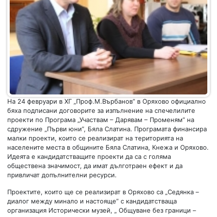
На 24 февруари в ХГ „Проф.М.Върбанов” в Оряхово официално
бяха подписани договорите за изпълнение на спечелилите
проекти по Програма „Участвам – Дарявам – Променям” на
сдружение „Първи юни”, Бяла Слатина. Програмата финансира
малки проекти, които се реализират на територията на
населените места в общините Бяла Слатина, Кнежа и Оряхово.
Идеята е кандидатстващите проекти да са с голяма
обществена значимост, да имат дълготраен ефект и да
привличат допълнителни ресурси.
Проектите, които ще се реализират в Оряхово са „Седянка –
диалог между минало и настояще” с кандидатстваща
организация Исторически музей, „ Общуване без граници –