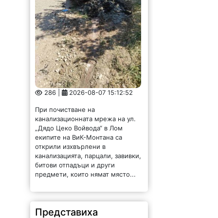
286 |
2026-08-07 15:12:52
При почистване на
канализационната мрежа на ул.
„Дядо Цеко Войвода“ в Лом
екипите на ВиК-Монтана са
открили изхвърлени в
канализацията, парцали, завивки,
битови отпадъци и други
предмети, които нямат място...
Представиха