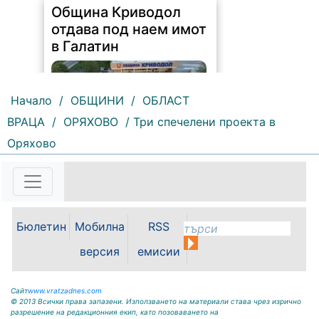
Община Криводол
отдава под наем имот
в Галатин
Начало
/
ОБЩИНИ
/
ОБЛАСТ
ВРАЦА
/
ОРЯХОВО
/ Три спечелени проекта в
Оряхово
110 |
2026-08-07 11:27:20
ОБЩИНА КРИВОДОЛ ОБЛАСТ
ВРАЦА 3060 гр. Криводол,
ул.”Освобождение”№ 13, тел.
09117 / 20-45, e-mail:
Бюлетин
Мобилна
RSS
krivodol@dir.bg ОБЯВА На
основание чл. 8, ал. 4, чл. 14, ал.
версия
емисии
7 от ЗОС; чл. 92, ал. 1...
Сайт
www.vratzadnes.com
© 2013 Всички права запазени. Използването на материали става чрез изрично
разрешение на редакционния екип, като позоваването на