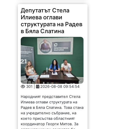
Депутатът Стела
Илиева оглави
структурата на Радев
в Бяла Слатина
301 |
2026-08-08 09:54:54
Народният представител Стела
Илиева оглави структурата на
Радев в Бяла Слатина. Това стана
на учредително събрание, на
което присъства областният
координатор Георги Митов. За
организационен секретар бе