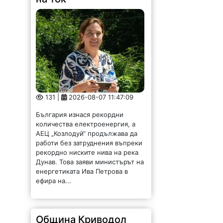
131 |
2026-08-07 11:47:09
България изнася рекордни
количества електроенергия, а
АЕЦ „Козлодуй“ продължава да
работи без затруднения въпреки
рекордно ниските нива на река
Дунав. Това заяви министърът на
енергетиката Ива Петрова в
ефира на...
Община Криводол