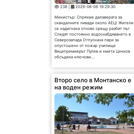
238 |
2026-08-06 19:29:30
Министър: Спряхме далаверата за
скандалните ливади около АЕЦ! Жители
се надигнаха отново срещу разбит път
Следят постоянно водоснабдяването в
Северозапада Отпуснаха пари за
опустошено от пожар училище
Вицепремиерът Пулев и кмета Ценков
обсъдиха ключови...
Второ село в Монтанско е
на воден режим