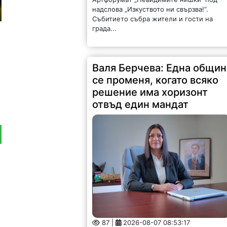
надслова „Изкуството ни свързва!“.
Събитието събра жители и гости на
града...
Валя Берчева: Една общин
се променя, когато всяко
решение има хоризонт
отвъд един мандат
87 |
2026-08-07 08:53:17