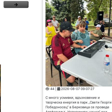
44 |
2026-08-07 09:07:27
С много усмивки, вдъхновение и
творческа енергия в парк „Свети Георги
Победоносец“ в Берковица се проведе
Артфорумът „Невидимите нишки“ под