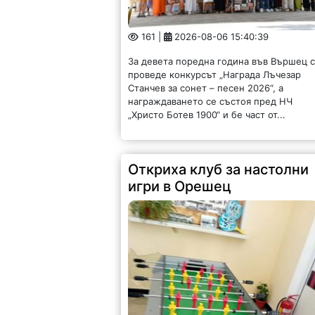
161 |
2026-08-06 15:40:39
За девета поредна година във Вършец 
проведе конкурсът „Награда Лъчезар
Станчев за сонет – песен 2026“, а
награждаването се състоя пред НЧ
„Христо Ботев 1900“ и бе част от...
Откриха клуб за настолни
игри в Орешец