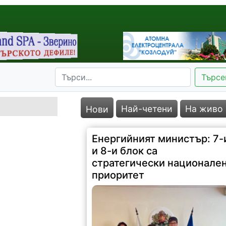
Търсе
Най-четени
На живо
Нови
Енергийният министър: 7-
и 8-и блок са
стратегически национале
приоритет