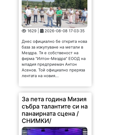
1629 |
2026-08-08 17:03:35
Днес официално бе открита нова
база за изкупуване на метали в
Мездра. Тя е собственост на
фирма "Илтон-Мездра" ЕООД на
младия предприемач Антон
Асенов. Той официално преряза
лентата на новия...
За пета година Мизия
събра талантите си на
панаирната сцена /
СНИМКИ/