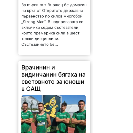
За първи път Вършец бе домакин
на кръг от Откритото държавно
първенство по силов многобой
„Strong Man“. В надпреварата се
включиха седем състезатели,
които премериха сили в шест
тежки дисциплини.
Състезанието бе...
Врачинин и
видинчанин бягаха на
световното за юноши
в САЩ