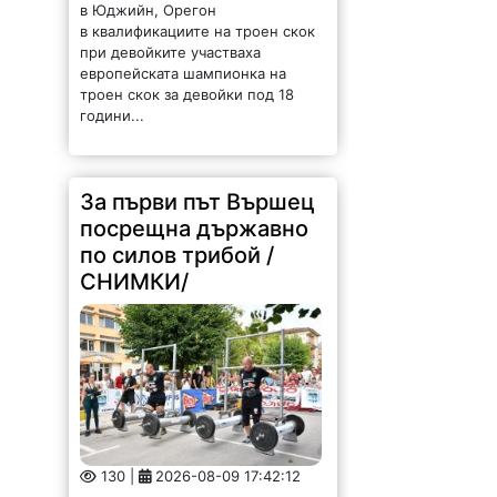
в квалификациите на троен скок
при девойките участваха
европейската шампионка на
троен скок за девойки под 18
години...
За първи път Вършец
посрещна държавно
по силов трибой /
СНИМКИ/
130 |
2026-08-09 17:42:12