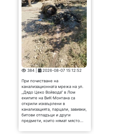
384 |
2026-08-07 15:12:52
При почистване на
канализационната мрежа на ул.
„Дядо Цеко Войвода“ в Лом
екипите на ВиК-Монтана са
открили изхвърлени в
канализацията, парцали, завивки,
битови отпадъци и други
предмети, които нямат място...