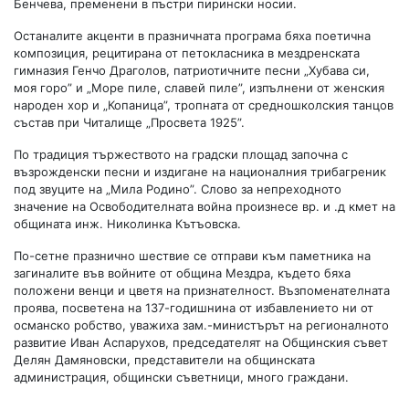
Бенчева, пременени в пъстри пирински носии.
Останалите акценти в празничната програма бяха поетична
композиция, рецитирана от петокласника в мездренската
гимназия Генчо Драголов, патриотичните песни „Хубава си,
моя горо” и „Море пиле, славей пиле”, изпълнени от женския
народен хор и „Копаница”, тропната от средношколския танцов
състав при Читалище „Просвета 1925”.
По традиция тържеството на градски площад започна с
възрожденски песни и издигане на националния трибагреник
под звуците на „Мила Родино”. Слово за непреходното
значение на Освободителната война произнесе вр. и .д кмет на
общината инж. Николинка Кътъовска.
По-сетне празнично шествие се отправи към паметника на
загиналите във войните от община Мездра, където бяха
положени венци и цветя на признателност. Възпоменателната
проява, посветена на 137-годишнина от избавлението ни от
османско робство, уважиха зам.-министърът на регионалното
развитие Иван Аспарухов, председателят на Общинския съвет
Делян Дамяновски, представители на общинската
администрация, общински съветници, много граждани.