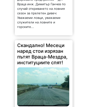
Враца инж. Димитър Ганчев по
случай откриването на ловния
сезон за прелетен дивеч:
Уважаеми ловци, уважаеми
служители на ловните и
горските...
Скандално! Месеци
наред стои изрязан
пътят Враца-Мездра,
институциите спят!