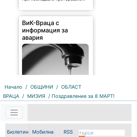
ВиК-Враца с
информация за
авария
Начало
/
ОБЩИНИ
/
ОБЛАСТ
ВРАЦА
/
МИЗИЯ
/ Поздравление за 8 МАРТ!
192 |
2026-08-07 10:31:48
"Водоснабдяване и канализация“
ООД – Враца уведомява своите
потребители, че поради
възникнала аварийна ситуация е
Бюлетин
Мобилна
RSS
спряно водоподаването в