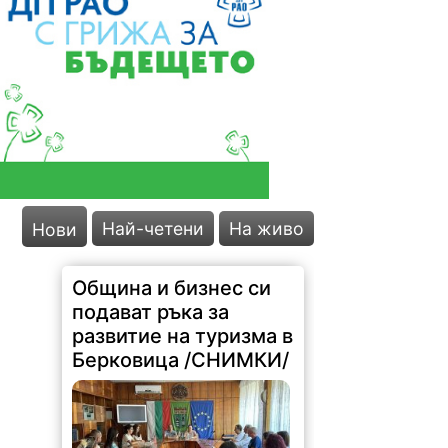
Най-четени
На живо
Нови
Община и бизнес си
подават ръка за
развитие на туризма в
Берковица /СНИМКИ/