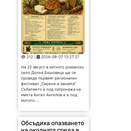
212 |
2026-08-07 13:27:27
На 22 август в китното романско
село Долна Бешовица ще се
проведе първият регионален
фестивал „Сирене и занаяти“.
Събитието е под патронажа на
кмета Ангел Ангелов и е под
мотото:...
Обсъдиха опазването
на околната среда в