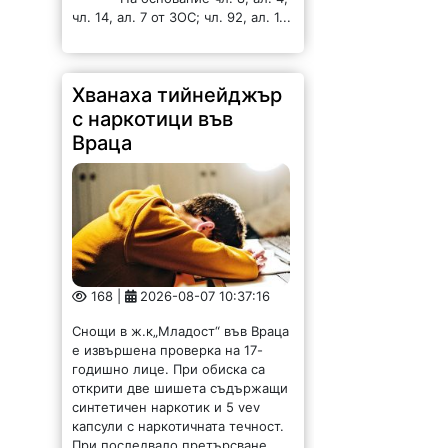
чл. 14, ал. 7 от ЗОС; чл. 92, ал. 1...
Хванаха тийнейджър
с наркотици във
Враца
168 |
2026-08-07 10:37:16
Снощи в ж.к„Младост“ във Враца
е извършена проверка на 17-
годишно лице. При обиска са
открити две шишета съдържащи
синтетичен наркотик и 5 vev
капсули с наркотичната течност.
При последвало претърсване...