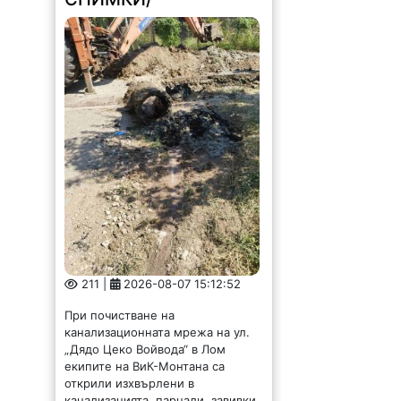
211 |
2026-08-07 15:12:52
При почистване на
канализационната мрежа на ул.
„Дядо Цеко Войвода“ в Лом
екипите на ВиК-Монтана са
открили изхвърлени в
канализацията, парцали, завивки,