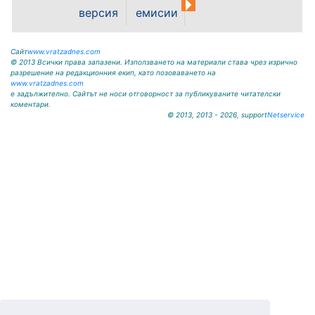
ул."Никола Вапцаров" днес
версия
емисии
07.08.2026г. до отстраняване на
аварията. Тел.: 092 66 11 19 Тел.:
0889 316...
Сайт
www.vratzadnes.com
© 2013 Всички права запазени. Използването на материали става чрез изрично
разрешение на редакционния екип, като позоваването на
www.vratzadnes.com
е задължително. Сайтът не носи отговорност за публикуваните читателски
коментари.
© 2013, 2013 - 2026, support
Netservice