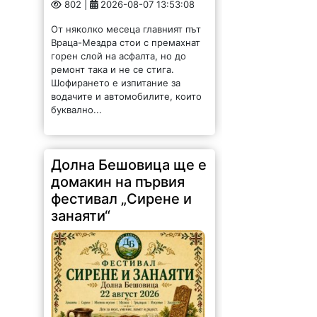
802 |
2026-08-07 13:53:08
От няколко месеца главният път
Враца-Мездра стои с премахнат
горен слой на асфалта, но до
ремонт така и не се стига.
Шофирането е изпитание за
водачите и автомобилите, които
буквално...
Долна Бешовица ще е
домакин на първия
фестивал „Сирене и
занаяти“