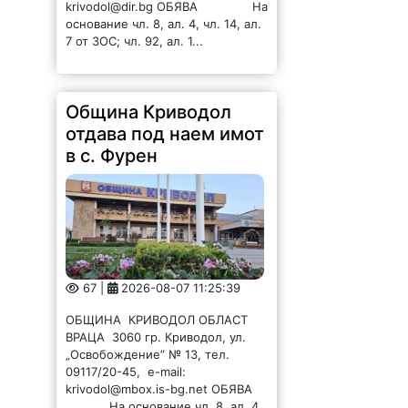
krivodol@dir.bg ОБЯВА На
основание чл. 8, ал. 4, чл. 14, ал.
7 от ЗОС; чл. 92, ал. 1...
Община Криводол
отдава под наем имот
в с. Фурен
67 |
2026-08-07 11:25:39
ОБЩИНА КРИВОДОЛ ОБЛАСТ
ВРАЦА 3060 гр. Криводол, ул.
„Освобождение” № 13, тел.
09117/20-45, e-mail:
krivodol@mbox.is-bg.net ОБЯВА
На основание чл. 8, ал. 4,