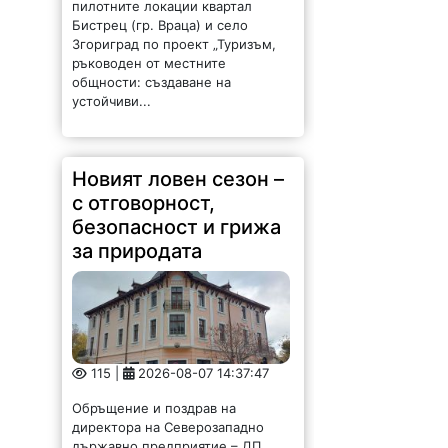
пилотните локации квартал
Бистрец (гр. Враца) и село
Згориград по проект „Туризъм,
ръководен от местните
общности: създаване на
устойчиви...
Новият ловен сезон –
с отговорност,
безопасност и грижа
за природата
115 |
2026-08-07 14:37:47
Обръщение и поздрав на
директора на Северозападно
държавно предприятие – ДП