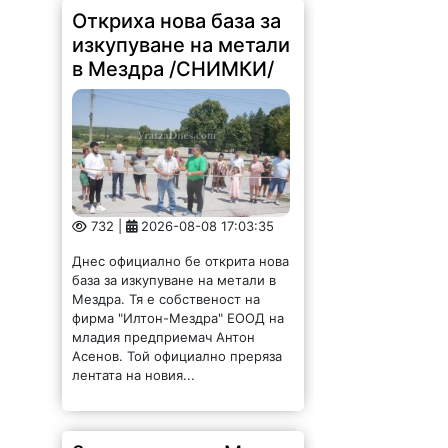
Откриха нова база за
изкупуване на метали
в Мездра /СНИМКИ/
732 |
2026-08-08 17:03:35
Днес официално бе открита нова
база за изкупуване на метали в
Мездра. Тя е собственост на
фирма "Илтон-Мездра" ЕООД на
младия предприемач Антон
Асенов. Той официално преряза
лентата на новия...