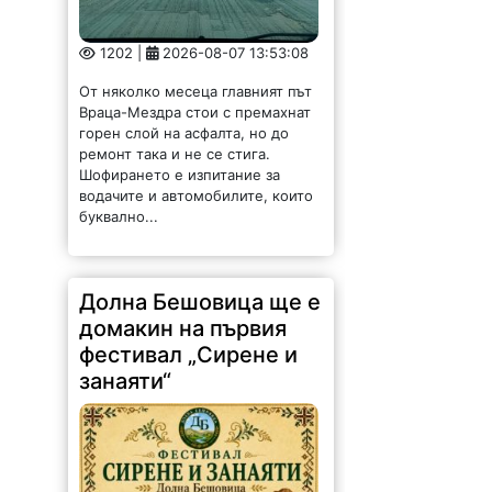
1202 |
2026-08-07 13:53:08
От няколко месеца главният път
Враца-Мездра стои с премахнат
горен слой на асфалта, но до
ремонт така и не се стига.
Шофирането е изпитание за
водачите и автомобилите, които
буквално...
Долна Бешовица ще е
домакин на първия
фестивал „Сирене и
занаяти“