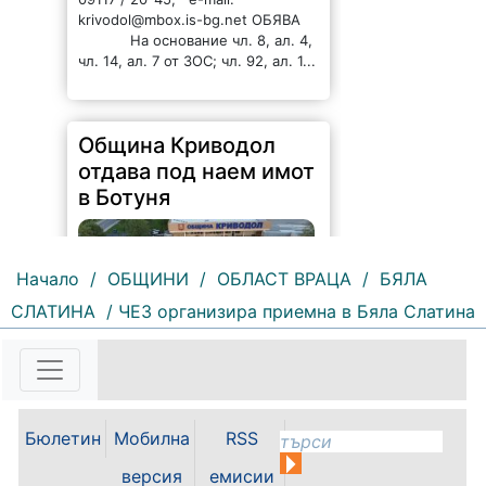
krivodol@mbox.is-bg.net ОБЯВА
На основание чл. 8, ал. 4,
чл. 14, ал. 7 от ЗОС; чл. 92, ал. 1...
Община Криводол
отдава под наем имот
в Ботуня
Начало
/
ОБЩИНИ
/
ОБЛАСТ ВРАЦА
/
БЯЛА
СЛАТИНА
/ ЧЕЗ организира приемна в Бяла Слатина
134 |
2026-08-07 11:30:54
ОБЩИНА КРИВОДОЛ ОБЛАСТ
ВРАЦА 3060 гр. Криводол, ул.
Бюлетин
Мобилна
RSS
„Освобождение” № 13, тел.
09117/20-45, e-mail:
версия
емисии
krivodol@mbox.is-bg.net ОБЯВА