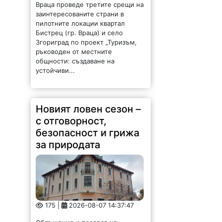
Враца проведе третите срещи на
заинтересованите страни в
пилотните локации квартал
Бистрец (гр. Враца) и село
Згориград по проект „Туризъм,
ръководен от местните
общности: създаване на
устойчиви...
Новият ловен сезон –
с отговорност,
безопасност и грижа
за природата
175 |
2026-08-07 14:37:47
Обръщение и поздрав на