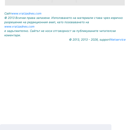
На основание чл. 8, ал. 4,
чл. 14, ал. 7 от ЗОС; чл. 92, ал. 1...
Сайт
www.vratzadnes.com
© 2013 Всички права запазени. Използването на материали става чрез изрично
разрешение на редакционния екип, като позоваването на
www.vratzadnes.com
е задължително. Сайтът не носи отговорност за публикуваните читателски
коментари.
© 2013, 2013 - 2026, support
Netservice