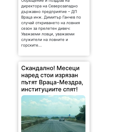
директора на Северозападно
държавно предприятие – ДП
Враца инж. Димитър Ганчев по
случай откриването на ловния
сезон за прелетен дивеч:
Уважаеми ловци, уважаеми
служители на ловните и
горските...
Скандално! Месеци
наред стои изрязан
пътят Враца-Мездра,
институциите спят!