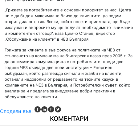
„Грижата за потребителите е основен приоритет за нас. Целта
ни е да бъдем максимално близо до клиентите, да водим
открит диалог с тях. Всеки, който посети приемната, ще бъде
изслушан и въпросите му ще получат необходимото внимание
и компетентен отговор“, каза Димчо Станев, директор
„Обслужване на клиенти“ в ЧЕЗ България.
Грижата за клиента е във фокуса на политиката на ЧЕЗ от
стъпването на компанията на българския пазар през 2005 г. За
да оптимизира комуникацията с потребителите, преди две
години ЧЕЗ създаде две нови институции – Енергиен
омбудсман, който разглежда сигнали и жалби на клиенти,
останали недоволни от решаването на техните казуси в
компаниите на ЧЕЗ в България, и Потребителски съвет, който
анализира и предлага за внедряване добри практики в
обслужването на клиенти.
Сподели във:
КОМЕНТАРИ