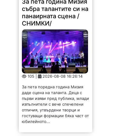
За пета година Мизия
събра талантите си на
панаирната сцена /
СНИМКИ/
105 |
2026-08-08 16:26:14
За пета поредна година Мизия
даде сцена на таланта. Деца с
първи изяви пред публика, млади
изпълнители с вече спечелени
отличия, утвърдени творци и
гостуващи формации бяха част от
юбилейното...