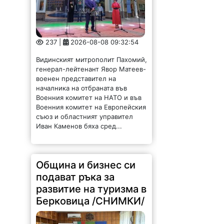
237 |
2026-08-08 09:32:54
Видинският митрополит Пахомий,
генерал-лейтенант Явор Матеев-
военен представител на
началника на отбраната във
Военния комитет на НАТО и във
Военния комитет на Европейския
съюз и областният управител
Иван Каменов бяха сред...
Община и бизнес си
подават ръка за
развитие на туризма в
Берковица /СНИМКИ/