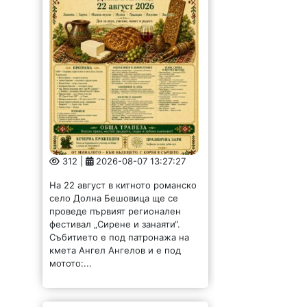
312 |
2026-08-07 13:27:27
На 22 август в китното романско
село Долна Бешовица ще се
проведе първият регионален
фестивал „Сирене и занаяти“.
Събитието е под патронажа на
кмета Ангел Ангелов и е под
мотото:...