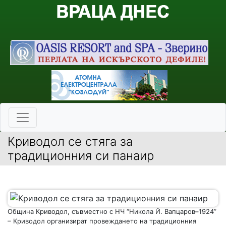
Криводол се стяга за
традиционния си панаир
Община Криводол, съвместно с НЧ “Никола Й. Вапцаров–1924”
– Криводол организират провеждането на традиционния