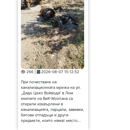
266 |
2026-08-07 15:12:52
При почистване на
канализационната мрежа на ул.
„Дядо Цеко Войвода“ в Лом
екипите на ВиК-Монтана са
открили изхвърлени в
канализацията, парцали, завивки,
битови отпадъци и други
предмети, които нямат място...