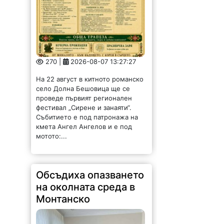
270 |
2026-08-07 13:27:27
На 22 август в китното романско
село Долна Бешовица ще се
проведе първият регионален
фестивал „Сирене и занаяти“.
Събитието е под патронажа на
кмета Ангел Ангелов и е под
мотото:...
Обсъдиха опазването
на околната среда в
Монтанско