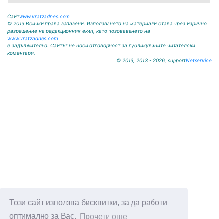
Сайт
www.vratzadnes.com
© 2013 Всички права запазени. Използването на материали става чрез изрично
разрешение на редакционния екип, като позоваването на
www.vratzadnes.com
е задължително. Сайтът не носи отговорност за публикуваните читателски
коментари.
© 2013, 2013 - 2026, support
Netservice
Този сайт използва бисквитки, за да работи
оптимално за Вас.
Прочети още