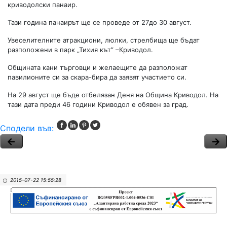
криводолски панаир.
Тази година панаирът ще се проведе от 27до 30 август.
Увеселителните атракциони, люлки, стрелбища ще бъдат
разположени в парк „Тихия кът” –Криводол.
Общината кани търговци и желаещите да разположат
павилионите си за скара-бира да заявят участието си.
На 29 август ще бъде отбелязан Деня на Община Криводол. На
тази дата преди 46 години Криводол е обявен за град.
Сподели във:
2015-07-22 15:55:28