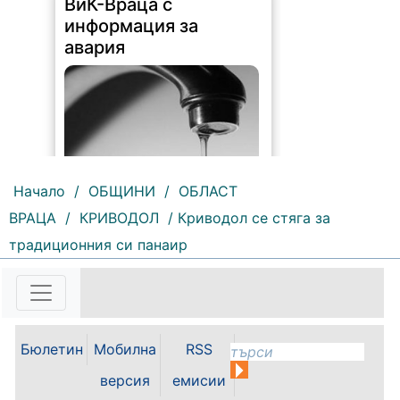
ВиК-Враца с
информация за
авария
Начало
/
ОБЩИНИ
/
ОБЛАСТ
ВРАЦА
/
КРИВОДОЛ
/ Криводол се стяга за
216 |
2026-08-07 10:31:48
традиционния си панаир
"Водоснабдяване и канализация“
ООД – Враца уведомява своите
потребители, че поради
възникнала аварийна ситуация е
спряно водоподаването в
ул."Никола Вапцаров" днес
Бюлетин
Мобилна
RSS
07.08.2026г. до отстраняване на
аварията. Тел.: 092 66 11 19 Тел.:
версия
емисии
0889 316...