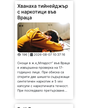
Хванаха тийнейджър
с наркотици във
Враца
196 |
2026-08-07 10:37:16
Снощи в ж.к„Младост“ във Враца
е извършена проверка на 17-
годишно лице. При обиска са
открити две шишета съдържащи
синтетичен наркотик и 5 vev
капсули с наркотичната течност.
При последвало претърсване...