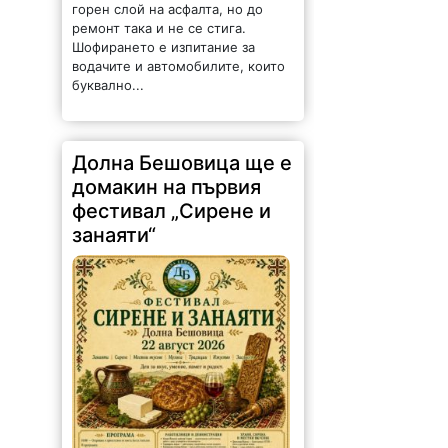
горен слой на асфалта, но до
ремонт така и не се стига.
Шофирането е изпитание за
водачите и автомобилите, които
буквално...
Долна Бешовица ще е
домакин на първия
фестивал „Сирене и
занаяти“