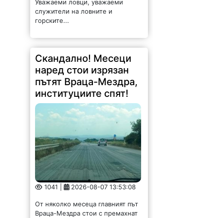
Уважаеми ловци, уважаеми
служители на ловните и
горските...
Скандално! Месеци
наред стои изрязан
пътят Враца-Мездра,
институциите спят!
1041 |
2026-08-07 13:53:08
От няколко месеца главният път
Враца-Мездра стои с премахнат