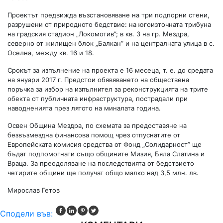
Проектът предвижда възстановяване на три подпорни стени,
разрушени от природното бедствие: на югоизточната трибуна
на градския стадион „Локомотив”; в кв. 3 на гр. Мездра,
северно от жилищен блок „Балкан” и на централната улица в с.
Оселна, между кв. 16 и 18.
Срокът за изпълнение на проекта е 16 месеца, т. е. до средата
на януари 2017 г. Предстои обявяването на обществена
поръчка за избор на изпълнител за реконструкцията на трите
обекта от публичната инфраструктура, пострадали при
наводненията през лятото на миналата година.
Освен Община Мездра, по схемата за предоставяне на
безвъзмездна финансова помощ чрез отпуснатите от
Европейската комисия средства от Фонд „Солидарност” ще
бъдат подпомогнати също общините Мизия, Бяла Слатина и
Враца. За преодоляване на последствията от бедствието
четирите общини ще получат общо малко над 3,5 млн. лв.
Мирослав Гетов
Сподели във: