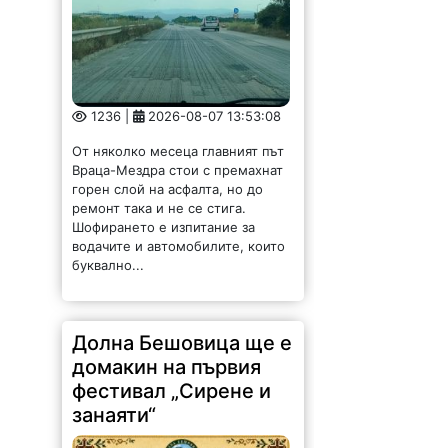
1236 |
2026-08-07 13:53:08
От няколко месеца главният път
Враца-Мездра стои с премахнат
горен слой на асфалта, но до
ремонт така и не се стига.
Шофирането е изпитание за
водачите и автомобилите, които
буквално...
Долна Бешовица ще е
домакин на първия
фестивал „Сирене и
занаяти“