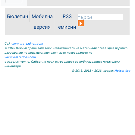
ВРАЦА 3060 гр. Криводол, ул.
„Освобождение” № 13, тел.
09117/20-45, e-mail:
Бюлетин
Мобилна
RSS
krivodol@mbox.is-bg.net ОБЯВА
На основание чл. 8, ал. 4,
версия
емисии
чл. 14, ал. 7 от ЗОС; чл. 92, ал. 1...
Сайт
www.vratzadnes.com
© 2013 Всички права запазени. Използването на материали става чрез изрично
разрешение на редакционния екип, като позоваването на
www.vratzadnes.com
е задължително. Сайтът не носи отговорност за публикуваните читателски
коментари.
© 2013, 2013 - 2026, support
Netservice