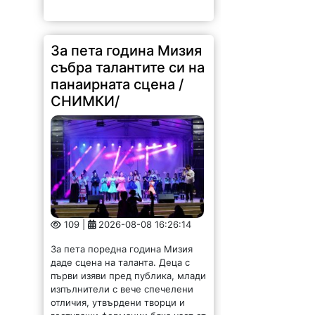
За пета година Мизия
събра талантите си на
панаирната сцена /
СНИМКИ/
109 |
2026-08-08 16:26:14
За пета поредна година Мизия
даде сцена на таланта. Деца с
първи изяви пред публика, млади
изпълнители с вече спечелени
отличия, утвърдени творци и
гостуващи формации бяха част от