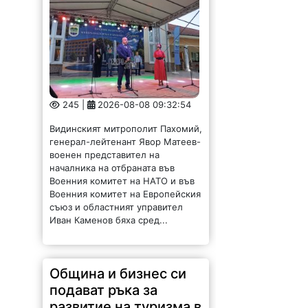
245 |
2026-08-08 09:32:54
Видинският митрополит Пахомий,
генерал-лейтенант Явор Матеев-
военен представител на
началника на отбраната във
Военния комитет на НАТО и във
Военния комитет на Европейския
съюз и областният управител
Иван Каменов бяха сред...
Община и бизнес си
подават ръка за
развитие на туризма в