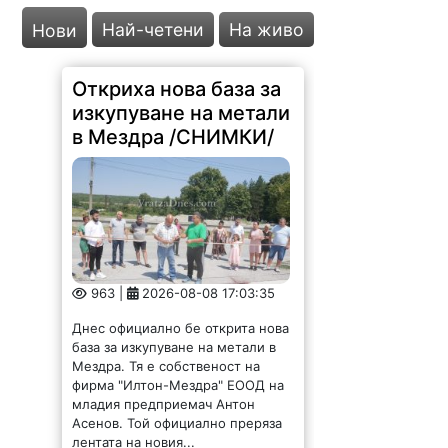
Най-четени
На живо
Нови
Откриха нова база за
изкупуване на метали
в Мездра /СНИМКИ/
963 |
2026-08-08 17:03:35
Днес официално бе открита нова
база за изкупуване на метали в
Мездра. Тя е собственост на
фирма "Илтон-Мездра" ЕООД на
младия предприемач Антон
Асенов. Той официално преряза
лентата на новия...