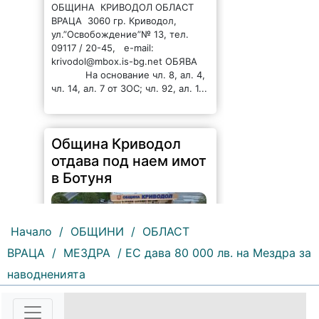
ОБЩИНА КРИВОДОЛ ОБЛАСТ
ВРАЦА 3060 гр. Криводол,
ул.”Освобождение”№ 13, тел.
09117 / 20-45, e-mail:
krivodol@mbox.is-bg.net ОБЯВА
На основание чл. 8, ал. 4,
чл. 14, ал. 7 от ЗОС; чл. 92, ал. 1...
Община Криводол
отдава под наем имот
в Ботуня
Начало
/
ОБЩИНИ
/
ОБЛАСТ
ВРАЦА
/
МЕЗДРА
/ ЕС дава 80 000 лв. на Мездра за
наводненията
138 |
2026-08-07 11:30:54
ОБЩИНА КРИВОДОЛ ОБЛАСТ