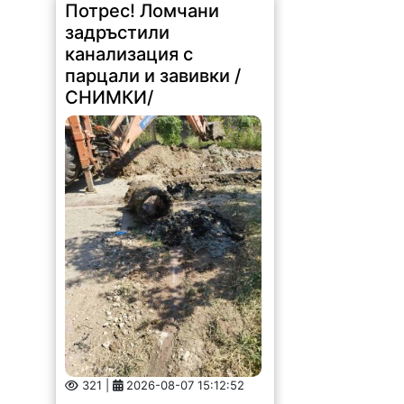
Потрес! Ломчани
задръстили
канализация с
парцали и завивки /
СНИМКИ/
321 |
2026-08-07 15:12:52