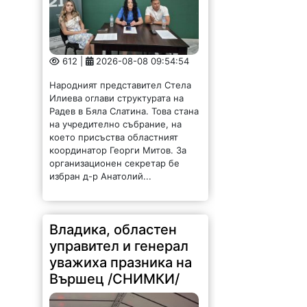
612 |
2026-08-08 09:54:54
Народният представител Стела
Илиева оглави структурата на
Радев в Бяла Слатина. Това стана
на учредително събрание, на
което присъства областният
координатор Георги Митов. За
организационен секретар бе
избран д-р Анатолий...
Владика, областен
управител и генерал
уважиха празника на
Вършец /СНИМКИ/