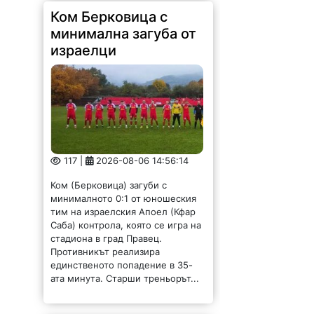
Ком Берковица с
минимална загуба от
израелци
117 |
2026-08-06 14:56:14
Ком (Берковица) загуби с
минималното 0:1 от юношеския
тим на израелския Апоел (Кфар
Саба) контрола, която се игра на
стадиона в град Правец.
Противникът реализира
единственото попадение в 35-
ата минута. Старши треньорът...