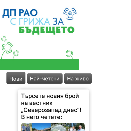
Най-четени
На живо
Нови
Търсете новия брой
на вестник
„Северозапад днес“!
В него четете: