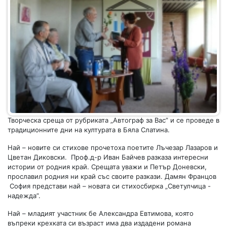
Творческа среща от рубриката „Автограф за Вас” и се проведе в
традиционните дни на културата в Бяла Слатина.
Най – новите си стихове прочетоха поетите Лъчезар Лазаров и
Цветан Диковски. Проф.д-р Иван Байчев разказа интересни
истории от родния край. Срещата уважи и Петър Доневски,
прославил родния ни край със своите разкази. Дамян Францов
София представи най – новата си стихосбирка „Светулчица -
надежда”.
Най – младият участник бе Александра Евтимова, която
въпреки крехката си възраст има два издадени романа