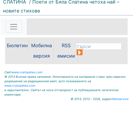
СЛАТИНА
/ Поети от Бяла Слатина четоха най –
153 |
2026-08-06 09:55:43
новите стихове
С футболна среща между
юношеските отбори на "Мизия" /
Кнежа/ и "Ботев" /Враца/ ще
бъде открит градския стадион в
Кнежа. Спортното съоръжение
Бюлетин
Мобилна
RSS
носи името на легендарния
вратар от близкото минало
версия
емисии
Илия...
Сайт
www.vratzadnes.com
© 2013 Всички права запазени. Използването на материали става чрез изрично
разрешение на редакционния екип, като позоваването на
www.vratzadnes.com
е задължително. Сайтът не носи отговорност за публикуваните читателски
коментари.
© 2013, 2013 - 2026, support
Netservice