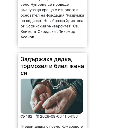
село Чупрене се проведе
вълнуваща среща с етнолога и
основател на фондация "Раздумка
на седянка" Незабравка Христова
от Софийския университет "Св.
Климент Охридски", Тихомир
Асенов...
Задържаха дядка,
тормозел и биел жена
си
162 |
2026-08-06 11:04:56
Гневен дядка от село Комарево е