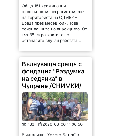
Общо 151 криминални
престъпления са регистрирани
на територията на ОДМВР –
Враца през месец юли. Това
сочат данните на дирекцията. От
тях 38 са разкрити, а по
останалите случаи работата...
Вълнуваща среща с
фондация "Раздумка
на седянка" в
Чупрене /СНИМКИ/
133 |
2026-08-06 11:06:50
В читалище "Христо Ботев" в