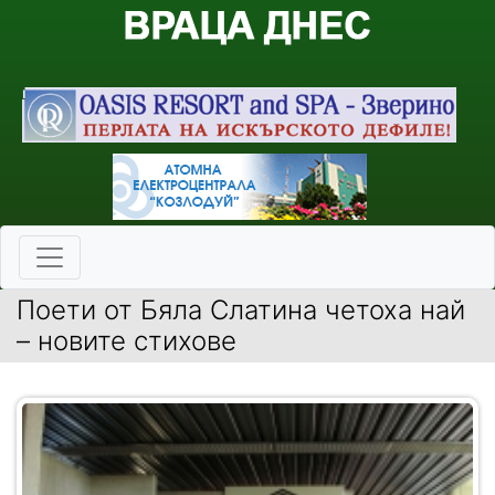
Поети от Бяла Слатина четоха най
– новите стихове