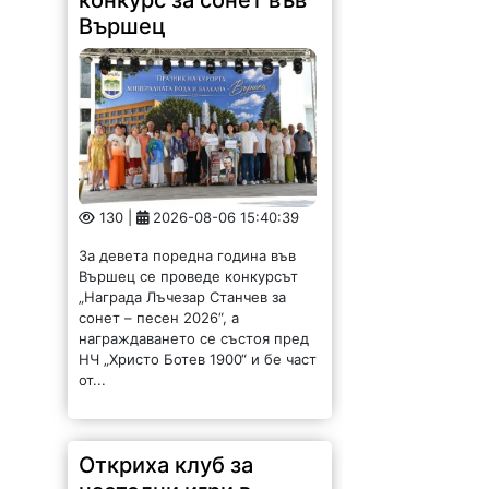
конкурс за сонет във
Вършец
130 |
2026-08-06 15:40:39
За девета поредна година във
Вършец се проведе конкурсът
„Награда Лъчезар Станчев за
сонет – песен 2026“, а
награждаването се състоя пред
НЧ „Христо Ботев 1900“ и бе част
от...
Откриха клуб за