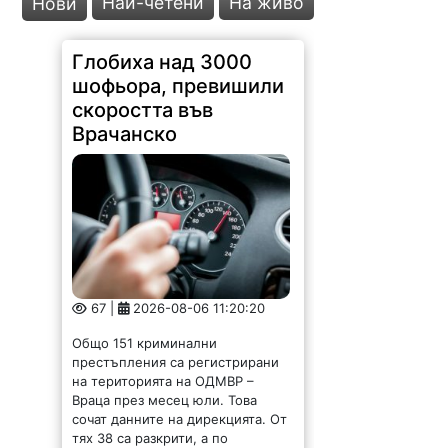
Най-четени
На живо
Нови
Глобиха над 3000
шофьора, превишили
скоростта във
Врачанско
67 |
2026-08-06 11:20:20
Общо 151 криминални
престъпления са регистрирани
на територията на ОДМВР –
Враца през месец юли. Това
сочат данните на дирекцията. От
тях 38 са разкрити, а по