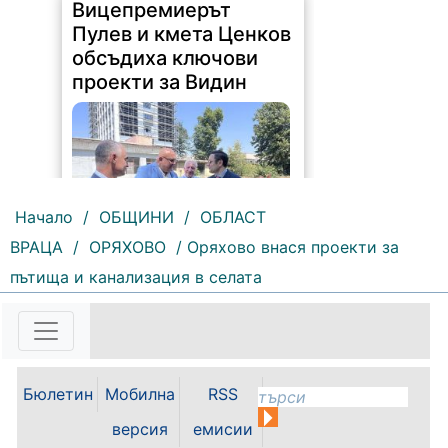
Вицепремиерът
Пулев и кмета Ценков
обсъдиха ключови
проекти за Видин
Начало
/
ОБЩИНИ
/
ОБЛАСТ
ВРАЦА
/
ОРЯХОВО
/ Оряхово внася проекти за
177 |
2026-08-05 16:17:12
пътища и канализация в селата
Възможностите за привличане на
инвестиции, развитието на
местната икономика и бъдещето
на Видин като индустриален
център бяха във фокуса на
Бюлетин
Мобилна
RSS
работната среща между кмета на
Община Видин д-р Цветан
версия
емисии
Ценков,...