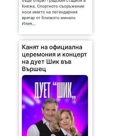
бъде открит градския стадион в
Кнежа. Спортното съоръжение
носи името на легендарния
вратар от близкото минало
Илия...
Канят на официална
церемония и концерт
на дует Шик във
Вършец