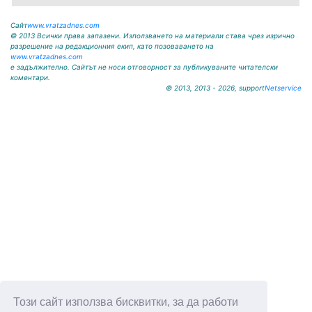
Сайт
www.vratzadnes.com
© 2013 Всички права запазени. Използването на материали става чрез изрично
разрешение на редакционния екип, като позоваването на
www.vratzadnes.com
е задължително. Сайтът не носи отговорност за публикуваните читателски
коментари.
© 2013, 2013 - 2026, support
Netservice
Този сайт използва бисквитки, за да работи