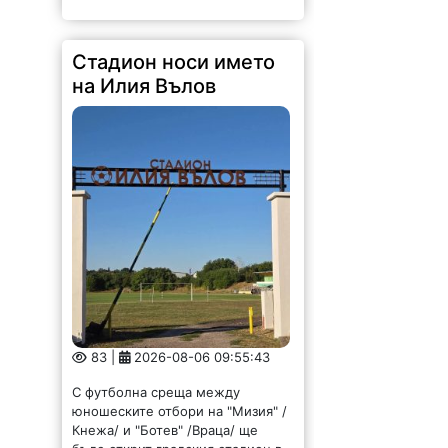
Стадион носи името
на Илия Вълов
83 |
2026-08-06 09:55:43
С футболна среща между
юношеските отбори на "Мизия" /
Кнежа/ и "Ботев" /Враца/ ще