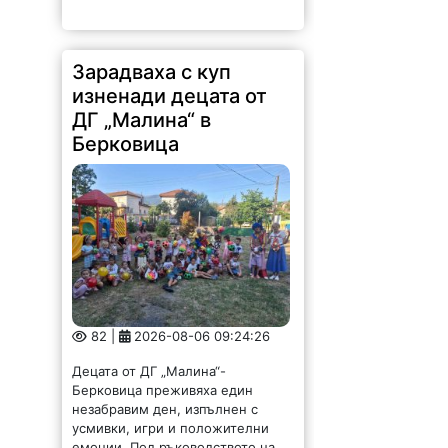
Зарадваха с куп
изненади децата от
ДГ „Малина“ в
Берковица
82 |
2026-08-06 09:24:26
Децата от ДГ „Малина“-
Берковица преживяха един
незабравим ден, изпълнен с
усмивки, игри и положителни
емоции. Под ръководството на