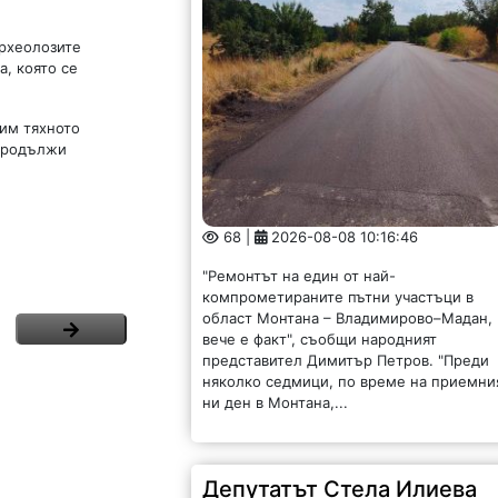
археолозите
а, която се
жим тяхното
 продължи
68 |
2026-08-08 10:16:46
"Ремонтът на един от най-
компрометираните пътни участъци в
област Монтана – Владимирово–Мадан,
вече е факт", съобщи народният
представител Димитър Петров. "Преди
няколко седмици, по време на приемни
ни ден в Монтана,...
Депутатът Стела Илиева