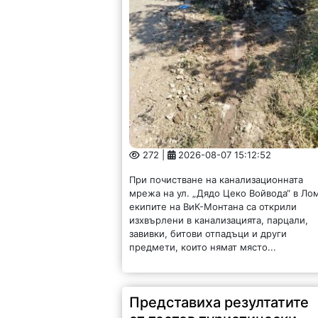
272 |
2026-08-07 15:12:52
При почистване на канализационната
мрежа на ул. „Дядо Цеко Войвода“ в Ло
екипите на ВиК-Монтана са открили
изхвърлени в канализацията, парцали,
завивки, битови отпадъци и други
предмети, които нямат място...
Представиха резултатите