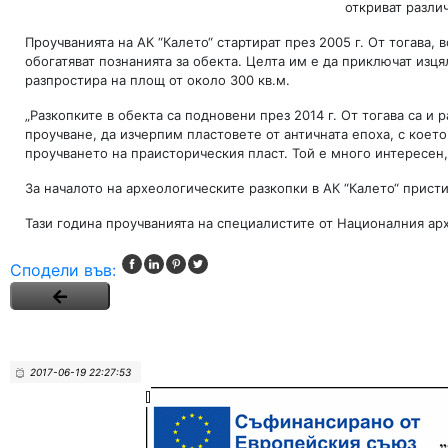
откриват разли
Проучванията на АК “Калето“ стартират през 2005 г. От тогава
обогатяват познанията за обекта. Целта им е да приключат изця
разпростира на площ от около 300 кв.м.
„Разкопките в обекта са подновени през 2014 г. От тогава са 
проучване, да изчерпим пластовете от античната епоха, с кое
проучването на праисторическия пласт. Той е много интересен,
За началото на археологическите разкопки в АК “Калето“ прист
Тази година проучванията на специалистите от Националния ар
Сподели във:
2017-06-19 22:27:53