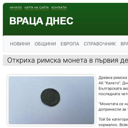
НАЧАЛО
КАРТА НА САЙТА
КОНТАКТИ
НОВИНИ
ОБЩИНИ
ЕВРОПА
СПРАВОЧНИК
ВР
Откриха римска монета в първия де
Древна римска 
АК “Калето“. Д
Българската ак
последната чет
“Монетата се н
допринесли за 
Той бе категори
нормално. Всяк