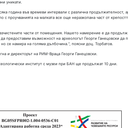
чни уникати.
, всяка година във времеви интервали с различна продължителност, 
ло с проучванията на малката все още неразкопана част от крепостт
и разчистените части от помещения. Нашето намерение е да продъл
то да предоставим възможност на археологът Георги Ганецовски да
 но се намира на голяма дълбочина.“, поясни доц. Торбатов.
игна и директорът на РИМ-Враца Георги Ганецовски.
хеологически институт с музеи при БАН ще продължат 10 дни.