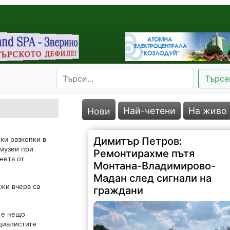
Търсе
Най-четени
На живо
Нови
ки разкопки в
Димитър Петров:
 музеи при
Ремонтирахме пътя
нета от
Монтана-Владимирово-
Мадан след сигнали на
жи вчера са
граждани
а е нещо
циалистите