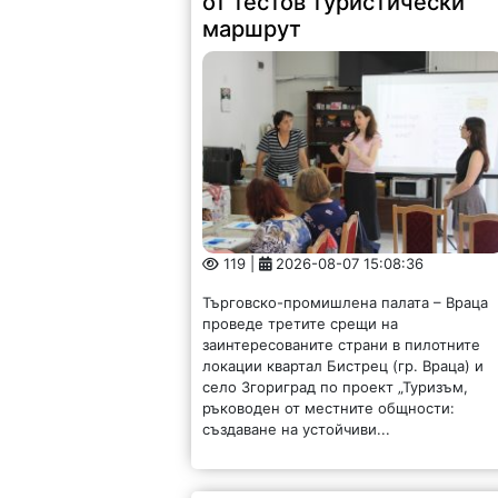
от тестов туристически
маршрут
119 |
2026-08-07 15:08:36
Търговско-промишлена палата – Враца
проведе третите срещи на
заинтересованите страни в пилотните
локации квартал Бистрец (гр. Враца) и
село Згориград по проект „Туризъм,
ръководен от местните общности:
създаване на устойчиви...