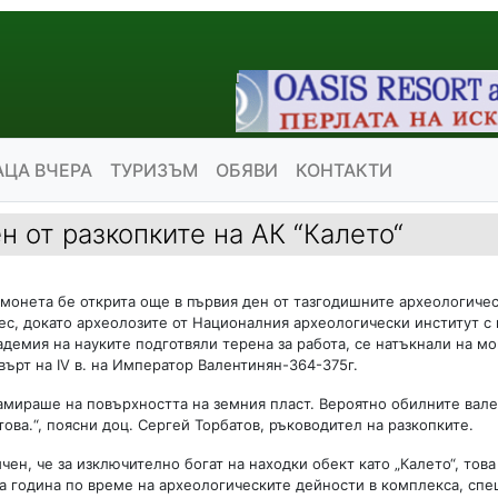
АЦА ВЧЕРА
ТУРИЗЪМ
ОБЯВИ
КОНТАКТИ
н от разкопките на АК “Калето“
монета бе открита още в първия ден от тазгодишните археологичес
нес, докато археолозите от Националния археологически институт с
адемия на науките подготвяли терена за работа, се натъкнали на мо
върт на IV в. на Император Валентинян-364-375г.
амираше на повърхността на земния пласт. Вероятно обилните вале
това.“, поясни доц. Сергей Торбатов, ръководител на разкопките.
чен, че за изключително богат на находки обект като „Калето“, тов
а година по време на археологическите дейности в комплекса, спе