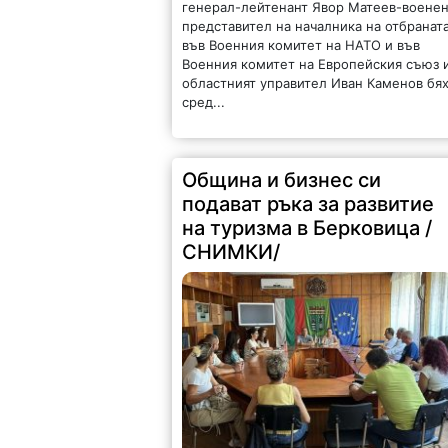
генерал-лейтенант Явор Матеев-воене
представител на началника на отбранат
във Военния комитет на НАТО и във
Военния комитет на Европейския съюз 
областният управител Иван Каменов бя
сред...
Община и бизнес си
подават ръка за развитие
на туризма в Берковица /
СНИМКИ/