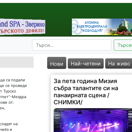
Търсе
Най-четени
На живо
Нови
ища са подали
За пета година Мизия
 ще се проведе
събра талантите си на
т Турско
панаирната сцена /
Атлет“-Мездра
СНИМКИ/
ове от:
ен,
сладят на
чейз и