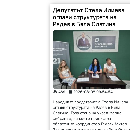
Депутатът Стела Илиева
оглави структурата на
Радев в Бяла Слатина
489 |
2026-08-08 09:54:54
Народният представител Стела Илиева
оглави структурата на Радев в Бяла
Слатина. Това стана на учредително
събрание, на което присъства
областният координатор Георги Митов.
За организационен секретар бе избран 