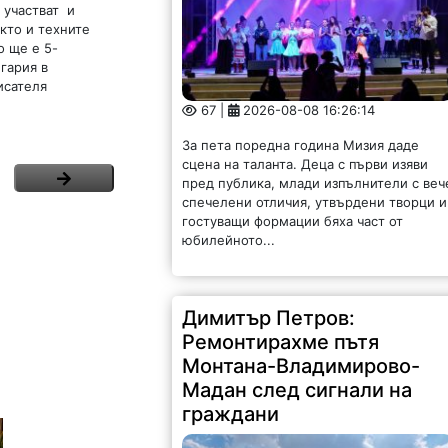
 участват и
кто и техните
о ще е 5-
гария в
исателя
67 |
2026-08-08 16:26:14
За пета поредна година Мизия даде
сцена на таланта. Деца с първи изяви
пред публика, млади изпълнители с веч
спечелени отличия, утвърдени творци и
гостуващи формации бяха част от
юбилейното...
Димитър Петров:
Ремонтирахме пътя
Монтана-Владимирово-
Мадан след сигнали на
граждани