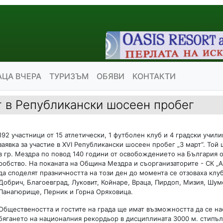
АЦА ВЧЕРА
ТУРИЗЪМ
ОБЯВИ
КОНТАКТИ
т в Републикански шосеен пробег
192 участници от 15 атлетически, 1 футболен клуб и 4 градски учил
заявка за участие в XVI Републикански шосеен пробег „3 март“. Той
в гр. Мездра по повод 140 години от освобождението на България о
робство. На поканата на Община Мездра и съорганизаторите - СК „
да споделят празничността на този ден до момента се отзоваха клуб
Добрич, Благоевград, Луковит, Койнаре, Враца, Пирдоп, Мизия, Шум
Панагюрище, Перник и Горна Оряховица.
Обществеността и гостите на града ще имат възможността да се на
бягането на националния рекордьор в дисциплината 3000 м. стипъл