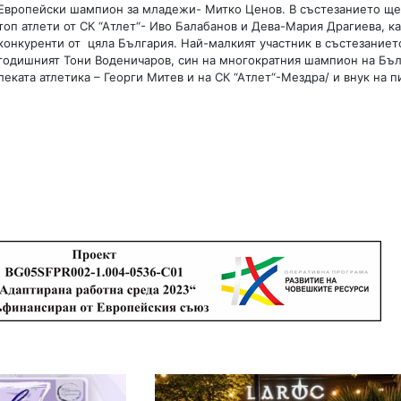
Европейски шампион за младежи- Митко Ценов. В състезанието ще
топ атлети от СК “Атлет“- Иво Балабанов и Дева-Мария Драгиева, ка
конкуренти от цяла България. Най-малкият участник в състезаниет
годишният Тони Воденичаров, син на многократния шампион на Бъл
еката атлетика – Георги Митев и на СК “Атлет“-Мездра/ и внук на п