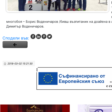
многобоя – Борис Воденичаров /бивш възпитаник на доайена в л
Димитър Воденичаров.
Сподели във:
2018-03-02 15:21:30