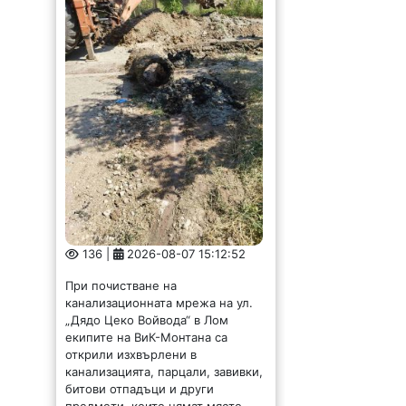
136 |
2026-08-07 15:12:52
При почистване на
канализационната мрежа на ул.
„Дядо Цеко Войвода“ в Лом
екипите на ВиК-Монтана са
открили изхвърлени в
канализацията, парцали, завивки,
битови отпадъци и други
предмети, които нямат място...
Представиха