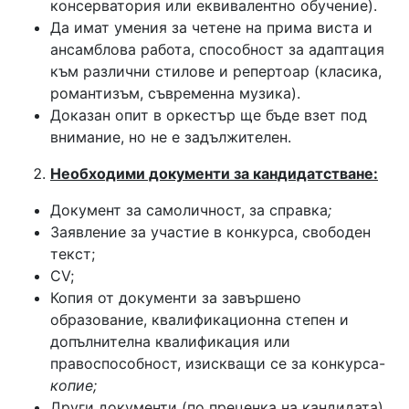
консерватория или еквивалентно обучение).
Да имат умения за четене на прима виста и
ансамблова работа, способност за адаптация
към различни стилове и репертоар (класика,
романтизъм, съвременна музика).
Доказан опит в оркестър ще бъде взет под
внимание, но не е задължителен.
Необходими документи за кандидатстване:
Документ за самоличност, за справка
;
Заявление за участие в конкурса, свободен
текст;
СV;
Копия от документи за завършено
образование, квалификационна степен и
допълнителна квалификация или
правоспособност, изискващи се за конкурса-
копие;
Други документи (по преценка на кандидата),