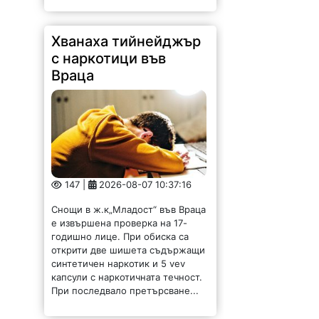
Враца
147 |
2026-08-07 10:37:16
Снощи в ж.к„Младост“ във Враца
е извършена проверка на 17-
годишно лице. При обиска са
открити две шишета съдържащи
синтетичен наркотик и 5 vev
капсули с наркотичната течност.
При последвало претърсване...
ВиК-Враца с
информация за
авария