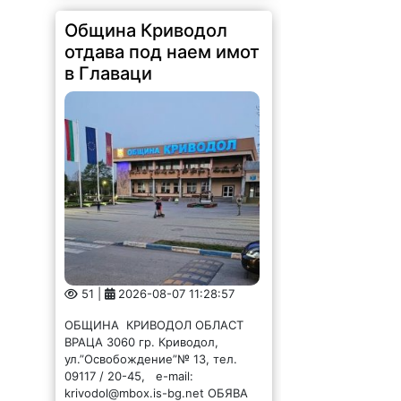
51 |
2026-08-07 11:28:57
ОБЩИНА КРИВОДОЛ ОБЛАСТ
ВРАЦА 3060 гр. Криводол,
ул.”Освобождение”№ 13, тел.
09117 / 20-45, e-mail:
krivodol@mbox.is-bg.net ОБЯВА
На основание чл. 8, ал. 4,
чл. 14, ал. 7 от ЗОС; чл. 92, ал. 1...