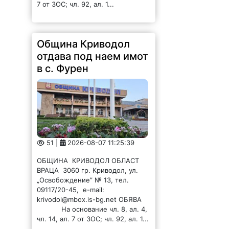
отдава под наем имот
в с. Фурен
51 |
2026-08-07 11:25:39
ОБЩИНА КРИВОДОЛ ОБЛАСТ
ВРАЦА 3060 гр. Криводол, ул.
„Освобождение” № 13, тел.
09117/20-45, e-mail:
krivodol@mbox.is-bg.net ОБЯВА
На основание чл. 8, ал. 4,
чл. 14, ал. 7 от ЗОС; чл. 92, ал. 1...
Хванаха тийнейджър
с наркотици във