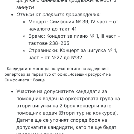
цигулка с минимална продължителност 3
минути
Откъси от следните произведения:
Моцарт: Симфония № 39, IV част – от
началото до такт 41
Брамс: Концерт за пиано № 1, III част –
тактове 238–265
Стравински: Концерт за цигулка № 1, I
част – от №27 до №32
Кандидатите могат да получат нотите по зададеният
репертоар за първи тур от офис „Човешки ресурси“ на
Симфониета - Враца
Участие на допуснатите кандидати за
помощник водач на оркестровата група на
втори цигулки на 2 броя концерти като
помощник водач (Втори тур на конкурса).
Датите ще се уточнят според броя на
допуснатите кандидати, като те ще бъдат