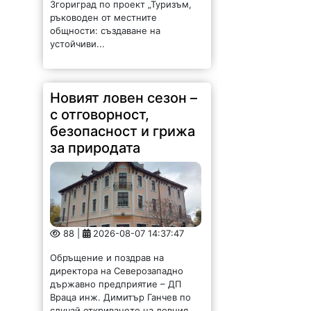
Новият ловен сезон –
с отговорност,
безопасност и грижа
за природата
88 |
2026-08-07 14:37:47
Обръщение и поздрав на
директора на Северозападно
държавно предприятие – ДП
Враца инж. Димитър Ганчев по
случай откриването на ловния
сезон за прелетен дивеч:
Уважаеми ловци, уважаеми
служители на ловните и
горските...