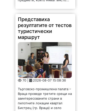
резултатите от тестов
туристически
маршрут
70 |
2026-08-07 15:08:36
Търговско-промишлена палата –
Враца проведе третите срещи на
заинтересованите страни в
пилотните локации квартал
Бистрец (гр. Враца) и село
Згориград по проект „Туризъм,
ръководен от местните
общности: създаване на
устойчиви...