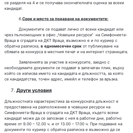
се разделя на 4 и се получава окончателната оценка за всеки
кандидат.
6.
Срок и място за подаване на документите:
Документите се подават лично от всеки кандидат или
чрез пълномощник в офис „Човешки ресурси“ на Симфониета-
Враца в сградата на ДКТ Враца, възможно е и по куриер с
обратна разписка,
в
едномесечен срок
от публикуване на
обявата за конкурса в местния печат и на интернет страницата.
Заявленията за участие в конкурсите, заедно с
необходимите документи се подават в запечатан плик, върху
който се изписва името на кандидата и длъжността, за която
се кандидатства, точен адрес, имейл и телефон за връзка.
Други условия
Длъжностната характеристика за конкурсната длъжност е
предоставена на разположение в човешки ресурси на
Симфониета-Враца в сградата на ДКТ Враца, където всеки
кандидат може да се запознае с нея в работни дни, работно
време от 9.00 – 12.00 ч. и от 13.00 – 17.00 ч. При подаване на
документи по куриер с обратна разписка е възможно да се