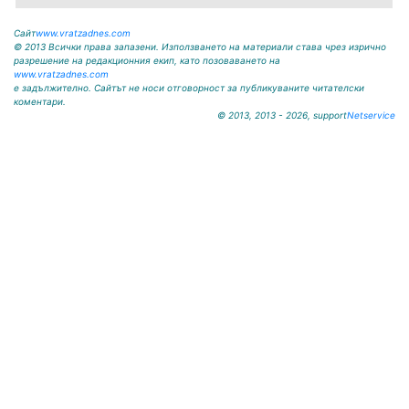
Сайт
www.vratzadnes.com
© 2013 Всички права запазени. Използването на материали става чрез изрично
разрешение на редакционния екип, като позоваването на
www.vratzadnes.com
е задължително. Сайтът не носи отговорност за публикуваните читателски
коментари.
© 2013, 2013 - 2026, support
Netservice