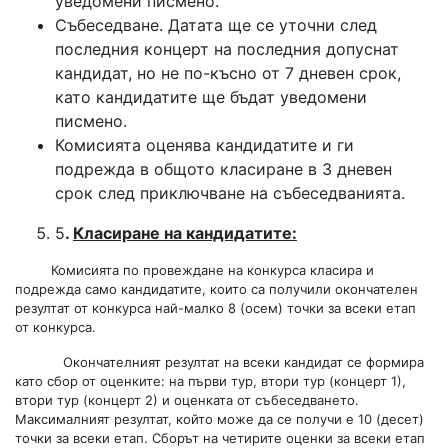
уведомени писмено.
Събеседване. Датата ще се уточни след
последния концерт на последния допуснат
кандидат, но не по-късно от 7 дневен срок,
като кандидатите ще бъдат уведомени
писмено.
Комисията оценява кандидатите и ги
подрежда в общото класиране в 3 дневен
срок след приключване на събеседванията.
5
.
Класиране на кандидатите:
Комисията по провеждане на конкурса класира и
подрежда само кандидатите, които са получили окончателен
резултат от конкурса най-малко 8 (осем) точки за всеки етап
от конкурса.
Окончателният резултат на всеки кандидат се формира
като сбор от оценките: на първи тур, втори тур (концерт 1),
втори тур (концерт 2) и оценката от събеседването.
Максималният резултат, който може да се получи е 10 (десет)
точки за всеки етап. Сборът на четирите оценки за всеки етап