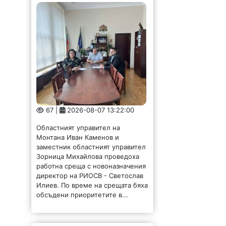
67 |
2026-08-07 13:22:00
Областният управител на
Монтана Иван Каменов и
заместник областният управител
Зорница Михайлова проведоха
работна среща с новоназначения
директор на РИОСВ - Светослав
Илиев. По време на срещата бяха
обсъдени приоритетите в...
Енергийният
министър: България
има рекорден износ
на ток