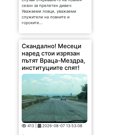
Скандално! Месеци
наред стои изрязан
пътят Враца-Мездра,
институциите спят!
413 |
2026-08-07 13:53:08
От няколко месеца главният път
Враца-Мездра стои с премахнат
горен слой на асфалта, но до
ремонт така и не се стига.
Шофирането е изпитание за