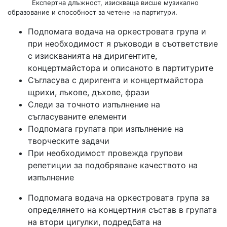
Експертна длъжност, изискваща висше музикално
образование и способност за четене на партитури.
Подпомага водача на оркестровата група и
при необходимост я ръководи в съответствие
с изискванията на диригентите,
концертмайстора и описаното в партитурите
Съгласува с диригента и концертмайстора
щрихи, лъкове, дъхове, фрази
Следи за точното изпълнение на
съгласуваните елементи
Подпомага групата при изпълнение на
творческите задачи
При необходимост провежда групови
репетиции за подобряване качеството на
изпълнение
Подпомага водача на оркестровата група за
определянето на концертния състав в групата
на втори цигулки, подредбата на