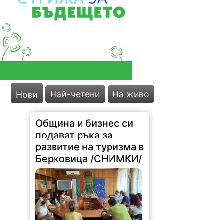
Община и бизнес си
подават ръка за
Най-четени
На живо
Нови
развитие на туризма в
Берковица /СНИМКИ/
72 |
2026-08-07 15:48:50