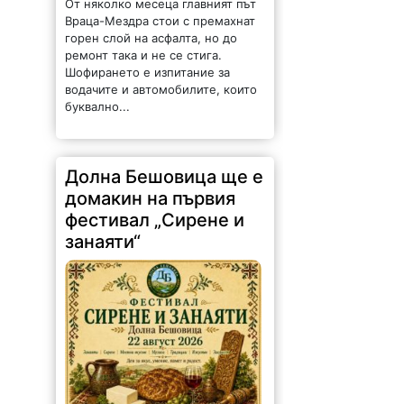
водачите и автомобилите, които
буквално...
Долна Бешовица ще е
домакин на първия
фестивал „Сирене и
занаяти“