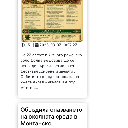
151 |
2026-08-07 13:27:27
На 22 август в китното романско
село Долна Бешовица ще се
проведе първият регионален
фестивал „Сирене и занаяти“.
Събитието е под патронажа на
кмета Ангел Ангелов и е под
мотото:...
Обсъдиха опазването
на околната среда в
Монтанско