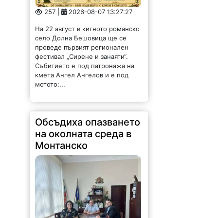
257 |
2026-08-07 13:27:27
На 22 август в китното романско
село Долна Бешовица ще се
проведе първият регионален
фестивал „Сирене и занаяти“.
Събитието е под патронажа на
кмета Ангел Ангелов и е под
мотото:...
Обсъдиха опазването
на околната среда в
Монтанско