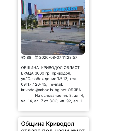
88 |
2026-08-07 11:28:57
ОБЩИНА КРИВОДОЛ ОБЛАСТ
ВРАЦА 3060 гр. Криводол,
ул.”Освобождение”№ 13, тел.
09117 / 20-45, e-mail:
krivodol@mbox.is-bg.net ОБЯВА
На основание чл. 8, ал. 4,
чл. 14, ал. 7 от ЗОС; чл. 92, ал. 1...
Община Криводол
отдава под наем имот