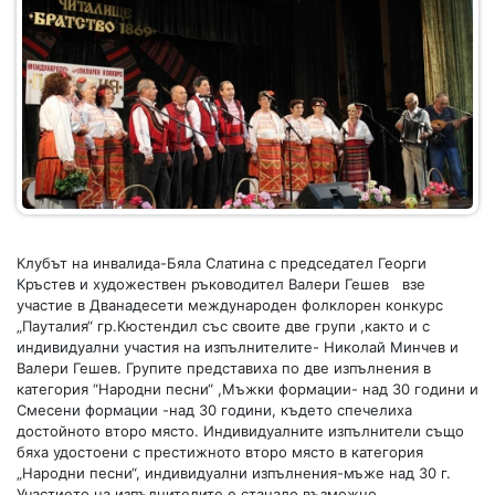
Клубът на инвалида-Бяла Слатина с председател Георги
Кръстев и художествен ръководител Валери Гешев взе
участие в Дванадесети международен фолклорен конкурс
„Пауталия“ гр.Кюстендил със своите две групи ,както и с
индивидуални участия на изпълнителите- Николай Минчев и
Валери Гешев. Групите представиха по две изпълнения в
категория “Народни песни“ ,Мъжки формации- над 30 години и
Смесени формации -над 30 години, където спечелиха
достойното второ място. Индивидуалните изпълнители също
бяха удостоени с престижното второ място в категория
„Народни песни“, индивидуални изпълнения-мъже над 30 г.
Участието на изпълнителите е станало възможно