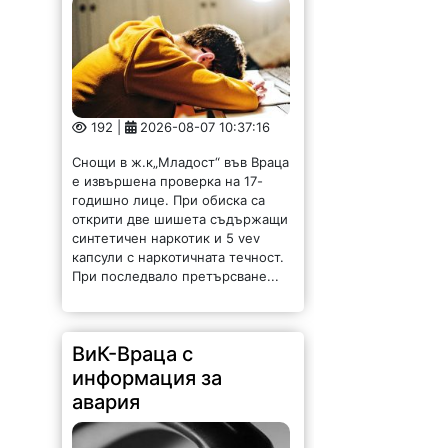
192 |
2026-08-07 10:37:16
Снощи в ж.к„Младост“ във Враца
е извършена проверка на 17-
годишно лице. При обиска са
открити две шишета съдържащи
синтетичен наркотик и 5 vev
капсули с наркотичната течност.
При последвало претърсване...
ВиК-Враца с
информация за
авария