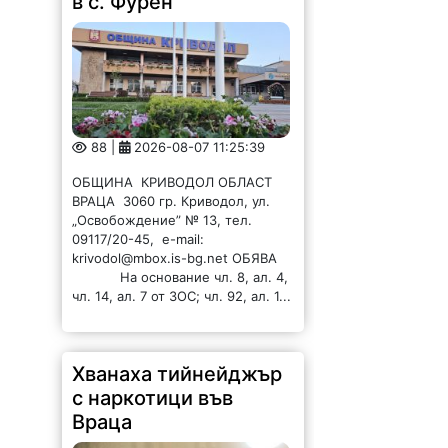
в с. Фурен
88 |
2026-08-07 11:25:39
ОБЩИНА КРИВОДОЛ ОБЛАСТ
ВРАЦА 3060 гр. Криводол, ул.
„Освобождение” № 13, тел.
09117/20-45, e-mail:
krivodol@mbox.is-bg.net ОБЯВА
На основание чл. 8, ал. 4,
чл. 14, ал. 7 от ЗОС; чл. 92, ал. 1...
Хванаха тийнейджър
с наркотици във
Враца