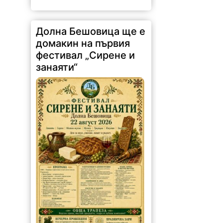
Долна Бешовица ще е
домакин на първия
фестивал „Сирене и
занаяти“