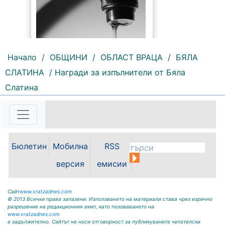
Начало
/
ОБЩИНИ
/
ОБЛАСТ ВРАЦА
/
БЯЛА
СЛАТИНА
/ Награди за изпълнители от Бяла
212 |
2026-08-07 10:31:48
Слатина
"Водоснабдяване и канализация“
ООД – Враца уведомява своите
потребители, че поради
възникнала аварийна ситуация е
спряно водоподаването в
ул."Никола Вапцаров" днес
Бюлетин
Мобилна
RSS
07.08.2026г. до отстраняване на
аварията. Тел.: 092 66 11 19 Тел.:
версия
емисии
0889 316...
Сайт
www.vratzadnes.com
© 2013 Всички права запазени. Използването на материали става чрез изрично
разрешение на редакционния екип, като позоваването на
www.vratzadnes.com
е задължително. Сайтът не носи отговорност за публикуваните читателски