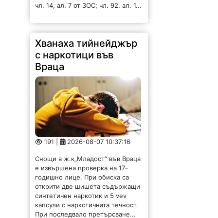
чл. 14, ал. 7 от ЗОС; чл. 92, ал. 1...
Хванаха тийнейджър
с наркотици във
Враца
191 |
2026-08-07 10:37:16
Снощи в ж.к„Младост“ във Враца
е извършена проверка на 17-
годишно лице. При обиска са
открити две шишета съдържащи
синтетичен наркотик и 5 vev
капсули с наркотичната течност.
При последвало претърсване...