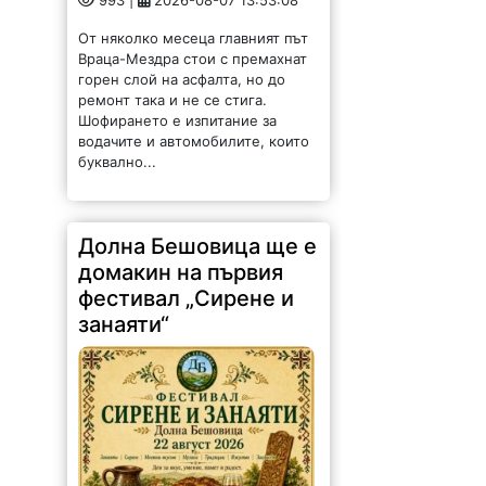
993 |
2026-08-07 13:53:08
От няколко месеца главният път
Враца-Мездра стои с премахнат
горен слой на асфалта, но до
ремонт така и не се стига.
Шофирането е изпитание за
водачите и автомобилите, които
буквално...
Долна Бешовица ще е
домакин на първия
фестивал „Сирене и
занаяти“