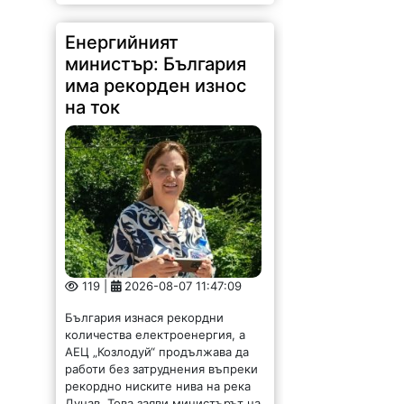
Енергийният
министър: България
има рекорден износ
на ток
119 |
2026-08-07 11:47:09
България изнася рекордни
количества електроенергия, а
АЕЦ „Козлодуй“ продължава да
работи без затруднения въпреки
рекордно ниските нива на река
Дунав. Това заяви министърът на