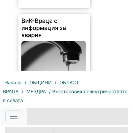
ВиК-Враца с
информация за
авария
Начало
/
ОБЩИНИ
/
ОБЛАСТ
ВРАЦА
/
МЕЗДРА
/ Възстановиха електричеството
210 |
2026-08-07 10:31:48
в селата
"Водоснабдяване и канализация“
ООД – Враца уведомява своите
потребители, че поради
възникнала аварийна ситуация е
спряно водоподаването в
ул."Никола Вапцаров" днес