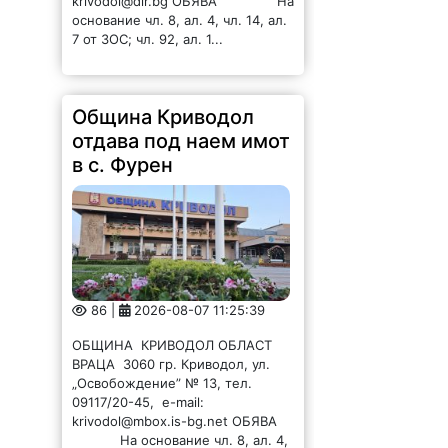
krivodol@dir.bg ОБЯВА На
основание чл. 8, ал. 4, чл. 14, ал.
7 от ЗОС; чл. 92, ал. 1...
Община Криводол
отдава под наем имот
в с. Фурен
86 |
2026-08-07 11:25:39
ОБЩИНА КРИВОДОЛ ОБЛАСТ
ВРАЦА 3060 гр. Криводол, ул.
„Освобождение” № 13, тел.
09117/20-45, e-mail:
krivodol@mbox.is-bg.net ОБЯВА
На основание чл. 8, ал. 4,