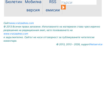
Бюлетин
Мобилна
RSS
07.08.2026г. до отстраняване на
аварията. Тел.: 092 66 11 19 Тел.:
версия
емисии
0889 316...
Сайт
www.vratzadnes.com
© 2013 Всички права запазени. Използването на материали става чрез изрично
разрешение на редакционния екип, като позоваването на
www.vratzadnes.com
е задължително. Сайтът не носи отговорност за публикуваните читателски
коментари.
© 2013, 2013 - 2026, support
Netservice