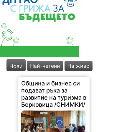
Най-четени
На живо
Нови
Община и бизнес си
подават ръка за
развитие на туризма в
Берковица /СНИМКИ/