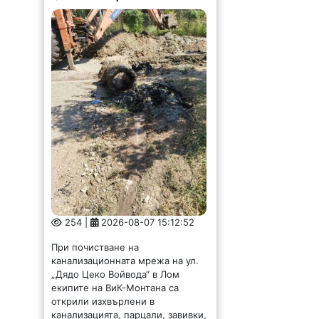
254 |
2026-08-07 15:12:52
При почистване на
канализационната мрежа на ул.
„Дядо Цеко Войвода“ в Лом
екипите на ВиК-Монтана са
открили изхвърлени в
канализацията, парцали, завивки,