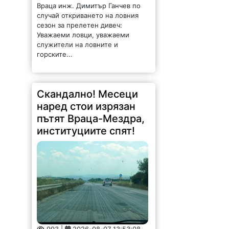
Враца инж. Димитър Ганчев по
случай откриването на ловния
сезон за прелетен дивеч:
Уважаеми ловци, уважаеми
служители на ловните и
горските...
Скандално! Месеци
наред стои изрязан
пътят Враца-Мездра,
институциите спят!