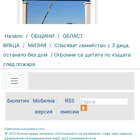
Начало
/
ОБЩИНИ
/
ОБЛАСТ
ВРАЦА
/
МИЗИЯ
/
Спасяват семейство с 3 деца,
159 |
2026-08-06 09:55:43
останало без дом
/ Огромни са щетите по къщата
след пожара
С футболна среща между
юношеските отбори на "Мизия" /
Кнежа/ и "Ботев" /Враца/ ще
бъде открит градския стадион в
Кнежа. Спортното съоръжение
носи името на легендарния
Бюлетин
Мобилна
RSS
вратар от близкото минало
Илия...
версия
емисии
Сайт
www.vratzadnes.com
© 2013 Всички права запазени. Използването на материали става чрез изрично
разрешение на редакционния екип, като позоваването на