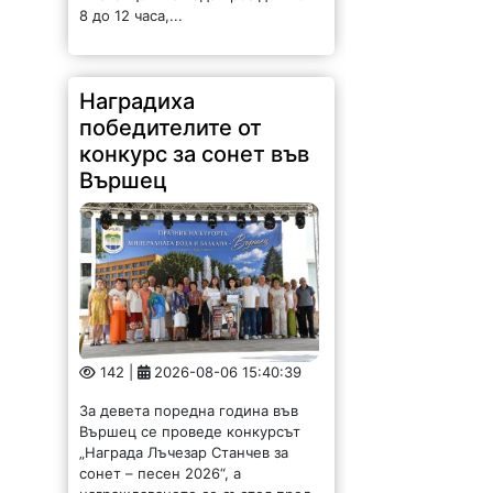
8 до 12 часа,...
Наградиха
победителите от
конкурс за сонет във
Вършец
142 |
2026-08-06 15:40:39
За девета поредна година във
Вършец се проведе конкурсът
„Награда Лъчезар Станчев за
сонет – песен 2026“, а