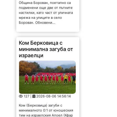
Община Борован, поетапно са
подменени още две от пътните
настилки, като част от уличната
мрежа на улиците в село
Борован. Обновени...
Ком Берковица с
минимална загуба от
израелци
127 |
2026-08-06 14:56:14
Ком (Берковица) загуби с
минималното 0:1 от юношеския
тим на израелския Апоел (Кфар