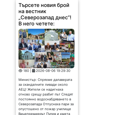
Търсете новия брой
на вестник
„Северозапад днес“!
В него четете:
180 |
2026-08-06 19:29:30
Министър: Спряхме далаверата
за скандалните ливади около
АЕЦ! Жители се надигнаха
отново срещу разбит път Следят
постоянно водоснабдяването в
Северозапада Отпуснаха пари за
опустошено от пожар училище
Вицепремиерът Пулев и кмета