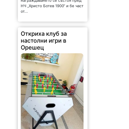
награждаването се състоя пред
НЧ „Христо Ботев 1900“ и бе част
от...
Откриха клуб за
настолни игри в
Орешец