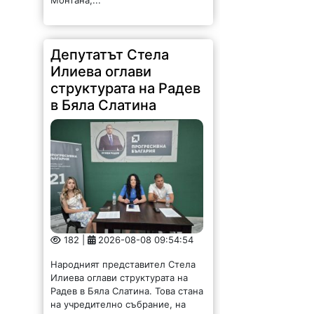
Депутатът Стела
Илиева оглави
структурата на Радев
в Бяла Слатина
182 |
2026-08-08 09:54:54
Народният представител Стела
Илиева оглави структурата на
Радев в Бяла Слатина. Това стана
на учредително събрание, на
което присъства областният
координатор Георги Митов. За
организационен секретар бе