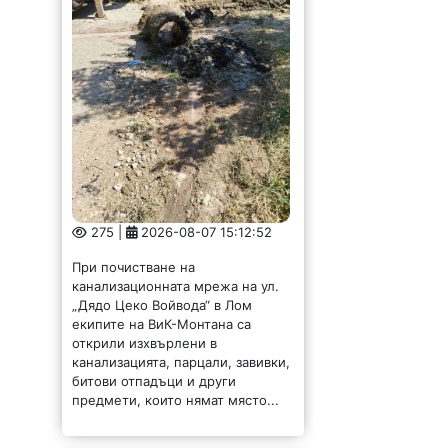
275 |
2026-08-07 15:12:52
При почистване на
канализационната мрежа на ул.
„Дядо Цеко Войвода“ в Лом
екипите на ВиК-Монтана са
открили изхвърлени в
канализацията, парцали, завивки,
битови отпадъци и други
предмети, които нямат място...
Представиха