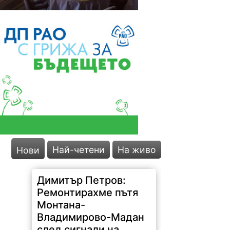
Най-четени
На живо
Нови
Димитър Петров:
Ремонтирахме пътя
Монтана-
Владимирово-Мадан
след сигнали на
граждани