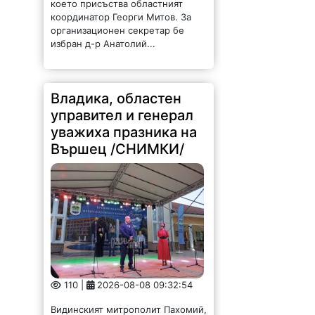
избран д-р Анатолий...
Владика, областен
управител и генерал
уважиха празника на
Вършец /СНИМКИ/
110 |
2026-08-08 09:32:54
Видинският митрополит Пахомий,
генерал-лейтенант Явор Матеев-
военен представител на
началника на отбраната във