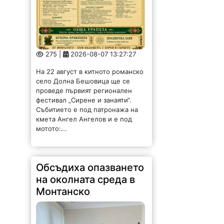
275 |
2026-08-07 13:27:27
На 22 август в китното романско
село Долна Бешовица ще се
проведе първият регионален
фестивал „Сирене и занаяти“.
Събитието е под патронажа на
кмета Ангел Ангелов и е под
мотото:...
Обсъдиха опазването
на околната среда в
Монтанско