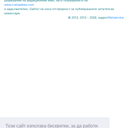
разрешение на редакционния екип, като позоваването на
www.vratzadnes.com
е задължително. Сайтът не носи отговорност за публикуваните читателски
коментари.
© 2013, 2013 - 2026, support
Netservice
Този сайт използва бисквитки, за да работи