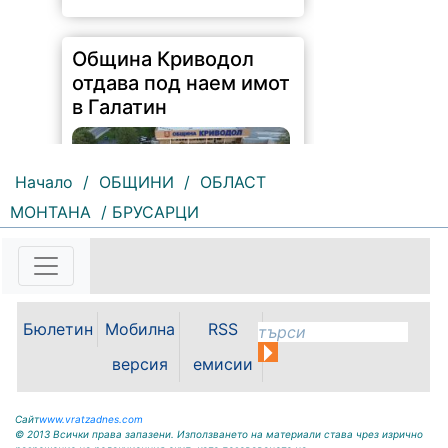
Община Криводол
отдава под наем имот
в Галатин
Начало
/
ОБЩИНИ
/
ОБЛАСТ
107 |
2026-08-07 11:27:20
МОНТАНА
/ БРУСАРЦИ
ОБЩИНА КРИВОДОЛ ОБЛАСТ
ВРАЦА 3060 гр. Криводол,
ул.”Освобождение”№ 13, тел.
09117 / 20-45, e-mail:
krivodol@dir.bg ОБЯВА На
Бюлетин
Мобилна
RSS
основание чл. 8, ал. 4, чл. 14, ал.
7 от ЗОС; чл. 92, ал. 1...
версия
емисии
Сайт
www.vratzadnes.com
© 2013 Всички права запазени. Използването на материали става чрез изрично