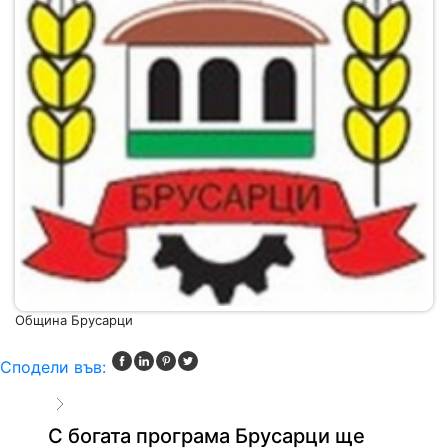
Община Брусарци
Сподели във:
С богата програма Брусарци ще