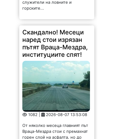
Скандално! Месеци
наред стои изрязан
пътят Враца-Мездра,
институциите спят!
1082 |
2026-08-07 13:53:08
От няколко месеца главният път
Враца-Мездра стои с премахнат
горен слой на асфалта, но до
ремонт така и не се стига.
Шофирането е изпитание за