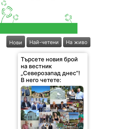
Най-четени
На живо
Нови
Търсете новия брой
на вестник
„Северозапад днес“!
В него четете: