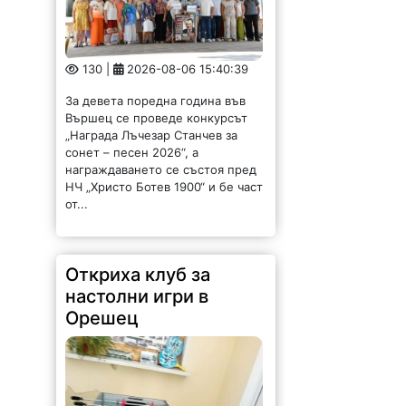
130 |
2026-08-06 15:40:39
За девета поредна година във
Вършец се проведе конкурсът
„Награда Лъчезар Станчев за
сонет – песен 2026“, а
награждаването се състоя пред
НЧ „Христо Ботев 1900“ и бе част
от...
Откриха клуб за
настолни игри в
Орешец