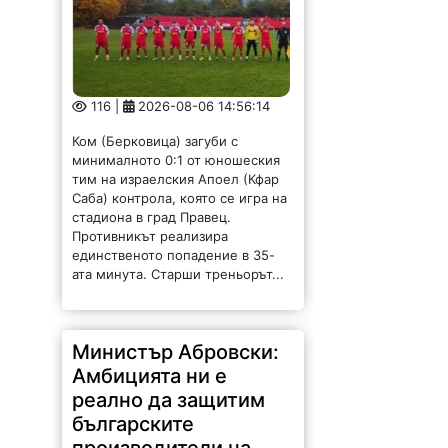
116 |
2026-08-06 14:56:14
Ком (Берковица) загуби с
минималното 0:1 от юношеския
тим на израелския Апоел (Кфар
Саба) контрола, която се игра на
стадиона в град Правец.
Противникът реализира
единственото попадение в 35-
ата минута. Старши треньорът...
Министър Абровски:
Амбицията ни е
реално да защитим
българските