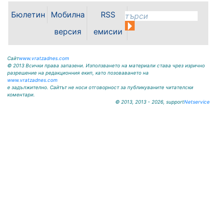
бъде открит градския стадион в
Кнежа. Спортното съоръжение
Бюлетин
Мобилна
RSS
носи името на легендарния
вратар от близкото минало
версия
емисии
Илия...
Сайт
www.vratzadnes.com
© 2013 Всички права запазени. Използването на материали става чрез изрично
разрешение на редакционния екип, като позоваването на
www.vratzadnes.com
е задължително. Сайтът не носи отговорност за публикуваните читателски
коментари.
© 2013, 2013 - 2026, support
Netservice