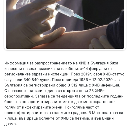
Информация за разпространението на ХИВ в България бяха
изнесени навръх празника на влюбените-14 февруари от
регионалните здравни инспекции. През 2019г. своя ХИВ-статус
са узнали 340 840 души. През периода 1986 – 12.02.2020 г. в
България са регистрирани общо 3 312 лица с ХИВ инфекция.
От началото на тази година са открити нови 28 ХИВ–
серопозитивни. Запазва се тенденцията от последните години
броят на новорегистрираните мъже да е многократно по-
голям от инфектираните жени. По-голяма част от
новоинфектираните са в големите градове. В Монтана това са
7 лица, във Враца болните от ХИВ са петима, а във Видин
двама.