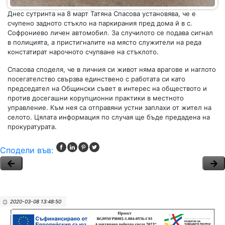
Днес сутринта на 8 март Татяна Спасова установява, че е
счупено задното стъкло на паркирания пред дома й в с.
Софрониево личен автомобил. За случилото се подава сигнал
в полицията, а пристигналите на място служители на реда
констатират нарочното счупване на стъклото.
Спасова споделя, че в личния си живот няма врагове и наглото
посегателство свързва единствено с работата си като
председател на Общински съвет в интерес на обществото и
против досегашни корупционни практики в местното
управление. Към нея са отправяни устни заплахи от жител на
селото. Цялата информация по случая ще бъде предадена на
прокуратурата.
Сподели във:
2020-03-08 13:48:50