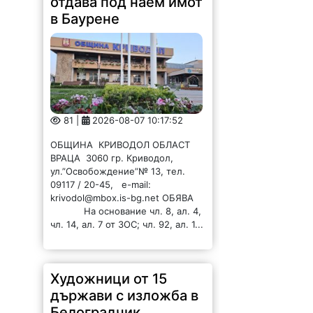
отдава под наем имот
в Баурене
81 |
2026-08-07 10:17:52
ОБЩИНА КРИВОДОЛ ОБЛАСТ
ВРАЦА 3060 гр. Криводол,
ул.”Освобождение”№ 13, тел.
09117 / 20-45, e-mail:
krivodol@mbox.is-bg.net ОБЯВА
На основание чл. 8, ал. 4,
чл. 14, ал. 7 от ЗОС; чл. 92, ал. 1...
Художници от 15
държави с изложба в
Белоградчик