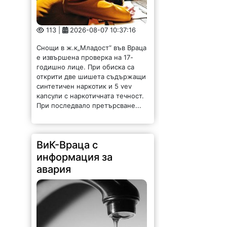
113 |
2026-08-07 10:37:16
Снощи в ж.к„Младост“ във Враца
е извършена проверка на 17-
годишно лице. При обиска са
открити две шишета съдържащи
синтетичен наркотик и 5 vev
капсули с наркотичната течност.
При последвало претърсване...
ВиК-Враца с
информация за
авария