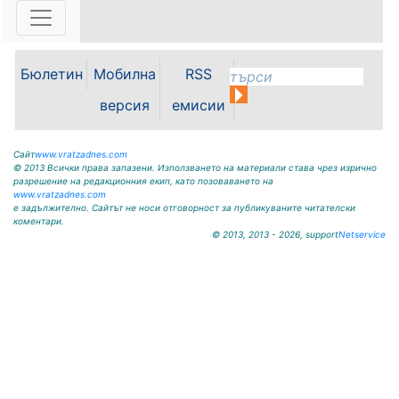
традиционни вкусове събраха
жители и гости на общината във
фолклорната вечер на Панаирни
дни – Мизия 2026. Читалища и
Бюлетин
Мобилна
RSS
пенсионерски клубове
представиха богата кулинарна
версия
емисии
палитра от...
Сайт
www.vratzadnes.com
© 2013 Всички права запазени. Използването на материали става чрез изрично
разрешение на редакционния екип, като позоваването на
www.vratzadnes.com
е задължително. Сайтът не носи отговорност за публикуваните читателски
коментари.
© 2013, 2013 - 2026, support
Netservice