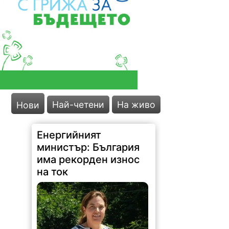
Най-четени
На живо
Нови
Енергийният
министър: България
има рекорден износ
на ток