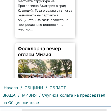
местната структура на
Прогресивна България в град
Козлодуй. Това е важна стъпка за
развитието на партията в
общината и за застъпването на
прогресивните ценности на
местно...
Фолклорна вечер
огласи Мизия
Начало
/
ОБЩИНИ
/
ОБЛАСТ
ВРАЦА
/
МИЗИЯ
/ Счупиха колата на председател
71 |
2026-08-07 09:25:36
на Общински съвет
Песни, танци, пъстри носии и