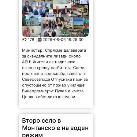
178 |
2026-08-06 19:29:30
Министър: Спряхме далаверата
за скандалните ливади около
АЕЦ! Жители се надигнаха
отново срещу разбит път Следят
постоянно водоснабдяването в
Северозапада Отпуснаха пари за
опустошено от пожар училище
Вицепремиерът Пулев и кмета
Ценков обсъдиха ключови...
Второ село в
Монтанско е на воден
режим