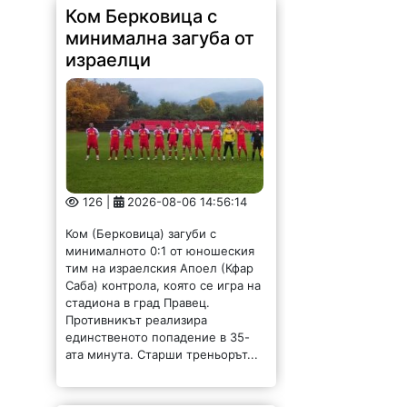
Ком Берковица с
минимална загуба от
израелци
126 |
2026-08-06 14:56:14
Ком (Берковица) загуби с
минималното 0:1 от юношеския
тим на израелския Апоел (Кфар
Саба) контрола, която се игра на
стадиона в град Правец.
Противникът реализира
единственото попадение в 35-
ата минута. Старши треньорът...