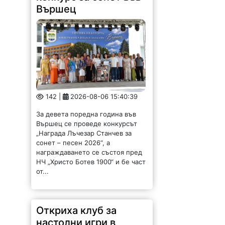
Вършец
142 |
2026-08-06 15:40:39
За девета поредна година във
Вършец се проведе конкурсът
„Награда Лъчезар Станчев за
сонет – песен 2026“, а
награждаването се състоя пред
НЧ „Христо Ботев 1900“ и бе част
от...
Откриха клуб за
настолни игри в