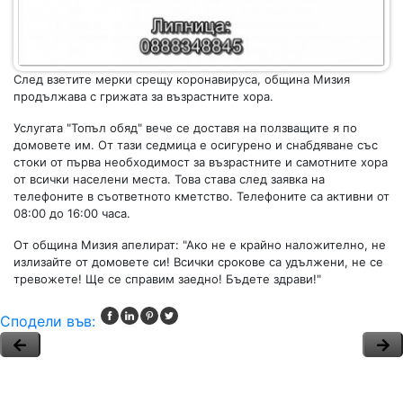
След взетите мерки срещу коронавируса, община Мизия
продължава с грижата за възрастните хора.
Услугата "Топъл обяд" вече се доставя на ползващите я по
домовете им. От тази седмица е осигурено и снабдяване със
стоки от първа необходимост за възрастните и самотните хора
от всички населени места. Това става след заявка на
телефоните в съответното кметство. Телефоните са активни от
08:00 до 16:00 часа.
От община Мизия апелират: "Ако не е крайно наложително, не
излизайте от домовете си! Всички срокове са удължени, не се
тревожете! Ще се справим заедно! Бъдете здрави!"
Сподели във: