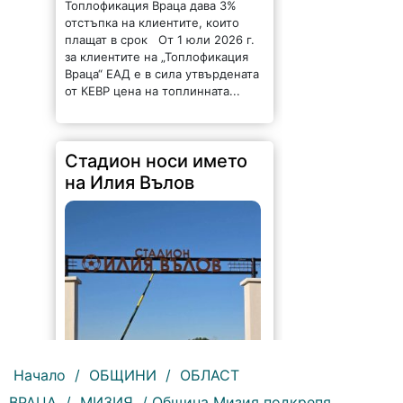
Топлофикация Враца дава 3%
отстъпка на клиентите, които
плащат в срок От 1 юли 2026 г.
за клиентите на „Топлофикация
Враца“ ЕАД е в сила утвърдената
от КЕВР цена на топлинната...
Стадион носи името
на Илия Вълов
Начало
/
ОБЩИНИ
/
ОБЛАСТ
ВРАЦА
/
МИЗИЯ
/ Община Мизия подкрепя