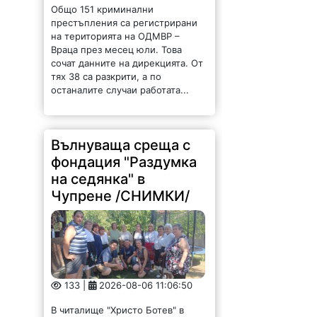
Общо 151 криминални
престъпления са регистрирани
на територията на ОДМВР –
Враца през месец юли. Това
сочат данните на дирекцията. От
тях 38 са разкрити, а по
останалите случаи работата...
Вълнуваща среща с
фондация "Раздумка
на седянка" в
Чупрене /СНИМКИ/
133 |
2026-08-06 11:06:50
В читалище "Христо Ботев" в