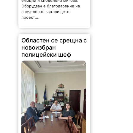
емоции и споделени мигове.
Оборудван е благодарение на
спечелен от читалището
проект,...
Областен се срещна с
новоизбран
полицейски шеф