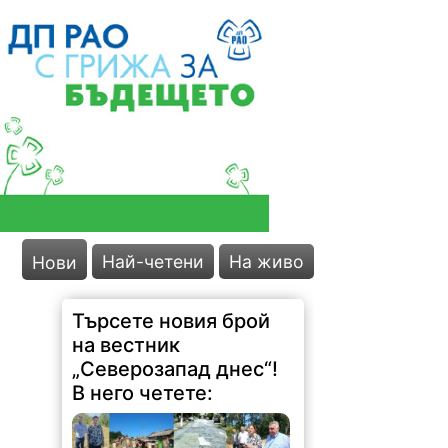
Най-четени
На живо
Нови
Търсете новия брой
на вестник
„Северозапад днес“!
В него четете: