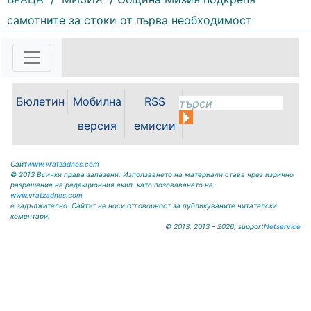
159 |
2026-08-06 09:55:43
самотните за стоки от първа необходимост
С футболна среща между
юношеските отбори на "Мизия" /
Кнежа/ и "Ботев" /Враца/ ще
бъде открит градския стадион в
Кнежа. Спортното съоръжение
Бюлетин
Мобилна
RSS
носи името на легендарния
вратар от близкото минало
версия
емисии
Илия...
Сайт
www.vratzadnes.com
© 2013 Всички права запазени. Използването на материали става чрез изрично
разрешение на редакционния екип, като позоваването на
www.vratzadnes.com
е задължително. Сайтът не носи отговорност за публикуваните читателски
коментари.
© 2013, 2013 - 2026, support
Netservice