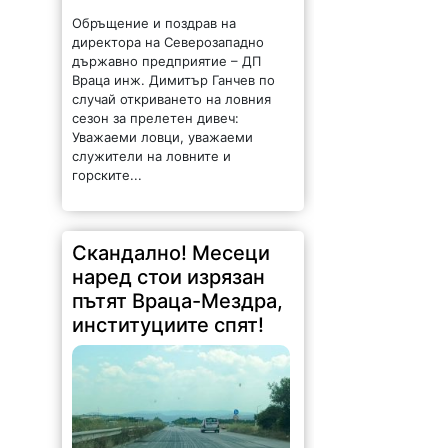
Обръщение и поздрав на
директора на Северозападно
държавно предприятие – ДП
Враца инж. Димитър Ганчев по
случай откриването на ловния
сезон за прелетен дивеч:
Уважаеми ловци, уважаеми
служители на ловните и
горските...
Скандално! Месеци
наред стои изрязан
пътят Враца-Мездра,
институциите спят!