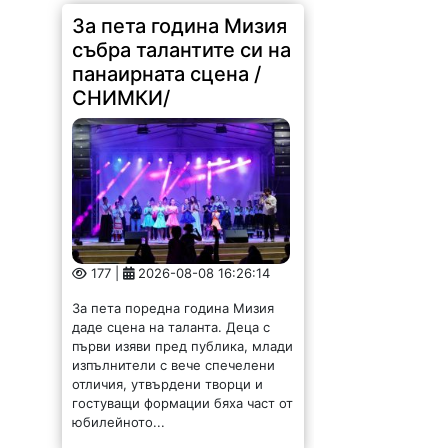
За пета година Мизия
събра талантите си на
панаирната сцена /
СНИМКИ/
177 |
2026-08-08 16:26:14
За пета поредна година Мизия
даде сцена на таланта. Деца с
първи изяви пред публика, млади
изпълнители с вече спечелени
отличия, утвърдени творци и
гостуващи формации бяха част от
юбилейното...