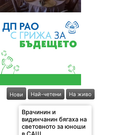
Най-четени
На живо
Нови
Врачинин и
видинчанин бягаха на
световното за юноши
в САЩ