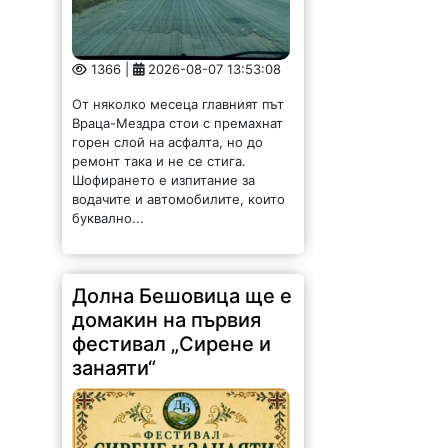
1366 |
2026-08-07 13:53:08
От няколко месеца главният път
Враца-Мездра стои с премахнат
горен слой на асфалта, но до
ремонт така и не се стига.
Шофирането е изпитание за
водачите и автомобилите, които
буквално...
Долна Бешовица ще е
домакин на първия
фестивал „Сирене и
занаяти“