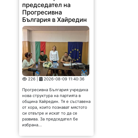
председател на
Прогресивна
България в Хайредин
226 |
2026-08-09 11:40:36
Прогресивна България учредиха
нова структура на партията в
община Хайредин. Тя е съставена
от хора, които познават мястото
си отвътре и искат то да се
развива. За председател бе
избрана...