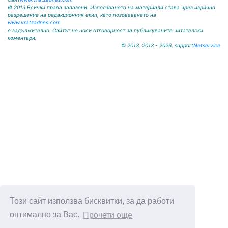
© 2013 Всички права запазени. Използването на материали става чрез изрично
разрешение на редакционния екип, като позоваването на
www.vratzadnes.com
е задължително. Сайтът не носи отговорност за публикуваните читателски
коментари.
© 2013, 2013 - 2026, support
Netservice
Този сайт използва бисквитки, за да работи
оптимално за Вас.
Прочети още