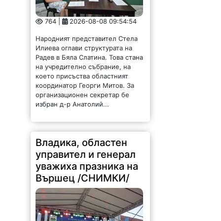
764 |
2026-08-08 09:54:54
Народният представител Стела
Илиева оглави структурата на
Радев в Бяла Слатина. Това стана
на учредително събрание, на
което присъства областният
координатор Георги Митов. За
организационен секретар бе
избран д-р Анатолий...
Владика, областен
управител и генерал
уважиха празника на
Вършец /СНИМКИ/