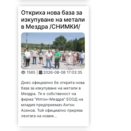
Откриха нова база за
изкупуване на метали
в Мездра /СНИМКИ/
1565 |
2026-08-08 17:03:35
Днес официално бе открита нова
база за изкупуване на метали в
Мездра. Тя е собственост на
фирма "Илтон-Мездра" ЕООД на
младия предприемач Антон
Асенов. Той официално преряза
лентата на новия...