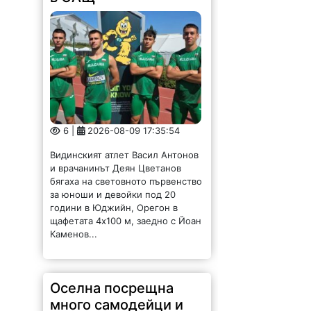
6 |
2026-08-09 17:35:54
Видинският атлет Васил Антонов
и врачанинът Деян Цветанов
бягаха на световното първенство
за юноши и девойки под 20
години в Юджийн, Орегон в
щафетата 4х100 м, заедно с Йоан
Каменов...
Оселна посрещна
много самодейци и