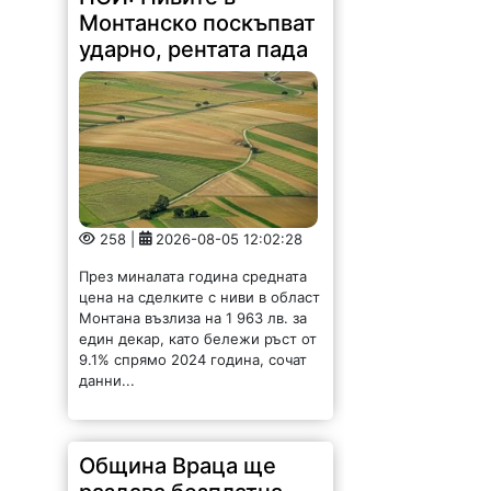
9.1% спрямо 2024 година, сочат
данни...
Община Враца ще
раздава безплатна
минерална вода
заради жегата
126 |
2026-08-05 11:13:10
Във връзка с очакваните високи
температури и обявения
оранжев код за опасно горещо
време, Община Враца организира