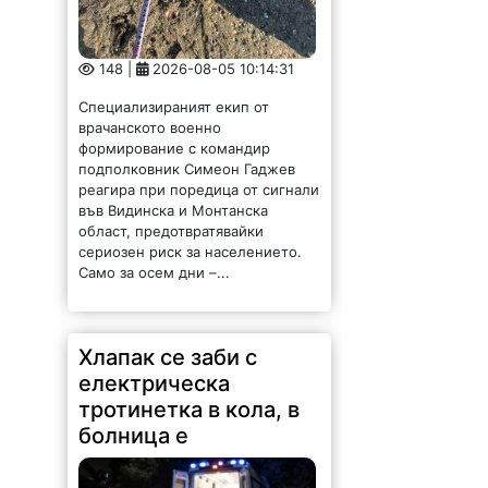
Хлапак се заби с
електрическа
тротинетка в кола, в
болница е
177 |
2026-08-05 10:07:34
12-годишно момче
с електрическа тротинетка се
заби в движещ се с предимство
лек автомобил. Пътният
инцидент е станал вчера около
20.45 часа във Враца, съобщиха
от областната дирекция на МВР.
Водачът на...