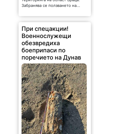
148 |
2026-08-05 10:14:31
Специализираният екип от
врачанското военно
формирование с командир
подполковник Симеон Гаджев
реагира при поредица от сигнали
във Видинска и Монтанска
област, предотвратявайки
сериозен риск за населението.
Само за осем дни –...