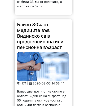
174 |
2026-08-05 14:53:44
Близо две трети от лекарите в
област Видин са на възраст над
55 години, а осигуреността с
болнични легла в региона е
двойно по-ниска от средната за
страната. Това показват...
Жена от Враца си
търси работа-
почистване на
входове