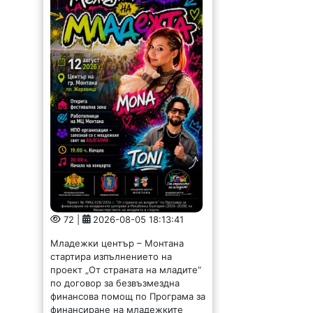
Младежки център – Монтана
стартира изпълнението на
проект „От страната на младите“
по договор за безвъзмездна
финансова помощ по Програма за
финансиране на младежките
центрове в Република България
(2026-2028) към...
Горна Вереница е на
воден режим