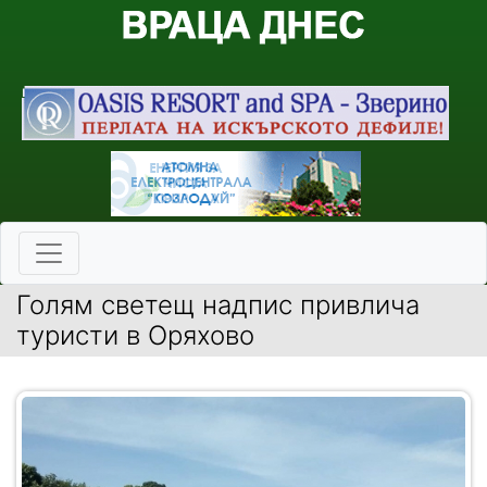
Голям светещ надпис привлича
туристи в Оряхово