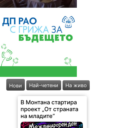
В Монтана стартира
проект „От страната
на младите“
Най-четени
На живо
Нови
72 |
2026-08-05 18:13:41