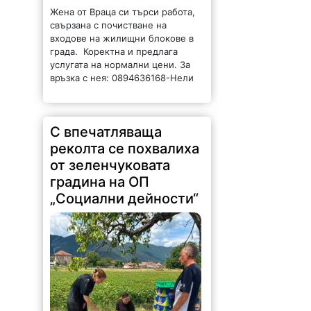
222 |
2026-08-05 13:21:45
Зеленчуковата градина към ОП
„Социални дейности“ – Враца,
създадена по идея на кмета
Калин Каменов, вече е
официално регистрирана като
земеделски производител и
обработва 10 декара земеделска