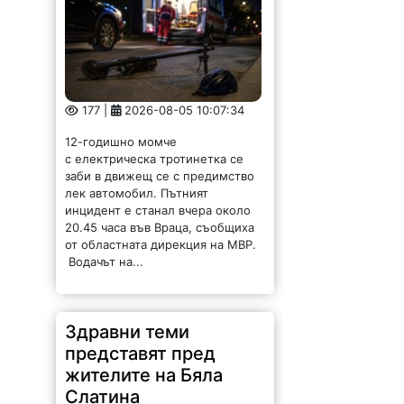
Здравни теми
представят пред
жителите на Бяла
Слатина
139 |
2026-08-05 09:37:40
Община Бяла Слатина
постави началото на поредица от
информационни срещи,
посветени на общественото
здраве и превенцията.
Инициативата има за цел да