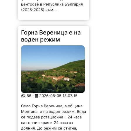
86 |
2026-08-05 18:07:15
Село Горна Вереница, в община
Монтана, е на воден режим. Вода
се подава ротационна – 24 часа
са горния края и 24 часа за
долния. До режим се стигна,
тъй...
Вицепремиерът
Пулев и кмета Ценков
обсъдиха ключови
проекти за Видин