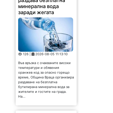
раздаване на безплатна
бутилирана минерална вода за
жителите и гостите на града.
На...
Община Мездра
въвежда временни
ограничения при
ползването на
питейна вода за
непитейни нужди
106 |
2026-08-05 10:27:06