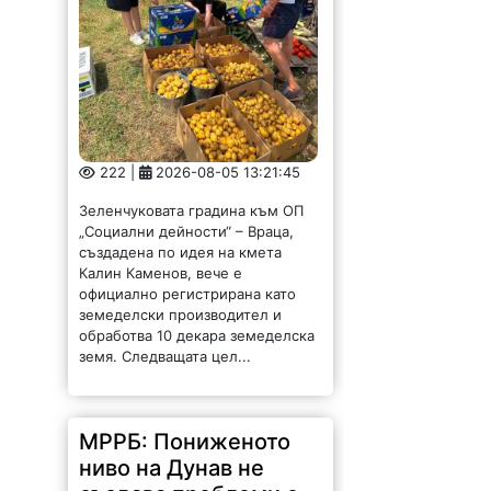
земя. Следващата цел...
МРРБ: Пониженото
ниво на Дунав не
създава проблеми с
водоснабдяването
200 |
2026-08-05 12:58:22
Пониженото ниво на Дунав не
създава проблеми с
водоснабдяването на населените
места по поречието на реката
към момента, сочат актуалните