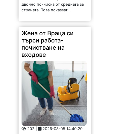
202 |
2026-08-05 14:40:29
Жена от Враца си търси работа,
свързана с почистване на
входове на жилищни блокове в
града. Коректна и предлага
услугата на нормални цени. За
връзка с нея: 0894636168-Нели
С впечатляваща
реколта се похвалиха
от зеленчуковата
градина на ОП
„Социални дейности“