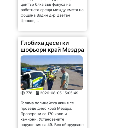
778 |
2026-08-05 15:05:49
Голяма полицейска акция се
проведе днес край Мездра.
Проверени са 170 коли и
камиони. Установените
нарушения са 49. Без оборудване
са били 33-ма от водачите, а
шест не са били...
Близо 80% от
медиците във
Видинско са в
предпенсионна или
пенсионна възраст