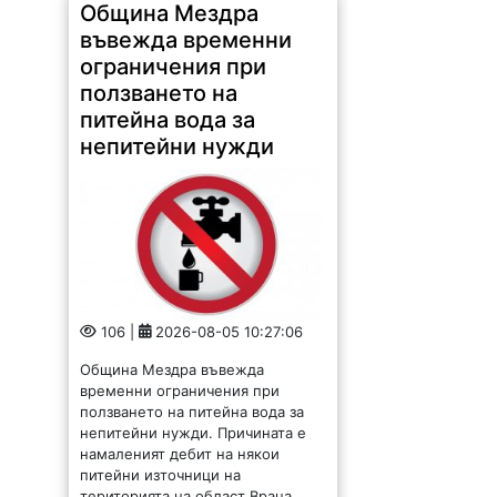
Община Мездра въвежда
временни ограничения при
ползването на питейна вода за
непитейни нужди. Причината е
намаленият дебит на някои
питейни източници на
територията на област Враца.
Забранява се ползването на...
При спецакции!
Военнослужещи
обезвредиха
боеприпаси по
поречието на Дунав