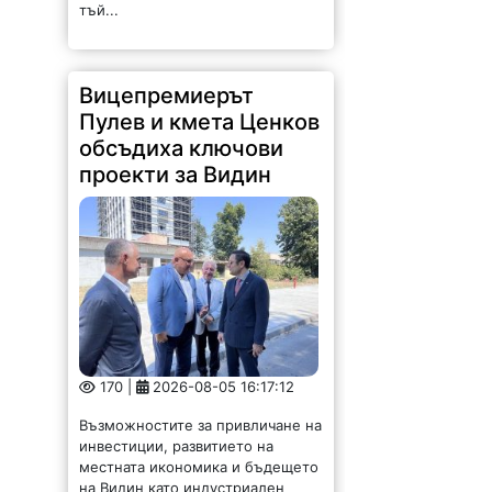
170 |
2026-08-05 16:17:12
Възможностите за привличане на
инвестиции, развитието на
местната икономика и бъдещето
на Видин като индустриален
център бяха във фокуса на
работната среща между кмета на
Община Видин д-р Цветан
Ценков,...
Глобиха десетки
шофьори край Мездра