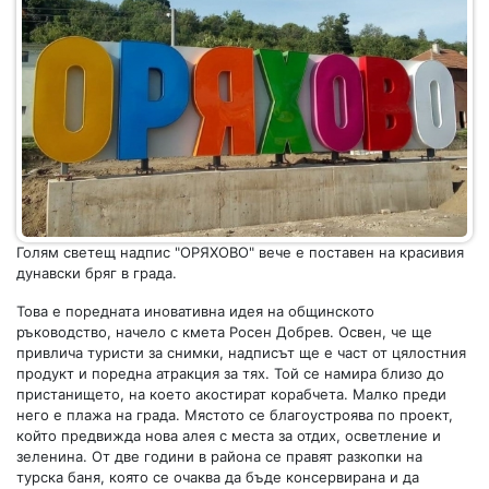
Голям светещ надпис "ОРЯХОВО" вече е поставен на красивия
дунавски бряг в града.
Това е поредната иновативна идея на общинското
ръководство, начело с кмета Росен Добрев. Освен, че ще
привлича туристи за снимки, надписът ще е част от цялостния
продукт и поредна атракция за тях. Той се намира близо до
пристанището, на което акостират корабчета. Малко преди
него е плажа на града. Мястото се благоустроява по проект,
който предвижда нова алея с места за отдих, осветление и
зеленина. От две години в района се правят разкопки на
турска баня, която се очаква да бъде консервирана и да