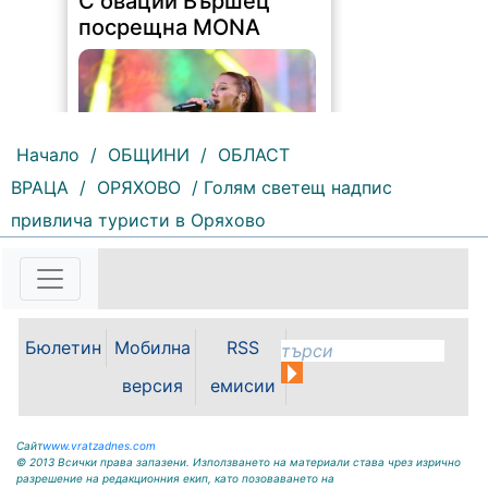
съчетание на съвременно
звучене и български фолклор,
MONA запали сърцата...
Начало
/
ОБЩИНИ
/
ОБЛАСТ
ВРАЦА
/
ОРЯХОВО
/ Голям светещ надпис
привлича туристи в Оряхово
Бюлетин
Мобилна
RSS
версия
емисии
Сайт
www.vratzadnes.com
© 2013 Всички права запазени. Използването на материали става чрез изрично
разрешение на редакционния екип, като позоваването на