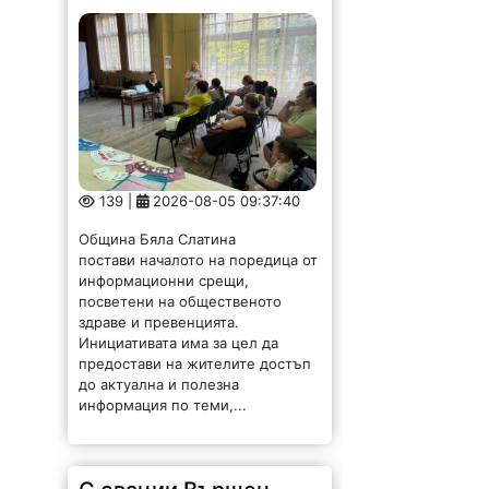
предостави на жителите достъп
до актуална и полезна
информация по теми,...
С овации Вършец
посрещна MONA
142 |
2026-08-05 09:30:06
Вършец посрещна с бурни
овации новата звезда на
българската музика – MONA. Със
своята енергия, силно сценично
присъствие и неповторимо