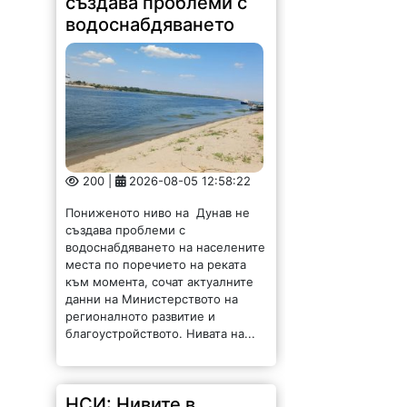
данни на Министерството на
регионалното развитие и
благоустройството. Нивата на...
НСИ: Нивите в
Монтанско поскъпват
ударно, рентата пада
258 |
2026-08-05 12:02:28
През миналата година средната
цена на сделките с ниви в област
Монтана възлиза на 1 963 лв. за
един декар, като бележи ръст от