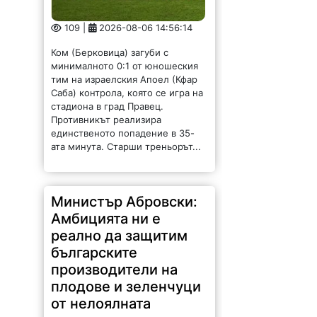
109 |
2026-08-06 14:56:14
Ком (Берковица) загуби с
минималното 0:1 от юношеския
тим на израелския Апоел (Кфар
Саба) контрола, която се игра на
стадиона в град Правец.
Противникът реализира
единственото попадение в 35-
ата минута. Старши треньорът...
Министър Абровски:
Амбицията ни е
реално да защитим
българските
производители на
плодове и зеленчуци
от нелоялната