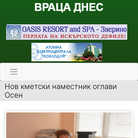
Нов кметски наместник оглави
Осен