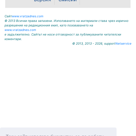
Илия...
Сайт
www.vratzadnes.com
© 2013 Всички права запазени. Използването на материали става чрез изрично
разрешение на редакционния екип, като позоваването на
www.vratzadnes.com
е задължително. Сайтът не носи отговорност за публикуваните читателски
коментари.
© 2013, 2013 - 2026, support
Netservice