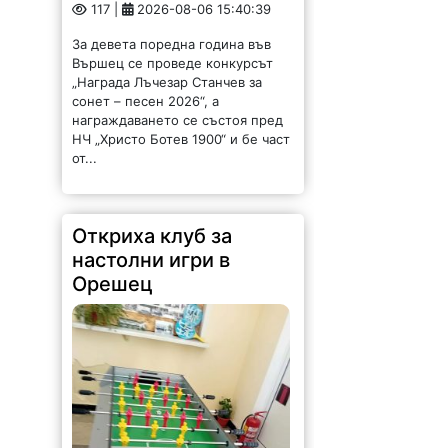
117 |
2026-08-06 15:40:39
За девета поредна година във
Вършец се проведе конкурсът
„Награда Лъчезар Станчев за
сонет – песен 2026“, а
награждаването се състоя пред
НЧ „Христо Ботев 1900“ и бе част
от...
Откриха клуб за
настолни игри в
Орешец