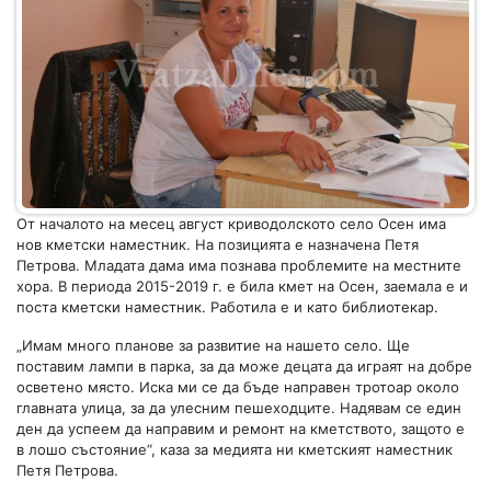
От началото на месец август криводолското село Осен има
нов кметски наместник. На позицията е назначена Петя
Петрова. Младата дама има познава проблемите на местните
хора. В периода 2015-2019 г. е била кмет на Осен, заемала е и
поста кметски наместник. Работила е и като библиотекар.
„Имам много планове за развитие на нашето село. Ще
поставим лампи в парка, за да може децата да играят на добре
осветено място. Иска ми се да бъде направен тротоар около
главната улица, за да улесним пешеходците. Надявам се един
ден да успеем да направим и ремонт на кметството, защото е
в лошо състояние“, каза за медията ни кметският наместник
Петя Петрова.