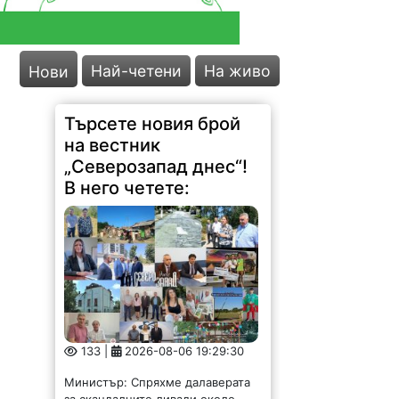
Най-четени
На живо
Нови
Търсете новия брой
на вестник
„Северозапад днес“!
В него четете:
133 |
2026-08-06 19:29:30
Министър: Спряхме далаверата