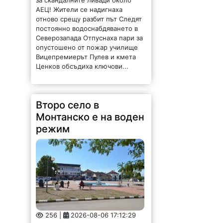
за скандалните ливади около
АЕЦ! Жители се надигнаха
отново срещу разбит път Следят
постоянно водоснабдяването в
Северозапада Отпуснаха пари за
опустошено от пожар училище
Вицепремиерът Пулев и кмета
Ценков обсъдиха ключови...
Второ село в
Монтанско е на воден
режим
256 |
2026-08-06 17:12:29