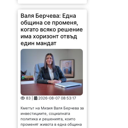
Валя Берчева: Една
община се променя,
когато всяко решение
има хоризонт отвъд
един мандат
83 |
2026-08-07 08:53:17
Кметът на Мизия Валя Берчева за
инвестициите, социалната
политика и решенията, които
променят живота в една община
Валя Берчева е кмет на община