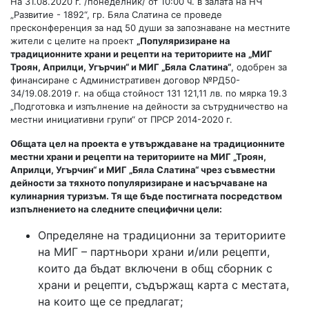
На 31.08.2020 г. /понеделник/ от 10:00 ч. в залата на НЧ
„Развитие - 1892“, гр. Бяла Слатина се проведе
пресконференция за над 50 души за запознаване на местните
жители с целите на проект
„Популяризиране на
традиционните храни и рецепти на териториите на „МИГ
Троян, Априлци, Угърчин“ и МИГ „Бяла Слатина“
, одобрен за
финансиране с Административен договор №РД50-
34/19.08.2019 г. на обща стойност 131 121,11 лв. по мярка 19.3
„Подготовка и изпълнение на дейности за сътрудничество на
местни инициативни групи“ от ПРСР 2014-2020 г.
Общата цел на проекта е утвърждаване на традиционните
местни храни и рецепти на териториите на МИГ „Троян,
Априлци, Угърчин“ и МИГ „Бяла Слатина“ чрез съвместни
дейности за тяхното популяризиране и насърчаване на
кулинарния туризъм. Тя ще бъде постигната посредством
изпълнението на следните специфични цели:
Определяне на традиционни за териториите
на МИГ – партньори храни и/или рецепти,
които да бъдат включени в общ сборник с
храни и рецепти, съдържащ карта с местата,
на които ще се предлагат;