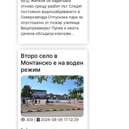
отново срещу разбит път Следят
постоянно водоснабдяването в
Северозапада Отпуснаха пари за
опустошено от пожар училище
Вицепремиерът Пулев и кмета
Ценков обсъдиха ключови...
Второ село в
Монтанско е на воден
режим
309 |
2026-08-06 17:12:29
Бойчиновското село