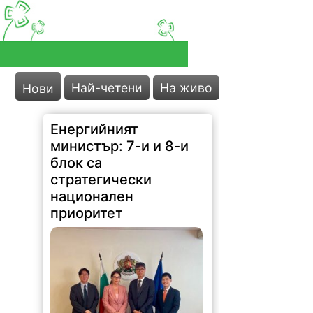
Най-четени
На живо
Нови
Енергийният
министър: 7-и и 8-и
блок са
стратегически
национален
приоритет