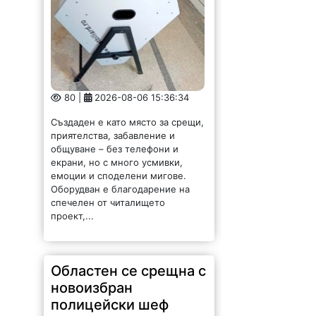
80 |
2026-08-06 15:36:34
Създаден е като място за срещи,
приятелства, забавление и
общуване – без телефони и
екрани, но с много усмивки,
емоции и споделени мигове.
Оборудван е благодарение на
спечелен от читалището
проект,...
Областен се срещна с
новоизбран
полицейски шеф