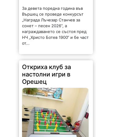
За девета поредна година във
Вършец се проведе конкурсът
„Награда Лъчезар Станчев за
сонет – песен 2026“, а
награждаването се състоя пред
НЧ „Христо Ботев 1900“ и бе част
от...
Откриха клуб за
настолни игри в
Орешец