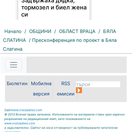
тормозел и биел жена
си
Начало
/
ОБЩИНИ
/
ОБЛАСТ ВРАЦА
/
БЯЛА
СЛАТИНА
/ Пресконференция по проект в Бяла
Слатина
184 |
2026-08-06 11:04:56
Гневен дядка от село Комарево е
малтретирал жената с която
живее. По данни на областната
дирекция на МВР-Враца вчера в
Бюлетин
Мобилна
RSS
16.5 часа в полицията в Бяла
Слатина е получен сигнал за...
версия
емисии
Сайт
www.vratzadnes.com
© 2013 Всички права запазени. Използването на материали става чрез изрично
разрешение на редакционния екип, като позоваването на
www.vratzadnes.com
е задължително. Сайтът не носи отговорност за публикуваните читателски