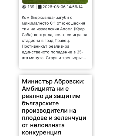
139 |
2026-08-06 14:56:14
Ком (Берковица) загуби с
минималното 0:1 от юношеския
тим на израелския Апоел (Кфар
Саба) контрола, която се игра на
стадиона в град Правец.
Противникът реализира
единственото попадение в 35-
ата минута. Старши треньорът...
Министър Абровски:
Амбицията ни е
реално да защитим
българските
производители на
плодове и зеленчуци
от нелоялната
конкуренция