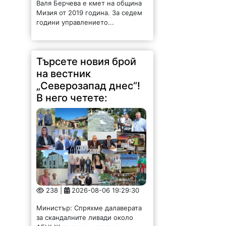
Мизия от 2019 година. За седем
години управлението...
Търсете новия брой
на вестник
„Северозапад днес“!
В него четете:
238 |
2026-08-06 19:29:30
Министър: Спряхме далаверата
за скандалните ливади около
АЕЦ! Жители се надигнаха