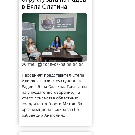
в Бяла Слатина
756 |
2026-08-08 09:54:54
Народният представител Стела
Илиева оглави структурата на
Радев в Бяла Слатина. Това стана
на учредително събрание, на
което присъства областният
координатор Георги Митов. За
организационен секретар бе
избран д-р Анатолий...
Владика, областен