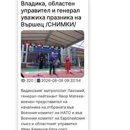
управител и генерал
уважиха празника на
Вършец /СНИМКИ/
320 |
2026-08-08 09:32:54
Видинският митрополит Пахомий,
генерал-лейтенант Явор Матеев-
военен представител на
началника на отбраната във
Военния комитет на НАТО и във
Военния комитет на Европейския
съюз и областният управител
Иван Каменов бяха сред...