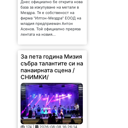
база за изкупуване на метали в
Мездра. Тя е собственост на
фирма "Илтон-Мездра" ЕООД на
младия предприемач Антон
Асенов. Той официално преряза
лентата на новия...
За пета година Мизия
събра талантите си на
панаирната сцена /
СНИМКИ/
174 |
2026-08-08 16:26:14