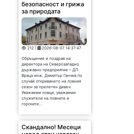
за природата
212 |
2026-08-07 14:37:47
Обръщение и поздрав на
директора на Северозападно
държавно предприятие – ДП
Враца инж. Димитър Ганчев по
случай откриването на ловния
сезон за прелетен дивеч:
Уважаеми ловци, уважаеми
служители на ловните и
горските...
Скандално! Месеци
наред стои изрязан