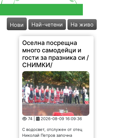
Най-четени
На живо
Нови
Оселна посрещна
много самодейци и
гости за празника си /
СНИМКИ/
74 |
2026-08-09 16:09:36
С водосвет, отслужен от отец
Николай Петров започна
честването на празника на