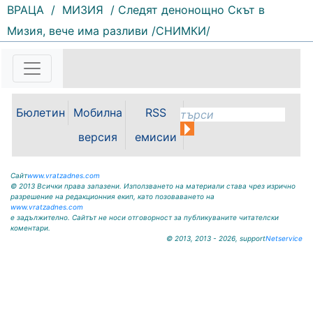
ВРАЦА
/
МИЗИЯ
/ Следят денонощно Скът в
103 |
2026-08-07 13:22:00
Мизия, вече има разливи /СНИМКИ/
Областният управител на
Монтана Иван Каменов и
заместник областният управител
Зорница Михайлова проведоха
работна среща с новоназначения
директор на РИОСВ - Светослав
Бюлетин
Мобилна
RSS
Илиев. По време на срещата бяха
версия
емисии
обсъдени приоритетите в...
Сайт
www.vratzadnes.com
© 2013 Всички права запазени. Използването на материали става чрез изрично
разрешение на редакционния екип, като позоваването на
www.vratzadnes.com
е задължително. Сайтът не носи отговорност за публикуваните читателски
коментари.
© 2013, 2013 - 2026, support
Netservice