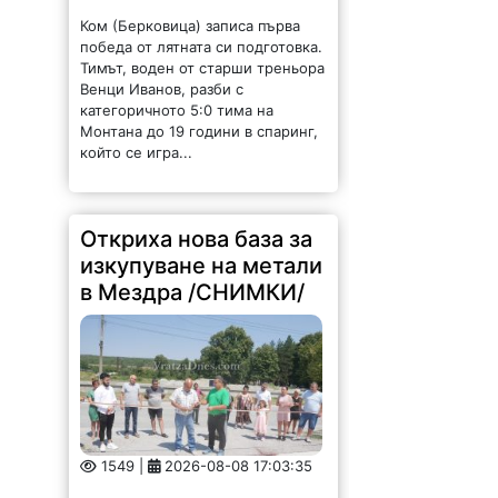
Ком (Берковица) записа първа
победа от лятната си подготовка.
Тимът, воден от старши треньора
Венци Иванов, разби с
категоричното 5:0 тима на
Монтана до 19 години в спаринг,
който се игра...
Откриха нова база за
изкупуване на метали
в Мездра /СНИМКИ/
1549 |
2026-08-08 17:03:35
Днес официално бе открита нова