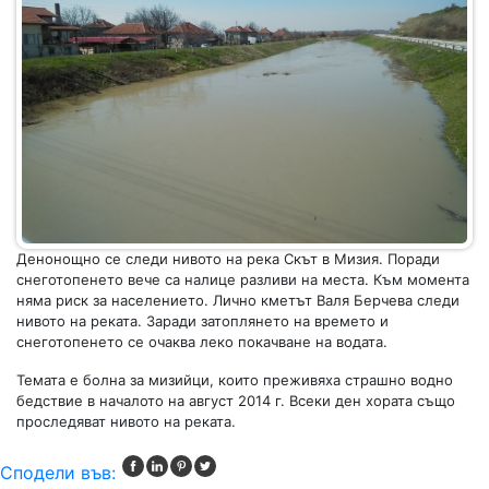
Денонощно се следи нивото на река Скът в Мизия. Поради
снеготопенето вече са налице разливи на места. Към момента
няма риск за населението. Лично кметът Валя Берчева следи
нивото на реката. Заради затоплянето на времето и
снеготопенето се очаква леко покачване на водата.
Темата е болна за мизийци, които преживяха страшно водно
бедствие в началото на август 2014 г. Всеки ден хората също
проследяват нивото на реката.
Сподели във: